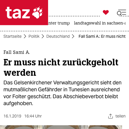

taz zahl ich
nahost-konflikt
usa unter trump
landtagswahl in sachsen-an

taz zahl ich
Startseite
Politik
Deutschland
Fall Sami A.: Er muss nicht
taz zahl ich
themen
Fall Sami A.
Er muss nicht zurückgeholt
politik
werden
öko
Das Gelsenkirchener Verwaltungsgericht sieht den
mutmaßlichen Gefährder in Tunesien ausreichend
gesellschaft
vor Folter geschützt. Das Abschiebeverbot bleibt
aufgehoben.
kultur
sport
16.1.2019
16:44 Uhr
teilen