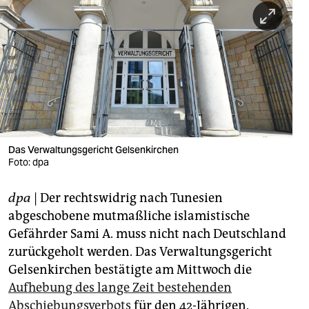
berlin
nord
wahrheit
verlag
verlag
veranstaltungen
Das Verwaltungsgericht Gelsenkirchen
Foto: dpa
shop
dpa
| Der rechtswidrig nach Tunesien
fragen & hilfe
abgeschobene mutmaßliche islamistische
unterstützen
Gefährder Sami A. muss nicht nach Deutschland
zurückgeholt werden. Das Verwaltungsgericht
abo
Gelsenkirchen bestätigte am Mittwoch die
genossenschaft
Aufhebung des lange Zeit bestehenden
Abschiebungsverbots
für den 42-Jährigen.