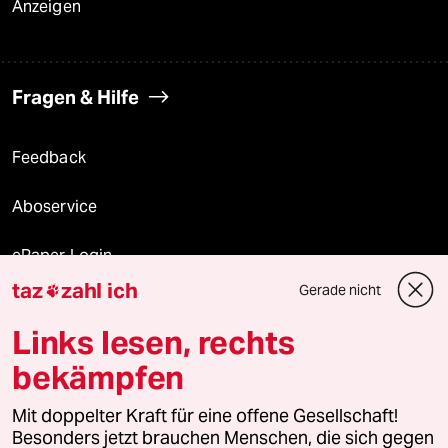
Anzeigen
Fragen & Hilfe
Feedback
Aboservice
ePaper Login
taz
zahl ich
Gerade nicht

Downloads für Abonnierende
Links lesen, rechts
bekämpfen
© 2026 taz Verlags und Vertriebs GmbH
Mit doppelter Kraft für eine offene Gesellschaft!
Alle Rechte vorbehalten. Bei rechtlichen Fragen oder für Genehmigungen
wenden Sie sich bitte an
lizenzen@taz.de
Besonders jetzt brauchen Menschen, die sich gegen