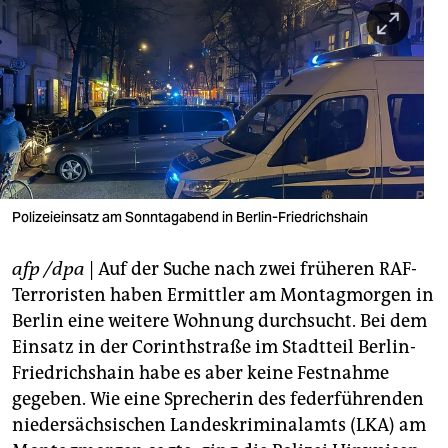
berlin
nord
wahrheit
verlag
verlag
veranstaltungen
Polizeieinsatz am Sonntagabend in Berlin-Friedrichshain
shop
afp /dpa
| Auf der Suche nach zwei früheren RAF-
fragen & hilfe
Terroristen haben Ermittler am Montagmorgen in
Berlin eine weitere Wohnung durchsucht. Bei dem
unterstützen
Einsatz in der Corinthstraße im Stadtteil Berlin-
Friedrichshain habe es aber keine Festnahme
abo
gegeben. Wie eine Sprecherin des federführenden
genossenschaft
niedersächsischen Landeskriminalamts (LKA) am