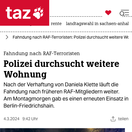

taz zahl ich
hitze
niedrigwasser
rente
landtagswahl in sachsen-anhalt

taz zahl ich
AF
Fahndung nach RAF-Terroristen: Polizei durchsucht weitere Wo
taz zahl ich
themen
Fahndung nach RAF-Terroristen
Polizei durchsucht weitere
politik
Wohnung
öko
Nach der Verhaftung von Daniela Klette läuft die
Fahndung nach früheren RAF-Mitgliedern weiter.
gesellschaft
Am Montagmorgen gab es einen erneuten Einsatz in
Berlin-Friedrichshain.
kultur
sport
4.3.2024
9:42 Uhr
teilen