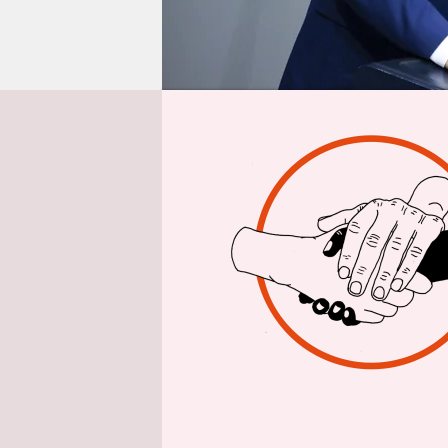
epaper login
Aus 
Nach Ex-Fi
Politiker 
Marcus Fab
Abgeordnet
Elbit Syste
President P