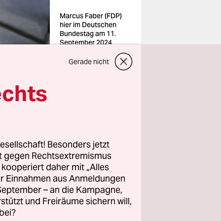
Marcus Faber (FDP)
hier im Deutschen
Bundestag am 11.
September 2024
Foto: Thomas
Trutschel/photothek/i
Gerade nicht
mago
echts
esellschaft! Besonders jetzt
 FDP-
rt gegen Rechtsextremismus
unden.
z kooperiert daher mit „Alles
Bundestag
ller Einnahmen aus Anmeldungen
. September – an die Kampagne,
ersteller
rstützt und Freiräume sichern will,
Vice
bei?
ilte Faber