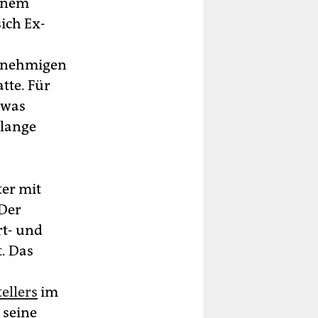
einem
ich Ex-
enehmigen
tte. Für
 was
 lange
ter mit
 Der
rt- und
t. Das
ellers
im
 seine