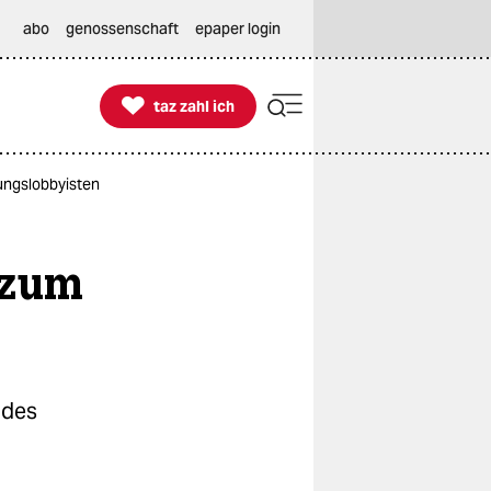
abo
genossenschaft
epaper login

taz zahl ich
taz zahl ich
ungslobbyisten
 zum
 des