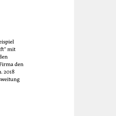
ispiel
ft“ mit
 den
 Firma den
. 2018
usweitung