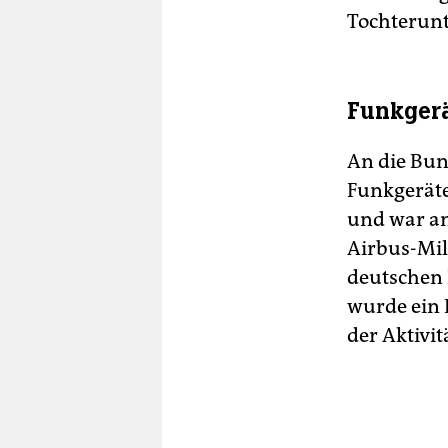
Tochterun
Funkgerä
An die Bun
Funkgeräte
und war an
Airbus-Mil
deutschen 
wurde ein 
der Aktivi