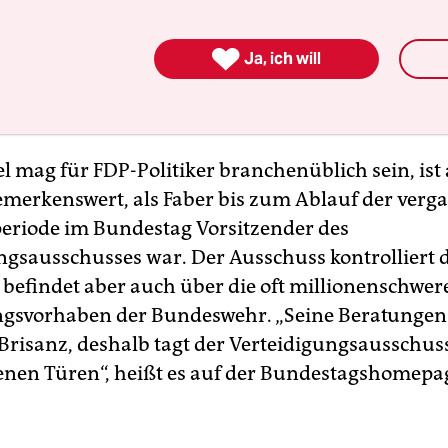
seinem Instagram-Accout mit
. „Bei Elbit arbeite ich
 zwischen dem politischen Berlin, Brüssel und d

Ja, ich will
 des Systemhauses in Ulm. Als Teil der Geschäf
ch direkt an den CEO Marian Rachow.“
l mag für FDP-Politiker branchenüblich sein, ist
emerkenswert, als Faber bis zum Ablauf der ver
periode im Bundestag Vorsitzender des
ngsausschusses war. Der Ausschuss kontrolliert 
 befindet aber auch über die oft millionenschwer
gsvorhaben der Bundeswehr. „Seine Beratungen 
Brisanz, deshalb tagt der Verteidigungsausschus
enen Türen“, heißt es auf der Bundestagshomepa