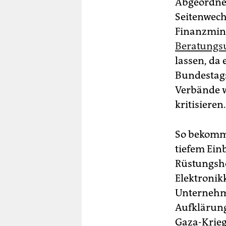
Abgeordnet
Seitenwechs
Finanzmin
Beratungs
lassen, da 
Bundestags
Verbände w
kritisieren.
So bekommt
tiefem Ein
Rüstungshe
Elektronikk
Unternehm
Aufklärung
Gaza-Krieg