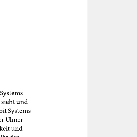
 Systems
 sieht und
lbit Systems
er Ulmer
keit und