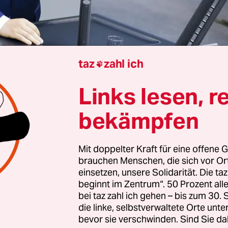
taz
zahl ich

Links lesen, r
Berlin
Dirk Eckert
bekämpfen
Mit doppelter Kraft für eine offene G
nanzminister Christian Lindner hat ein weiterer
brauchen Menschen, die sich vor O
seine Anschlussverwendung in der Wirtschaft gef
einsetzen, unsere Solidarität. Die ta
er, bis zum Ausscheiden seiner Partei aus dem 
beginnt im Zentrum“. 50 Prozent a
bei taz zahl ich gehen – bis zum 30
er aus Sachsen-Anhalt, wechselt zum Rüstungsh
die linke, selbstverwaltete Orte unte
ms Deutschland. „Seit 1. November bin ich neuer 
bevor sie verschwinden. Sind Sie da
olitical Affairs bei Elbit Systems Deutschland“,
te