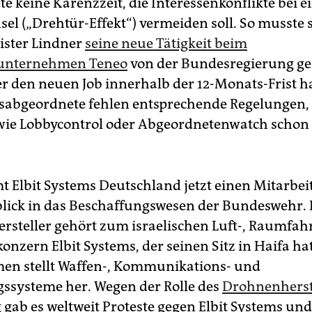
e keine Karenzzeit, die Interessenkonflikte bei 
el („Drehtür-Effekt“) vermeiden soll. So musste s
ister Lindner
seine neue Tätigkeit beim
unternehmen Teneo
von der Bundesregierung g
er den neuen Job innerhalb der 12-Monats-Frist ha
abgeordnete fehlen entsprechende Regelungen,
ie Lobbycontrol oder Abgeordnetenwatch schon
 Elbit Systems Deutschland jetzt einen Mitarbei
blick in das Beschaffungswesen der Bundeswehr.
rsteller gehört zum israelischen Luft-, Raumfah
onzern Elbit Systems, der seinen Sitz in Haifa ha
en stellt Waffen-, Kommunikations- und
ssysteme her. Wegen der Rolle des
Drohnenherst
 gab es weltweit Proteste gegen Elbit Systems und