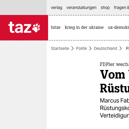
hautnavigation anspringen
hauptinhalt anspringen
footer anspringen
verlag
veranstaltungen
shop
fragen &
hitze
krieg in der ukraine
us-demokr

taz zahl ich
taz zahl ich
Startseite
Politik
Deutschland
F
themen
politik
FDPler wech
Vom 
öko
Rüst
gesellschaft
Marcus Fab
kultur
Rüstungsko
Verteidigu
sport