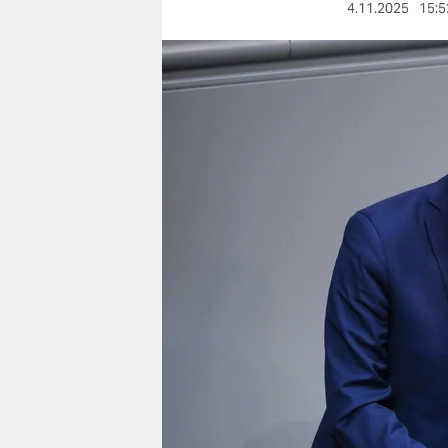
berlin
4.11.2025
15:5
nord
wahrheit
verlag
verlag
veranstaltungen
shop
fragen & hilfe
unterstützen
abo
genossenschaft