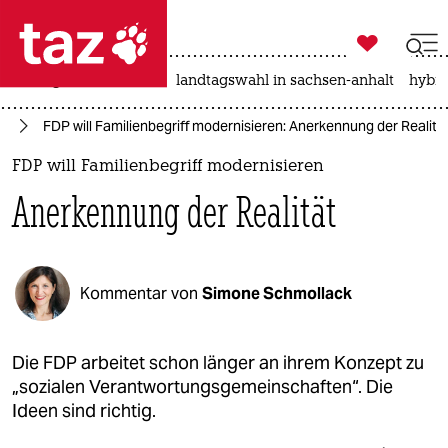

taz zahl ich
niedrigwasser
rente
landtagswahl in sachsen-anhalt
hybri

taz zahl ich
nd
FDP will Familienbegriff modernisieren: Anerkennung der Realitä
taz zahl ich
FDP will Familienbegriff modernisieren
themen
Anerkennung der Realität
politik
öko
Kommentar von
Simone Schmollack
gesellschaft
kultur
Die FDP arbeitet schon länger an ihrem Konzept zu
„sozialen Verantwortungsgemeinschaften“. Die
sport
Ideen sind richtig.