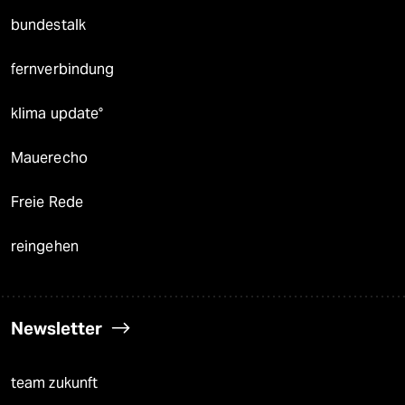
bundestalk
fernverbindung
klima update°
Mauerecho
Freie Rede
reingehen
Newsletter
team zukunft