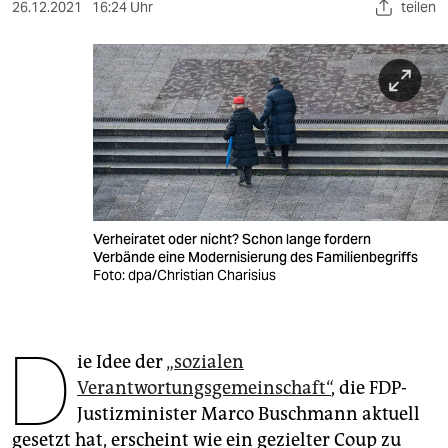
berlin
26.12.2021
16:24 Uhr
teilen
nord
wahrheit
verlag
verlag
veranstaltungen
Verheiratet oder nicht? Schon lange fordern
shop
Verbände eine Modernisierung des Familienbegriffs
Foto: dpa/Christian Charisius
fragen & hilfe
unterstützen
D
ie Idee der
„sozialen
abo
Verantwortungsgemeinschaft“
, die FDP-
genossenschaft
Justizminister Marco Buschmann aktuell
gesetzt hat, erscheint wie ein gezielter Coup zu