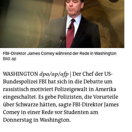
berlin
nord
wahrheit
verlag
verlag
FBI-Direktor James Comey während der Rede in Washington
Bild: ap
veranstaltungen
WASHINGTON
dpa/ap
/
afp
| Der Chef der US-
shop
Bundespolizei FBI hat sich in die Debatte um
fragen & hilfe
rassistisch motiviert Polizeigewalt in Amerika
eingeschaltet. Es gebe Polizisten, die Vorurteile
unterstützen
über Schwarze hätten, sagte FBI-Direktor James
abo
Comey in einer Rede vor Studenten am
Donnerstag in Washington.
genossenschaft