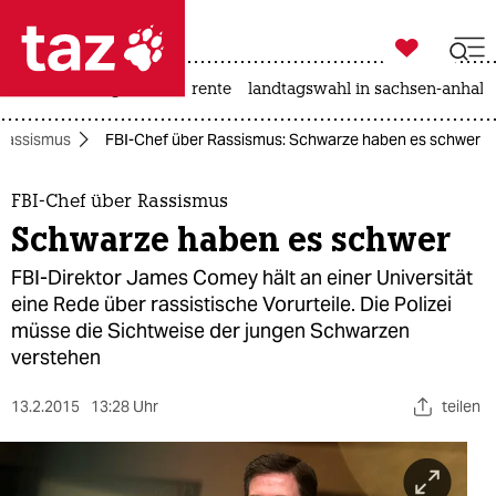

taz zahl ich
hitze
niedrigwasser
rente
landtagswahl in sachsen-anhalt

taz zahl ich
Rassismus
FBI-Chef über Rassismus: Schwarze haben es schwer
taz zahl ich
themen
FBI-Chef über Rassismus
Schwarze haben es schwer
politik
FBI-Direktor James Comey hält an einer Universität
öko
eine Rede über rassistische Vorurteile. Die Polizei
müsse die Sichtweise der jungen Schwarzen
gesellschaft
verstehen
kultur
13.2.2015
13:28 Uhr
teilen
sport