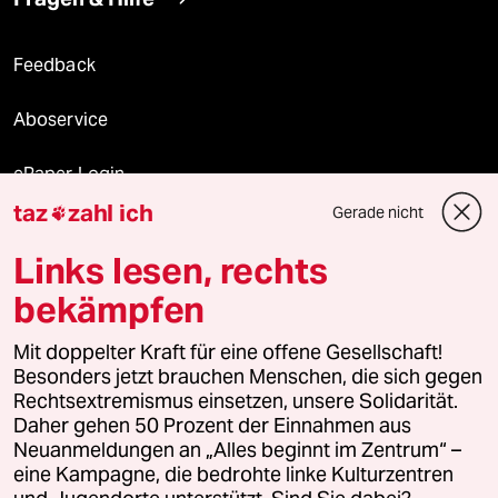
Feedback
Aboservice
ePaper Login
taz
zahl ich
Gerade nicht

Downloads für Abonnierende
Links lesen, rechts
bekämpfen
© 2026 taz Verlags und Vertriebs GmbH
Alle Rechte vorbehalten. Bei rechtlichen Fragen oder für Genehmigungen
Mit doppelter Kraft für eine offene Gesellschaft!
wenden Sie sich bitte an
lizenzen@taz.de
Besonders jetzt brauchen Menschen, die sich gegen
Rechtsextremismus einsetzen, unsere Solidarität.
Daher gehen 50 Prozent der Einnahmen aus
Feedback
Redaktionsstatut
Kommune-Richtlinien
KI-
Neuanmeldungen an „Alles beginnt im Zentrum“ –
eine Kampagne, die bedrohte linke Kulturzentren
Leitlinie
Informant
Datenschutz
Impressum
AGB