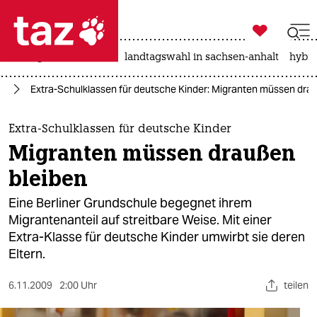

taz zahl ich
niedrigwasser
rente
landtagswahl in sachsen-anhalt
hybri

taz zahl ich
ft
Extra-Schulklassen für deutsche Kinder: Migranten müssen dra
taz zahl ich
themen
Extra-Schulklassen für deutsche Kinder
Migranten müssen draußen
politik
bleiben
öko
Eine Berliner Grundschule begegnet ihrem
Migrantenanteil auf streitbare Weise. Mit einer
gesellschaft
Extra-Klasse für deutsche Kinder umwirbt sie deren
Eltern.
kultur
sport
6.11.2009
2:00 Uhr
teilen