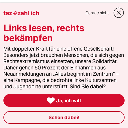
imation
I
taz
zahl ich
Gerade nicht

06.11.2009
,
17:11 Uhr
Links lesen, rechts
1. Die Überschrift ist Unsinn, in die Klasse
können natürlich auch Migrantenkinder.
bekämpfen
Allerdings müssen die Deutsch sprechen
können. Was ja auch eigentlich vollkommen
Mit doppelter Kraft für eine offene Gesellschaft!
normal ist.
Besonders jetzt brauchen Menschen, die sich gegen
2. Schon erstaunlich das man mittlerweile zur
Rechtsextremismus einsetzen, unsere Solidarität.
"Elite" gehört wenn man die Sprache der
Daher gehen 50 Prozent der Einnahmen aus
einheimischen Bevölkerung spricht.
Neuanmeldungen an „Alles beginnt im Zentrum“ –
eine Kampagne, die bedrohte linke Kulturzentren
und Jugendorte unterstützt. Sind Sie dabei?
Mehmet Erdem
ME
06.11.2009
,
17:07 Uhr

Ja, ich will
@Kurt Weisshegel
Schon dabei!
Ist ja nett, dass sie noch Menschen sagen. Ja,
dass mit dem Kontakt ist da schon so ein