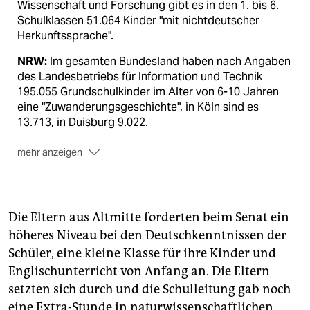
Wissenschaft und Forschung gibt es in den 1. bis 6.
Schulklassen 51.064 Kinder "mit nichtdeutscher
Herkunftssprache".
NRW:
Im gesamten Bundesland haben nach Angaben
des Landesbetriebs für Information und Technik
195.055 Grundschulkinder im Alter von 6-10 Jahren
eine "Zuwanderungsgeschichte", in Köln sind es
13.713, in Duisburg 9.022.
mehr anzeigen
Baden-Württemberg:
Das Statistische Landesamt
verzeichnet für Baden-Württemberg insgesamt
191.000 Personen mit Migrationshintergrund im Alter
von 5-10 Jahren. Das Stuttgarter Schulamt hingegen
Die Eltern aus Altmitte forderten beim Senat ein
erfasst an den städtischen Grundschulen nur die
höheres Niveau bei den Deutschkenntnissen der
Nationalität. Im Schuljahr 2008/09 waren es 17.669
Schüler, eine kleine Klasse für ihre Kinder und
ausländische Grundschülerinnen.
Englischunterricht von Anfang an. Die Eltern
Bayern:
In Bayern ist es anders herum: Während
setzten sich durch und die Schulleitung gab noch
Münchens Schulamt an seinen Grundschulen auch die
eine Extra-Stunde in naturwissenschaftlichen