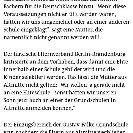
Kinder mit Migrationshintergrund zählt (13.460),
Fächern für die Deutschklasse hinzu. "Wenn diese
erfasst das Statistische Landesamt bayernweit nur
Voraussetzungen nicht erfüllt worden wären,
die ausländischen Grundschülerinnen (33.830).
hätten wir uns umgemeldet oder an einer anderen
Deutschland:
Laut Mikrozensus 2007 gibt es in
Schule eingeklagt", sagt eine Mutter, die
Deutschland 1,139 Millionen Personen im Alter von 5-
namentlich nicht genannt werden will.
10 Jahren mit "Migrationshintergrund im weitesten
Sinne".
Der türkische Elternverband Berlin-Brandenburg
kritisierte an dem Vorhaben, dass damit eine Elite
innerhalb einer Schule gebildet wird und die
Kinder selektiert werden. Das lässt die Mutter aus
Altmitte nicht gelten: "Wir wollen ja gerade nicht
an eine Eliteschule - sonst hätten wir unseren
Sohn jetzt auch an einer der Grundschulen in
Altmitte anmelden können."
Der Einzugsbereich der Gustav-Falke-Grundschule
war, nachdem die Eltern aus Altmitte wegblieben,