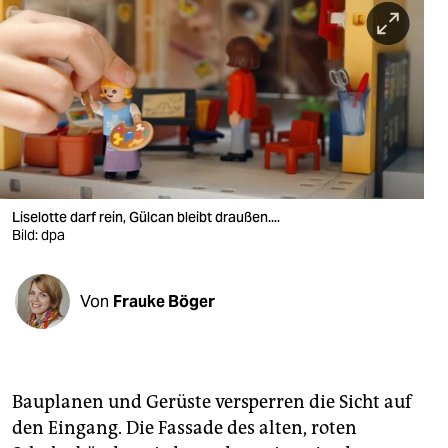
berlin
nord
wahrheit
verlag
verlag
veranstaltungen
Liselotte darf rein, Gülcan bleibt draußen....
Bild: dpa
shop
fragen & hilfe
Von
Frauke Böger
unterstützen
abo
Bauplanen und Gerüste versperren die Sicht auf
genossenschaft
den Eingang. Die Fassade des alten, roten