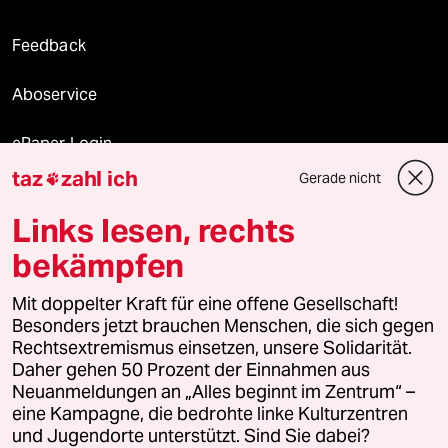
Feedback
Aboservice
ePaper Login
taz
zahl ich
Gerade nicht

Downloads für Abonnierende
Links lesen, rechts
bekämpfen
© 2026 taz Verlags und Vertriebs GmbH
Mit doppelter Kraft für eine offene Gesellschaft!
Alle Rechte vorbehalten. Bei rechtlichen Fragen oder für Genehmigungen
wenden Sie sich bitte an
lizenzen@taz.de
Besonders jetzt brauchen Menschen, die sich gegen
Rechtsextremismus einsetzen, unsere Solidarität.
Daher gehen 50 Prozent der Einnahmen aus
Feedback
Redaktionsstatut
Kommune-Richtlinien
KI-
Neuanmeldungen an „Alles beginnt im Zentrum“ –
eine Kampagne, die bedrohte linke Kulturzentren
Leitlinie
Informant
Datenschutz
Impressum
AGB
und Jugendorte unterstützt. Sind Sie dabei?