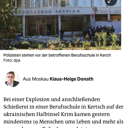
berlin
nord
wahrheit
verlag
verlag
Polizisten stehen vor der betroffenen Berufsschule in Kerch
Foto: dpa
veranstaltungen
shop
Aus Moskau
Klaus-Helge Donath
fragen & hilfe
unterstützen
Bei einer Explosion und anschließenden
Schießerei in einer Berufsschule in Kertsch auf der
abo
ukrainischen Halbinsel Krim kamen gestern
genossenschaft
mindestens 19 Menschen ums Leben und mehr als