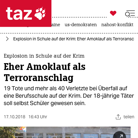

taz zahl ich
hitze
krieg in der ukraine
us-demokraten
nahost-konflikt

taz zahl ich
pa
Explosion in Schule auf der Krim: Eher Amoklauf als Terroransch
taz zahl ich
themen
Explosion in Schule auf der Krim
Eher Amoklauf als
politik
Terroranschlag
öko
19 Tote und mehr als 40 Verletzte bei Überfall auf
eine Berufsschule auf der Krim. Der 18-jährige Täter
gesellschaft
soll selbst Schüler gewesen sein.
kultur
17.10.2018
16:43 Uhr
teilen
sport