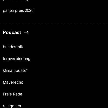
panterpreis 2026
Podcast
bundestalk
fernverbindung
klima update°
Mauerecho
Freie Rede
reingehen