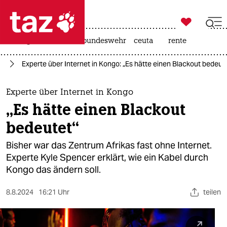

taz zahl ich
niedrigwasser
afd
bundeswehr
ceuta
rente

taz zahl ich
ie
Experte über Internet in Kongo: „Es hätte einen Blackout bedeut
taz zahl ich
themen
Experte über Internet in Kongo
„Es hätte einen Blackout
politik
bedeutet“
öko
Bisher war das Zentrum Afrikas fast ohne Internet.
Experte Kyle Spencer erklärt, wie ein Kabel durch
gesellschaft
Kongo das ändern soll.
kultur
8.8.2024
16:21 Uhr
teilen
sport