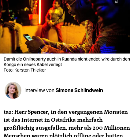
berlin
nord
wahrheit
verlag
verlag
Damit die Onlineparty auch in Ruanda nicht endet, wird durch den
Kongo ein neues Kabel verlegt
veranstaltungen
Foto: Karsten Thielker
shop
fragen & hilfe
Interview von
Simone Schlindwein
unterstützen
taz: Herr Spencer, in den vergangenen Monaten
abo
ist das Internet in Ostafrika mehrfach
genossenschaft
großflächig ausgefallen, mehr als 200 Millionen
Menschen waren plötzlich offline oder hatten