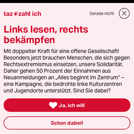
Fragen & Hilfe
taz
zahl ich
Gerade nicht

Links lesen, rechts
Feedback
bekämpfen
Aboservice
Mit doppelter Kraft für eine offene Gesellschaft!
ePaper Login
Besonders jetzt brauchen Menschen, die sich gegen
Rechtsextremismus einsetzen, unsere Solidarität.
Daher gehen 50 Prozent der Einnahmen aus
Downloads für Abonnierende
Neuanmeldungen an „Alles beginnt im Zentrum“ –
eine Kampagne, die bedrohte linke Kulturzentren
und Jugendorte unterstützt. Sind Sie dabei?
© 2026 taz Verlags und Vertriebs GmbH

Ja, ich will
Alle Rechte vorbehalten. Bei rechtlichen Fragen oder für Genehmigungen
wenden Sie sich bitte an
lizenzen@taz.de
Schon dabei!
Feedback
Redaktionsstatut
Kommune-Richtlinien
KI-