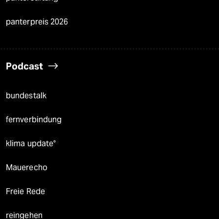
panterpreis 2026
Podcast
bundestalk
fernverbindung
klima update°
Mauerecho
Freie Rede
reingehen