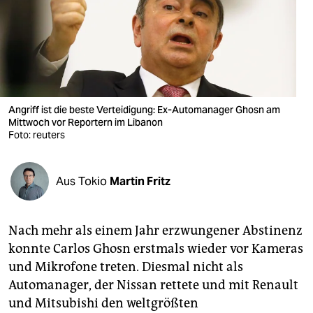
berlin
nord
wahrheit
verlag
Angriff ist die beste Verteidigung: Ex-Automanager Ghosn am
verlag
Mittwoch vor Reportern im Libanon
Foto: reuters
veranstaltungen
shop
Aus Tokio
Martin Fritz
fragen & hilfe
Nach mehr als einem Jahr erzwungener Abstinenz
unterstützen
konnte Carlos Ghosn erstmals wieder vor Kameras
abo
und Mikrofone treten. Diesmal nicht als
Automanager, der Nissan rettete und mit Renault
genossenschaft
und Mitsubishi den weltgrößten