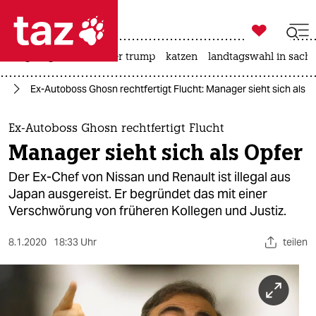

taz zahl ich
bergsteigen
usa unter trump
katzen
landtagswahl in sachs

taz zahl ich
ie
Ex-Autoboss Ghosn rechtfertigt Flucht: Manager sieht sich als O
taz zahl ich
themen
Ex-Autoboss Ghosn rechtfertigt Flucht
Manager sieht sich als Opfer
politik
Der Ex-Chef von Nissan und Renault ist illegal aus
öko
Japan ausgereist. Er begründet das mit einer
Verschwörung von früheren Kollegen und Justiz.
gesellschaft
8.1.2020
18:33 Uhr
teilen
kultur
sport