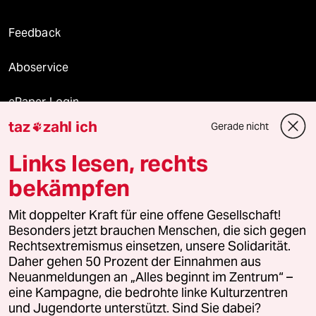
Feedback
Aboservice
ePaper Login
taz
zahl ich
Gerade nicht

Downloads für Abonnierende
Links lesen, rechts
bekämpfen
© 2026 taz Verlags und Vertriebs GmbH
Alle Rechte vorbehalten. Bei rechtlichen Fragen oder für Genehmigungen
Mit doppelter Kraft für eine offene Gesellschaft!
wenden Sie sich bitte an
lizenzen@taz.de
Besonders jetzt brauchen Menschen, die sich gegen
Rechtsextremismus einsetzen, unsere Solidarität.
Daher gehen 50 Prozent der Einnahmen aus
Feedback
Redaktionsstatut
Kommune-Richtlinien
KI-
Neuanmeldungen an „Alles beginnt im Zentrum“ –
eine Kampagne, die bedrohte linke Kulturzentren
Leitlinie
Informant
Datenschutz
Impressum
AGB
und Jugendorte unterstützt. Sind Sie dabei?