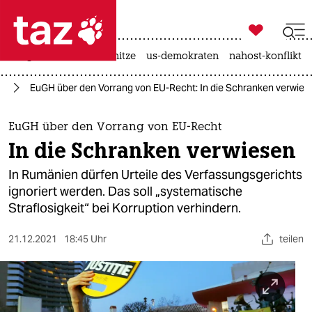

taz zahl ich
krieg in der ukraine
hitze
us-demokraten
nahost-konflikt

taz zahl ich
en
EuGH über den Vorrang von EU-Recht: In die Schranken verwies
taz zahl ich
themen
EuGH über den Vorrang von EU-Recht
In die Schranken verwiesen
politik
In Rumänien dürfen Urteile des Verfassungsgerichts
öko
ignoriert werden. Das soll „systematische
Straflosigkeit“ bei Korruption verhindern.
gesellschaft
21.12.2021
18:45 Uhr
teilen
kultur
sport