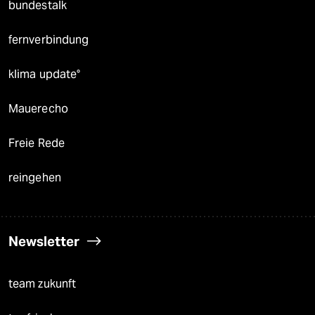
bundestalk
fernverbindung
klima update°
Mauerecho
Freie Rede
reingehen
Newsletter
team zukunft