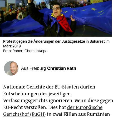
berlin
nord
wahrheit
verlag
Protest gegen die Änderungen der Justizgesetze in Bukarest im
verlag
März 2019
Foto: Robert Ghement/epa
veranstaltungen
shop
Aus Freiburg
Christian Rath
fragen & hilfe
Nationale Gerichte der EU-Staaten dürfen
unterstützen
Entscheidungen des jeweiligen
abo
Verfassungsgerichts ignorieren, wenn diese gegen
EU-Recht verstoßen. Dies hat
der Europäische
genossenschaft
Gerichtshof (EuGH)
in zwei Fällen aus Rumänien