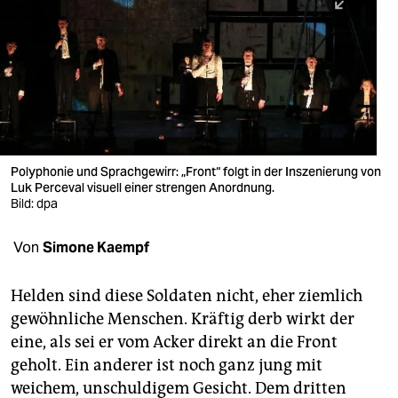
berlin
nord
wahrheit
verlag
verlag
Polyphonie und Sprachgewirr: „Front“ folgt in der Inszenierung von
Luk Perceval visuell einer strengen Anordnung.
veranstaltungen
Bild: dpa
shop
Von
Simone Kaempf
fragen & hilfe
unterstützen
Helden sind diese Soldaten nicht, eher ziemlich
gewöhnliche Menschen. Kräftig derb wirkt der
abo
eine, als sei er vom Acker direkt an die Front
geholt. Ein anderer ist noch ganz jung mit
genossenschaft
weichem, unschuldigem Gesicht. Dem dritten