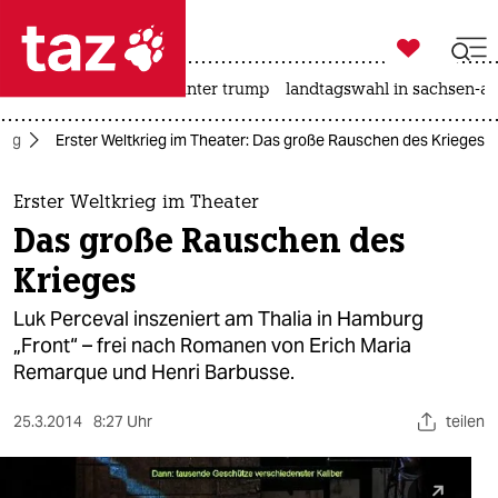

taz zahl ich
nahost-konflikt
usa unter trump
landtagswahl in sachsen-an

taz zahl ich
rieg
Erster Weltkrieg im Theater: Das große Rauschen des Krieges
taz zahl ich
themen
Erster Weltkrieg im Theater
Das große Rauschen des
politik
Krieges
öko
Luk Perceval inszeniert am Thalia in Hamburg
„Front“ – frei nach Romanen von Erich Maria
gesellschaft
Remarque und Henri Barbusse.
kultur
25.3.2014
8:27 Uhr
teilen
sport