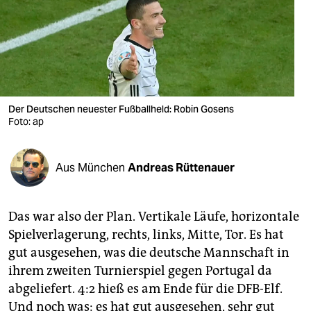
berlin
nord
wahrheit
verlag
Der Deutschen neuester Fußballheld: Robin Gosens
verlag
Foto: ap
veranstaltungen
Aus München
Andreas Rüttenauer
shop
fragen & hilfe
Das war also der Plan. Vertikale Läufe, horizontale
unterstützen
Spielverlagerung, rechts, links, Mitte, Tor. Es hat
gut ausgesehen, was die deutsche Mannschaft in
abo
ihrem zweiten Turnierspiel gegen Portugal da
genossenschaft
abgeliefert. 4:2 hieß es am Ende für die DFB-Elf.
Und noch was: es hat gut ausgesehen, sehr gut