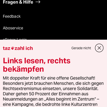
Fragen & Hilfe
Feedback
Aboservice
ePaper Login
taz
zahl ich
Gerade nicht

Downloads für Abonnierende
Links lesen, rechts
bekämpfen
© 2026 taz Verlags und Vertriebs GmbH
Alle Rechte vorbehalten. Bei rechtlichen Fragen oder für Genehmigungen
Mit doppelter Kraft für eine offene Gesellschaft!
wenden Sie sich bitte an
lizenzen@taz.de
Besonders jetzt brauchen Menschen, die sich gegen
Rechtsextremismus einsetzen, unsere Solidarität.
Daher gehen 50 Prozent der Einnahmen aus
Feedback
Redaktionsstatut
Kommune-Richtlinien
KI-
Neuanmeldungen an „Alles beginnt im Zentrum“ –
eine Kampagne, die bedrohte linke Kulturzentren