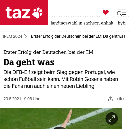

taz zahl ich
niedrigwasser
rente
landtagswahl in sachsen-anhalt
hybri

taz zahl ich
all-EM 2024
Erster Erfolg der Deutschen bei der EM: Da geht was
taz zahl ich
themen
Erster Erfolg der Deutschen bei der EM
Da geht was
politik
Die DFB-Elf zeigt beim Sieg gegen Portugal, wie
öko
schön Fußball sein kann. Mit Robin Gosens haben
die Fans nun auch einen neuen Liebling.
gesellschaft
20.6.2021
9:08 Uhr
teilen
kultur
sport