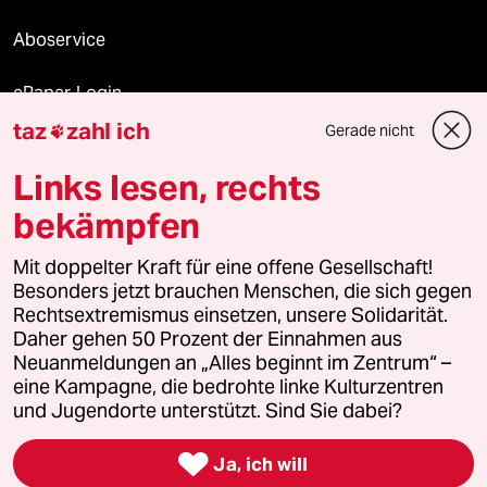
Aboservice
ePaper Login
taz
zahl ich
Gerade nicht

Downloads für Abonnierende
Links lesen, rechts
bekämpfen
© 2026 taz Verlags und Vertriebs GmbH
Mit doppelter Kraft für eine offene Gesellschaft!
Alle Rechte vorbehalten. Bei rechtlichen Fragen oder für Genehmigungen
wenden Sie sich bitte an
lizenzen@taz.de
Besonders jetzt brauchen Menschen, die sich gegen
Rechtsextremismus einsetzen, unsere Solidarität.
Daher gehen 50 Prozent der Einnahmen aus
Feedback
Redaktionsstatut
Kommune-Richtlinien
KI-
Neuanmeldungen an „Alles beginnt im Zentrum“ –
eine Kampagne, die bedrohte linke Kulturzentren
Leitlinie
Informant
Datenschutz
Impressum
AGB
und Jugendorte unterstützt. Sind Sie dabei?
Seitenwende
Einwilligungen widerrufen (Ads)

Ja, ich will