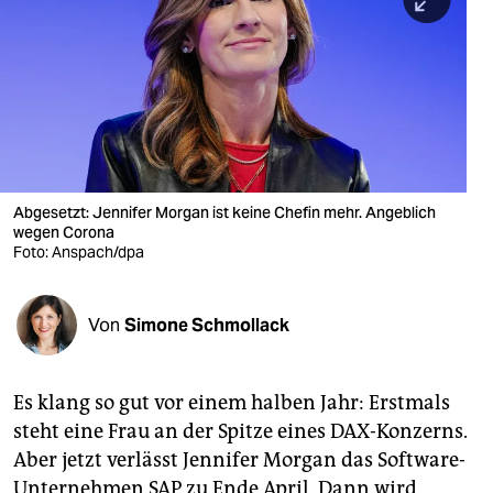
berlin
nord
wahrheit
verlag
verlag
Abgesetzt: Jennifer Morgan ist keine Chefin mehr. Angeblich
wegen Corona
veranstaltungen
Foto: Anspach/dpa
shop
fragen & hilfe
Von
Simone Schmollack
unterstützen
Es klang so gut vor einem halben Jahr: Erstmals
abo
steht eine Frau an der Spitze eines DAX-Konzerns.
genossenschaft
Aber jetzt verlässt Jennifer Morgan das Software-
Unternehmen SAP zu Ende April. Dann wird