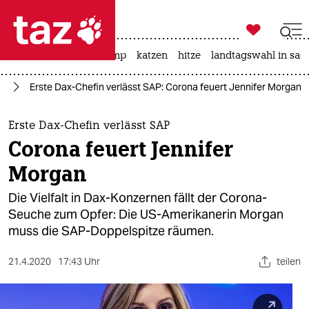

taz zahl ich
katzen
usa unter trump
katzen
hitze
landtagswahl in sac

taz zahl ich
ie
Erste Dax-Chefin verlässt SAP: Corona feuert Jennifer Morgan
taz zahl ich
themen
Erste Dax-Chefin verlässt SAP
Corona feuert Jennifer
politik
Morgan
öko
Die Vielfalt in Dax-Konzernen fällt der Corona-
Seuche zum Opfer: Die US-Amerikanerin Morgan
gesellschaft
muss die SAP-Doppelspitze räumen.
kultur
21.4.2020
17:43 Uhr
teilen
sport