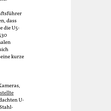
äftsführer
n, dass
e die U5-
530
malen
sich
seine kurze
 Kameras,
tellte
edachten U-
Stahl-