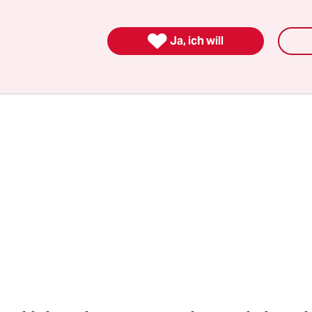
„ich will mal sehen, wie sich der Übergang von der

Ja, ich will