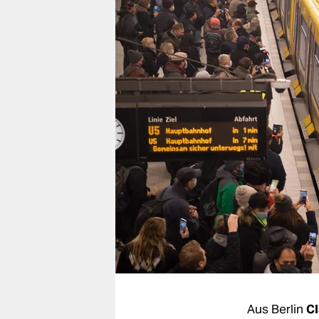
berlin
nord
wahrheit
verlag
verlag
veranstaltungen
shop
fragen & hilfe
unterstützen
abo
genossenschaft
Aus Berlin
Cl