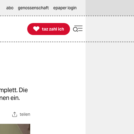
abo
genossenschaft
epaper login

taz zahl ich
taz zahl ich
plett. Die
nen ein.
teilen