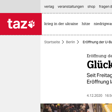
hautnavigation anspringen
hauptinhalt anspringen
footer anspringen
verlag
veranstaltungen
shop
fragen &
krieg in der ukraine
hitze
niedrigwa

taz zahl ich
taz zahl ich
Startseite
Berlin
Eröffnung der U-Ba
themen
politik
Eröffnung de
Glüc
öko
Seit Freit
gesellschaft
Eröffnung l
kultur
4.12.2020
16:5
sport