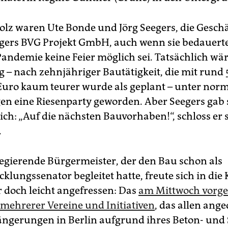
stolz waren Ute Bonde und Jörg Seegers, die Gesch
gers BVG Projekt GmbH, auch wenn sie bedauerte
Pandemie keine Feier möglich sei. Tatsächlich wär
 – nach zehnjähriger Bautätigkeit, die mit rund 
Euro kaum teurer wurde als geplant – unter nor
n eine Riesenparty geworden. Aber Seegers gab 
ich: „Auf die nächsten Bauvorhaben!“, schloss er 
.
egierende Bürgermeister, der den Bau schon als
klungssenator begleitet hatte, freute sich in die
r doch leicht angefressen: Das
am Mittwoch vorges
mehrerer Vereine und Initiativen
, das allen ang
ngerungen in Berlin aufgrund ihres Beton- und 