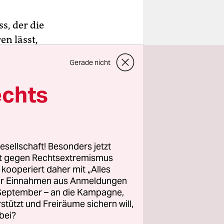
s, der die
n lässt,
 – früher
Gerade nicht
nen die
fe Rotes
echts
 sondern
tenexistenz
esellschaft! Besonders jetzt
er den
rt gegen Rechtsextremismus
z kooperiert daher mit „Alles
ller Einnahmen aus Anmeldungen
nd
. September – an die Kampagne,
 Alex aus
rstützt und Freiräume sichern will,
hrem
bei?