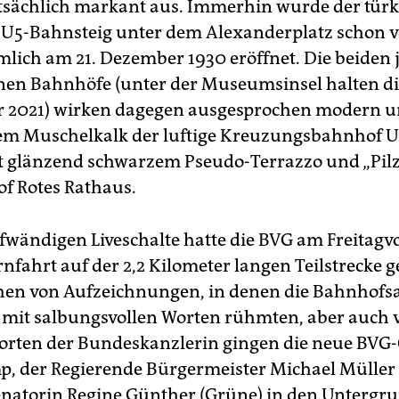
tatsächlich markant aus. Immerhin wurde der türk
 U5-Bahnsteig unter dem Alexanderplatz schon vo
mlich am 21. Dezember 1930 eröffnet. Die beiden 
en Bahnhöfe (unter der Museumsinsel halten die
 2021) wirken dagegen ausgesprochen modern un
m Muschelkalk der luftige Kreuzungsbahnhof U
t glänzend schwarzem Pseudo-Terrazzo und „Pil
f Rotes Rathaus.
ufwändigen Liveschalte hatte die BVG am Freitagv
nfahrt auf der 2,2 Kilometer langen Teilstrecke g
en von Aufzeichnungen, in denen die Bahnhofsa
 mit salbungsvollen Worten rühmten, aber auch 
ten der Bundeskanzlerin gingen die neue BVG-
, der Regierende Bürgermeister Michael Müller
natorin Regine Günther (Grüne) in den Untergru