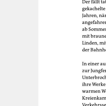
Der fällt 
gekachelte
Jahren, nä
angefahren
ab Sommer
mit braune
Linden, mi
der Bahnho
In einer a
zur Jungfer
Unterbroch
ihre Werke
warmen Wor
Kreienkamp
Verkehrsse