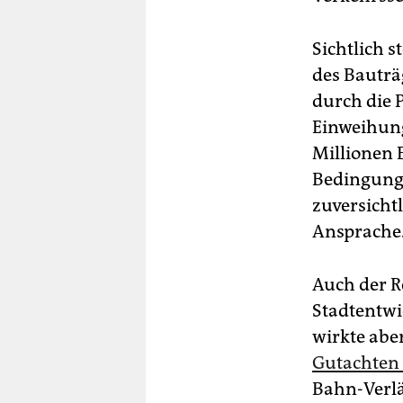
Sichtlich 
des Bauträ
durch die 
Einweihung
Millionen 
Bedingunge
zuversichtl
Ansprache
Auch der R
Stadtentwic
wirkte abe
Gutachten 
Bahn-Verlä