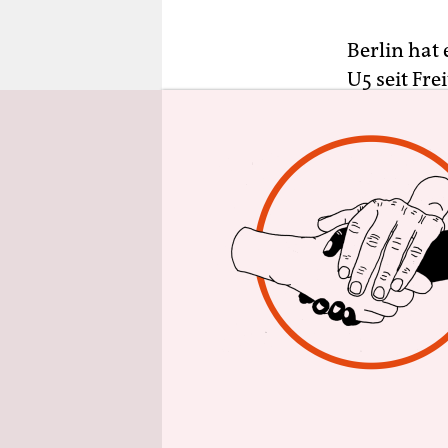
epaper login
Berlin hat
U5 seit Fr
ist die U5
auch: „Kan
BerlinerIn
Rathaus, 
etwa auch 
fristete.
Das tun si
strengen B
coronakonf
hergefahre
und nehmen