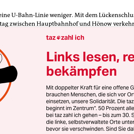
 eine U-Bahn-Linie weniger. Mit dem Lückenschlus
eitag zwischen Hauptbahnhof und Hönow verkehre
5 zwischen Hauptbahnhof und Brandenburger Tor
taz
zahl ich

zlerstummel“ – endgültig Geschichte. Dafür kön
nen ab sofort nicht nur die neu gebauten Bahnhö
Links lesen, r
Museumsinsel und Unter den Linden bewundern,
bekämpfen
die Station Bundestag, die lange Jahre eine Schat
Mit doppelter Kraft für eine offene G
e am Freitagnachmittag dann auch ausgiebig. Unt
brauchen Menschen, die sich vor O
einsetzen, unsere Solidarität. Die ta
licken dutzender Sicherheitsleute, die einen
beginnt im Zentrum“. 50 Prozent a
ormen Ablauf gewährleisten sollen, wird hin- u
bei taz zahl ich gehen – bis zum 30
n, geknipst und gefilmt. „Komm, wir steigen erst
die linke, selbstverwaltete Orte unte
 die nächste Bahn zurück“, sagt eine Frau zu i
bevor sie verschwinden. Sind Sie da