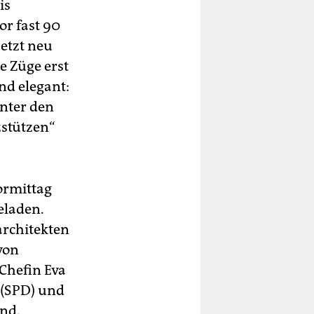
is
r fast 90
jetzt neu
 Züge erst
d elegant:
nter den
zstützen“
ormittag
eladen.
rchitekten
von
Chefin Eva
 (SPD) und
nd.