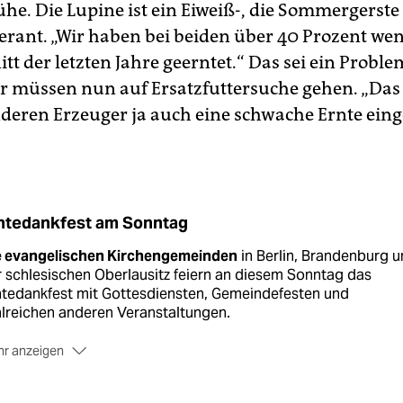
he. Die Lupine ist ein Eiweiß-, die Sommergerste
ferant. „Wir haben bei beiden über 40 Prozent wen
t der letzten Jahre geerntet.“ Das sei ein Proble
 müssen nun auf Ersatzfuttersuche gehen. „Das i
anderen Erzeuger ja auch eine schwache Ernte ein
ntedankfest am Sonntag
e evangelischen Kirchengemeinden
in Berlin, Brandenburg 
 schlesischen Oberlausitz feiern an diesem Sonntag das
ntedankfest mit Gottesdiensten, Gemeindefesten und
lreichen anderen Veranstaltungen.
r anzeigen
ominenter Besuch
hat sich in der Dorfkirche Lübars in Alt-