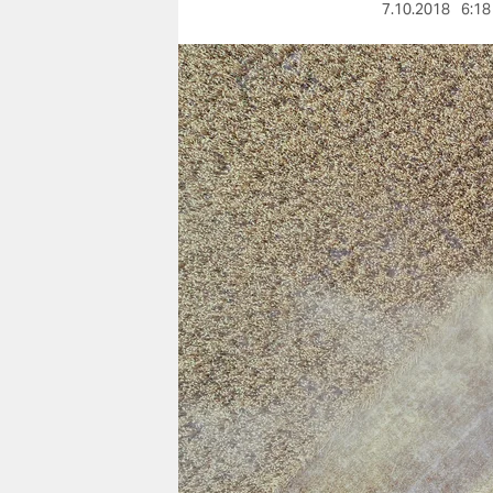
berlin
7.10.2018
6:18
nord
wahrheit
verlag
verlag
veranstaltungen
shop
fragen & hilfe
unterstützen
abo
genossenschaft