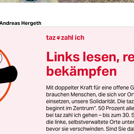
Andreas Hergeth
taz
zahl ich

toffelernte im eigenen Garten war nicht viel los: 
Links lesen, r
lieb diesmal so mager wie viele Jahre nicht. Ach,
n müssen. Aber angesichts der Kosten bekamen 
bekämpfen
ztlich dennoch eine sehr bescheidene Ernte), der B
Sorte wuchs monatelang prächtig nach) und die B
Mit doppelter Kraft für eine offene G
agreich) das teure Wasser aus der Leitung ab.
brauchen Menschen, die sich vor O
einsetzen, unsere Solidarität. Die ta
beginnt im Zentrum“. 50 Prozent a
tennachbarn haben übrigens einen eigenen Brun
bei taz zahl ich gehen – bis zum 30
Grundwasser. Weil das nichts kostet, wird alles 
die linke, selbstverwaltete Orte unte
 Rasenflächen blieben grün. Will heißen: Wer ein
bevor sie verschwinden. Sind Sie da