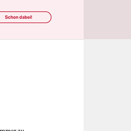
er
Schon dabei!
 immer zu