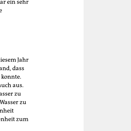
ar ein sehr
e
diesem Jahr
and, dass
 konnte.
auch aus.
asser zu
 Wasser zu
nheit
enheit zum