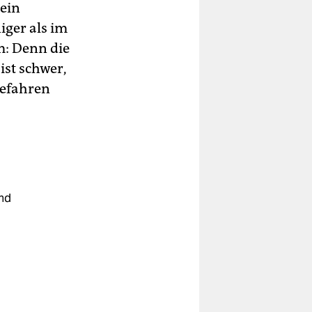
 ein
iger als im
m: Denn die
st schwer,
gefahren
und