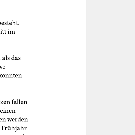
besteht.
itt im
 als das
ve
 konnten
zen fallen
 einen
ten werden
m Frühjahr