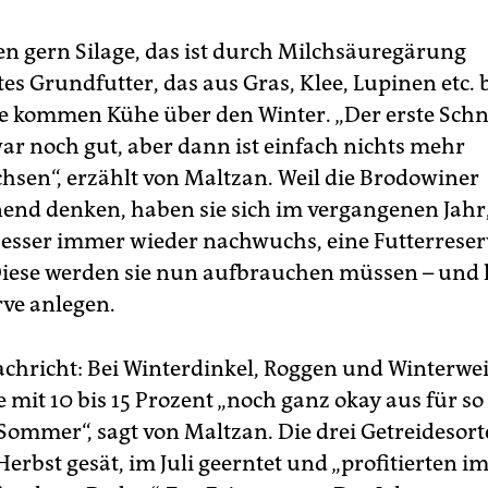
bars angekündigt. Dort wird am Sonntag Bundespräsident
ank-Walter Steinmeier an dem Erntedankgottesdienst
ilnehmen.
(epd)
en gern Silage, das ist durch Milchsäuregärung
es Grundfutter, das aus Gras, Klee, Lupinen etc. 
e kommen Kühe über den Winter. „Der erste Schn
ar noch gut, aber dann ist einfach nichts mehr
sen“, erzählt von Maltzan. Weil die Brodowiner
end denken, haben sie sich im vergangenen Jahr,
besser immer wieder nachwuchs, eine Futterreser
Diese werden sie nun aufbrauchen müssen – und
rve anlegen.
achricht: Bei Winterdinkel, Roggen und Winterwei
e mit 10 bis 15 Prozent „noch ganz okay aus für so
Sommer“, sagt von Maltzan. Die drei Getreidesor
Herbst gesät, im Juli geerntet und „profitierten i