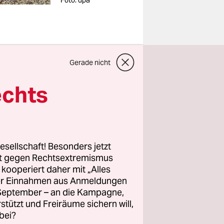
Foto: dpa
Gerade nicht
Die
echts
 man hätte
eher die
latt­salat
ohnen
esellschaft! Besonders jetzt
rt gegen Rechtsextremismus
z kooperiert daher mit „Alles
ller Einnahmen aus Anmeldungen
nen und
. September – an die Kampagne,
gesprengt.
rstützt und Freiräume sichern will,
en Garten
bei?