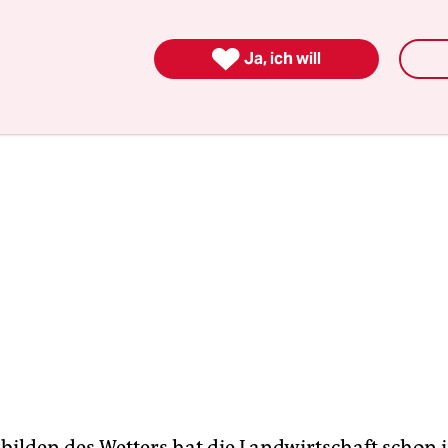
hat hautnah miterlebt, welche Auswirkungen dies
r auf Gras, Pflanzen und Bäume hatte.

Ja, ich will
bilden des Wetters hat die Landwirtschaft schon