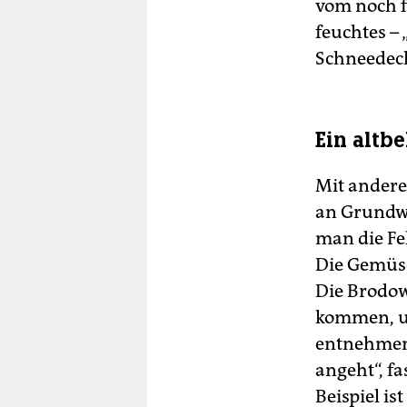
vom noch f
feuchtes –
Schneedeck
Ein altb
Mit andere
an Grundwa
man die Fe
Die Gemüse
Die Brodow
kommen, un
entnehmen.
angeht“, f
Beispiel is