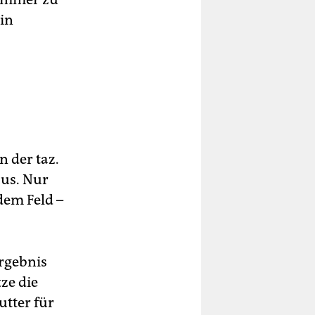
 in
n der taz.
aus. Nur
dem Feld –
Ergebnis
ze die
utter für