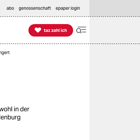
abo
genossenschaft
epaper login

taz zahl ich
taz zahl ich
ngert
wohl in der
ndenburg