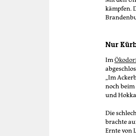
kämpfen. Do
Brandenbu
Nur Kür
Im
Ökodor
abgeschlos
„Im Ackerba
noch beim 
und Hokka
Die schlec
brachte au
Ernte von 