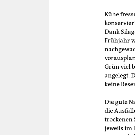
Lü
Fr
te
Kühe fress
konserviert
Dank Silag
Frühjahr w
nachgewach
vorausplan
Grün viel 
angelegt. 
keine Rese
Die gute N
die Ausfäll
trockenen 
jeweils im 