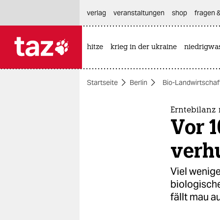
hautnavigation anspringen
hauptinhalt anspringen
footer anspringen
verlag
veranstaltungen
shop
fragen &
hitze
krieg in der ukraine
niedrigwa

taz zahl ich
taz zahl ich
Startseite
Berlin
Bio-Landwirtschaf
themen
politik
Erntebilanz
Vor 
öko
verh
gesellschaft
Viel wenige
kultur
biologisch
fällt mau a
sport