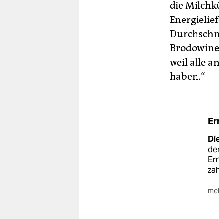
die Milchkü
Energielie
Durchschnit
Brodowiner
weil alle 
haben.“
Er
Di
der
Er
zah
meh
Pr