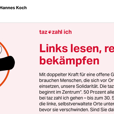
Hannes Koch
|
Vor dem Risiko, dass in Deutschland bald wesen
taz
zahl ich

ndanlagen gebaut werden als nötig, warnt die D
giewende. Sie plädiert deshalb dafür, die Förder
Links lesen, r
u reduzieren, wie Bundeswirtschaftsminister Sigm
bekämpfen
t. „Derartige Kürzungen könnten dazu führen, da
Windkraftwerke in den südlichen Bundesländer
 zusammenbricht“, sagte Agora-Direktor Patrick 
Mit doppelter Kraft für eine offene G
brauchen Menschen, die sich vor O
einsetzen, unsere Solidarität. Die ta
uen Studie, die der taz vorab vorliegt, hat die Or
beginnt im Zentrum“. 50 Prozent a
atives Fördermodell für Windkraftwerke durchger
bei taz zahl ich gehen – bis zum 30
den so kaum steigen, und in Nordrhein-Westfale
die linke, selbstverwaltete Orte unte
bevor sie verschwinden. Sind Sie da
Pfalz, Hessen, Baden-Württemberg und Bayern 