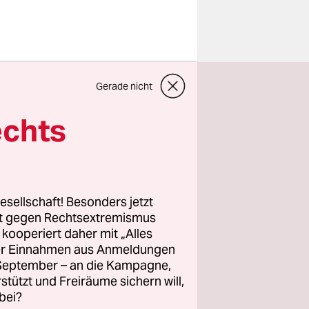
tlich
Gerade nicht
enkfabrik
ung nicht
echts
ar Gabriel
ss der
n zum
Graichen.
esellschaft! Besonders jetzt
rt gegen Rechtsextremismus
z kooperiert daher mit „Alles
ganisation
ller Einnahmen aus Anmeldungen
echnet. Die
. September – an die Kampagne,
n,
rstützt und Freiräume sichern will,
bei?
könnten