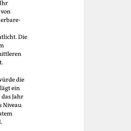
Ihr
 von
uerbare-
licht. Die
em
ittleren
t.
würde die
lägt ein
 das Jahr
s Niveau
gutem
.