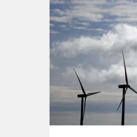
berlin
nord
wahrheit
verlag
verlag
veranstaltungen
shop
fragen & hilfe
unterstützen
abo
genossenschaft