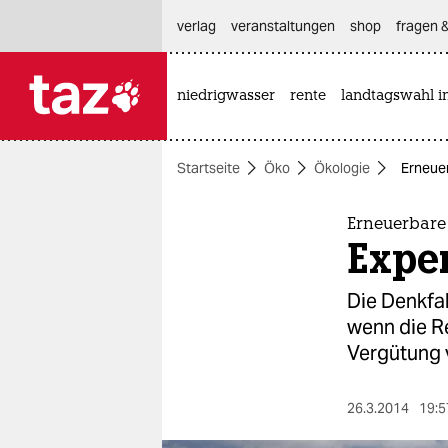
hautnavigation anspringen
hauptinhalt anspringen
footer anspringen
verlag
veranstaltungen
shop
fragen &
niedrigwasser
rente
landtagswahl i

taz zahl ich
taz zahl ich
Startseite
Öko
Ökologie
Erneuer
themen
politik
Erneuerbare
Expe
öko
Die Denkfa
gesellschaft
wenn die R
Vergütung 
kultur
sport
26.3.2014
19:5