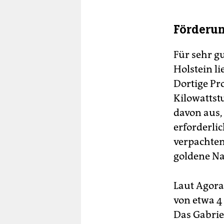
Förderun
Für sehr g
Holstein l
Dortige Pr
Kilowattst
davon aus, 
erforderlic
verpachten
goldene Na
Laut Agora
von etwa 4
Das Gabrie