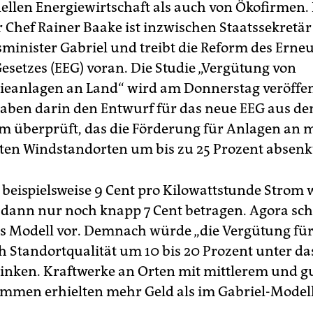
ellen Energiewirtschaft als auch von Ökofirmen. 
 Chef Rainer Baake ist inzwischen Staatssekretär
sminister Gabriel und treibt die Reform des Erne
esetzes (EEG) voran. Die Studie „Vergütung von
eanlagen an Land“ wird am Donnerstag veröffent
aben darin den Entwurf für das neue EEG aus d
m überprüft, das die Förderung für Anlagen an m
uten Windstandorten um bis zu 25 Prozent absenk
e beispielsweise 9 Cent pro Kilowattstunde Strom 
dann nur noch knapp 7 Cent betragen. Agora sch
s Modell vor. Demnach würde „die Vergütung für
ch Standortqualität um 10 bis 20 Prozent unter da
sinken. Kraftwerke an Orten mit mittlerem und 
men erhielten mehr Geld als im Gabriel-Modell