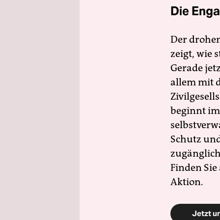
Die Enga
Der drohe
zeigt, wie
Gerade jet
allem mit d
Zivilgesell
beginnt im
selbstverw
Schutz und 
zugänglich
Finden Sie
Aktion.
Jetzt u