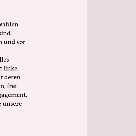
wahlen
sind.
h und vor
lles
 linke,
ür deren
n, frei
ngagement.
e unsere