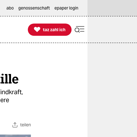
abo
genossenschaft
epaper login

taz zahl ich
taz zahl ich
lle
indkraft,
dere
teilen