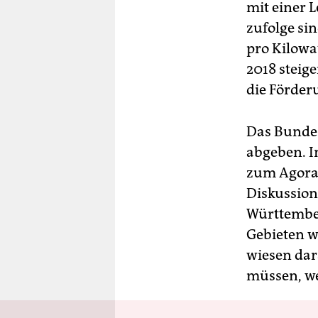
mit einer L
zufolge sin
pro Kilowa
2018 steig
die Förder
Das Bunde
abgeben. I
zum Agora-M
Diskussion
Württember
Gebieten w
wiesen dar
müssen, we