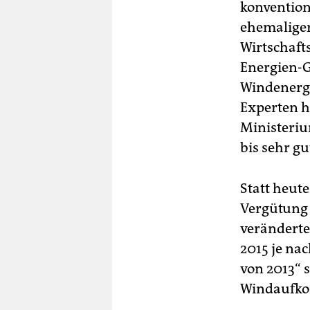
konvention
ehemaliger
Wirtschaft
Energien-G
Windenergi
Experten h
Ministeriu
bis sehr g
Statt heut
Vergütung 
veränderte
2015 je na
von 2013“ 
Windaufkom