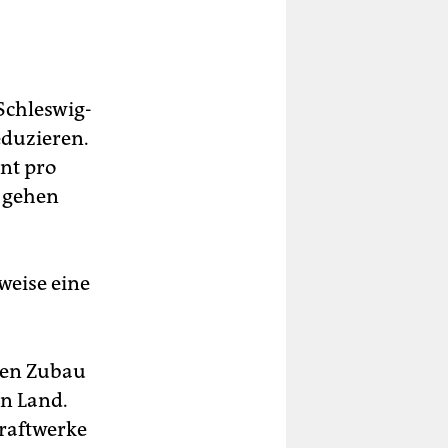
Schleswig-
eduzieren.
nt pro
n gehen
weise eine
chen Zubau
an Land.
raftwerke