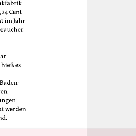
nkfabrik
,24 Cent
t im Jahr
braucher
tar
 hieß es
 Baden-
ren
rungen
ut werden
nd.