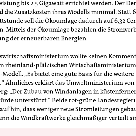
eistung bis 2,5 Gigawatt errichtet werden. Der De
d die Zusatzkosten ihres Modells minimal. Statt 6
ttstunde soll die Ökoumlage dadurch auf 6,32 Cen
en. Mittels der Ökoumlage bezahlen die Stromver
ung der erneuerbaren Energien.
swirtschaftsministerium wollte keinen Kommen
m rheinland-pfälzischen Wirtschaftsministerium
odell. „Es bietet eine gute Basis für die weitere
.“ Ähnliches erklärt das Umweltministerium von
g: „Der Zubau von Windanlagen in küstenferne
ürde unterstützt.“ Beide rot-grüne Landesregie
auf hin, dass weniger neue Stromleitungen geba
nn die Windkraftwerke gleichmäßiger verteilt si