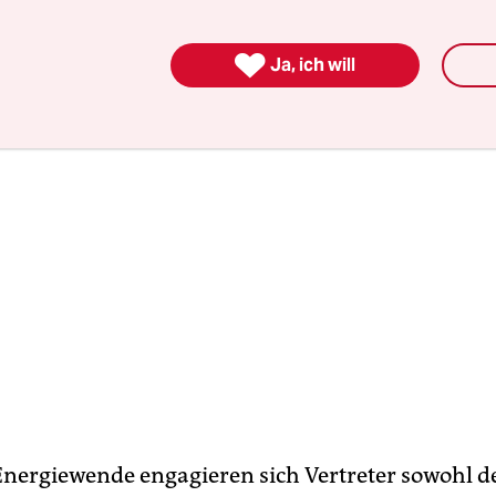
en errichtet werden.

Ja, ich will
Energiewende engagieren sich Vertreter sowohl d