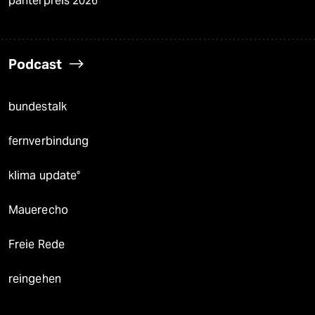
panterpreis 2026
Podcast
bundestalk
fernverbindung
klima update°
Mauerecho
Freie Rede
reingehen