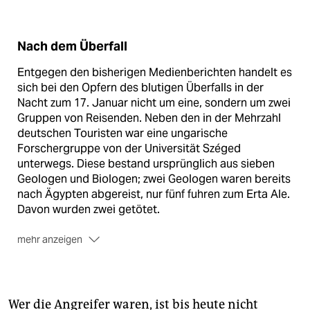
Nach dem Überfall
Entgegen den bisherigen Medienberichten handelt es
sich bei den Opfern des blutigen Überfalls in der
Nacht zum 17. Januar nicht um eine, sondern um zwei
Gruppen von Reisenden. Neben den in der Mehrzahl
deutschen Touristen war eine ungarische
Forschergruppe von der Universität Széged
unterwegs. Diese bestand ursprünglich aus sieben
Geologen und Biologen; zwei Geologen waren bereits
nach Ägypten abgereist, nur fünf fuhren zum Erta Ale.
Davon wurden zwei getötet.
mehr anzeigen
Im deutschen Lager wurden drei Menschen getötet:
zwei Deutsche und ein Österreicher. Bei den beiden
deutschen Todesopfern handelt es sich um einen 74-
jährigen Mann aus Schleswig-Holstein und einen 58-
Wer die Angreifer waren, ist bis heute nicht