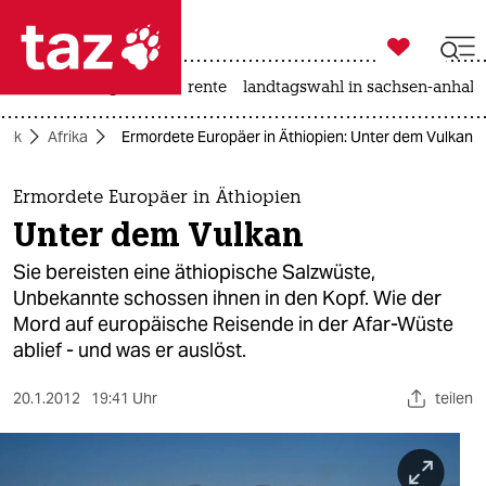

taz zahl ich
hitze
niedrigwasser
rente
landtagswahl in sachsen-anhalt

taz zahl ich
itik
Afrika
Ermordete Europäer in Äthiopien: Unter dem Vulkan
taz zahl ich
themen
Ermordete Europäer in Äthiopien
Unter dem Vulkan
politik
Sie bereisten eine äthiopische Salzwüste,
öko
Unbekannte schossen ihnen in den Kopf. Wie der
Mord auf europäische Reisende in der Afar-Wüste
gesellschaft
ablief - und was er auslöst.
kultur
20.1.2012
19:41 Uhr
teilen
sport