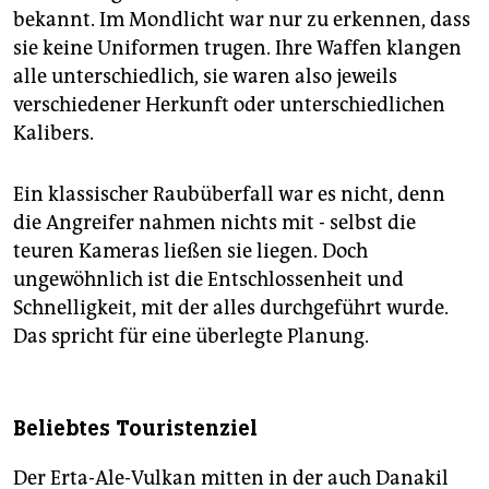
Jährigen aus Cottbus. Zwei aus der Gruppe wurden
bekannt. Im Mondlicht war nur zu erkennen, dass
verletzt, davon einer schwer; außerdem wurden ein
sie keine Uniformen trugen. Ihre Waffen klangen
äthiopischer Wachmann, ein äthiopischer Fahrer und
alle unterschiedlich, sie waren also jeweils
zwei Deutsche entführt. Die Verletzten liegen
verschiedener Herkunft oder unterschiedlichen
mittlerweile in Addis Abeba im Krankenhaus. Von den
zwei Deutschen, die bei dem tödlichen Überfall
Kalibers.
verschleppt wurden, fehlt weiterhin jede Spur.
Ein klassischer Raubüberfall war es nicht, denn
Dies erklärte das Auswärtige Amt in Berlin am Freitag.
"Der Aufenthalt der beiden vermissten Deutschen ist
die Angreifer nahmen nichts mit - selbst die
weiter unbekannt", sagte ein Sprecher. "Es gibt
teuren Kameras ließen sie liegen. Doch
Berichte, dass sie inzwischen in Eritrea sind", hatte
ungewöhnlich ist die Entschlossenheit und
zuvor der Sprecher des äthiopischen
Schnelligkeit, mit der alles durchgeführt wurde.
Außenministeriums, Dina Mufti, in Addis Abeba
Das spricht für eine überlegte Planung.
gegenüber AFP gesagt. Reiseveranstalter befürchten
nun, dass wegen des Überfalls die Tourismusindustrie
Äthiopiens einbricht.
W.S., D.J.
Beliebtes Touristenziel
Der Erta-Ale-Vulkan mitten in der auch Danakil