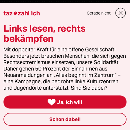
Newsletter
taz
zahl ich
Gerade nicht

Links lesen, rechts
team zukunft
bekämpfen
taz frisch
Mit doppelter Kraft für eine offene Gesellschaft!
Besonders jetzt brauchen Menschen, die sich gegen
taz zahl ich
Rechtsextremismus einsetzen, unsere Solidarität.
Daher gehen 50 Prozent der Einnahmen aus
taz lab Infobrief
Neuanmeldungen an „Alles beginnt im Zentrum“ –
eine Kampagne, die bedrohte linke Kulturzentren
und Jugendorte unterstützt. Sind Sie dabei?
Veranstaltungen

Ja, ich will
Demnächst
Schon dabei!
Vor Ort