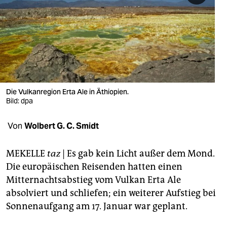
berlin
nord
wahrheit
verlag
verlag
Die Vulkanregion Erta Ale in Äthiopien.
Bild: dpa
veranstaltungen
Von
Wolbert G. C. Smidt
shop
fragen & hilfe
MEKELLE
taz
| Es gab kein Licht außer dem Mond.
Die europäischen Reisenden hatten einen
unterstützen
Mitternachtsabstieg vom Vulkan Erta Ale
abo
absolviert und schliefen; ein weiterer Aufstieg bei
Sonnenaufgang am 17. Januar war geplant.
genossenschaft