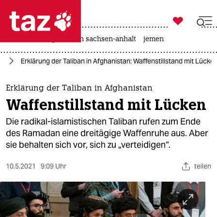

taz zahl ich
rente
landtagswahl in sachsen-anhalt
jemen

taz zahl ich
an
Erklärung der Taliban in Afghanistan: Waffenstillstand mit Lücke
taz zahl ich
themen
Erklärung der Taliban in Afghanistan
Waffenstillstand mit Lücken
politik
Die radikal-islamistischen Taliban rufen zum Ende
öko
des Ramadan eine dreitägige Waffenruhe aus. Aber
sie behalten sich vor, sich zu „verteidigen“.
gesellschaft
10.5.2021
9:09 Uhr
teilen
kultur
sport