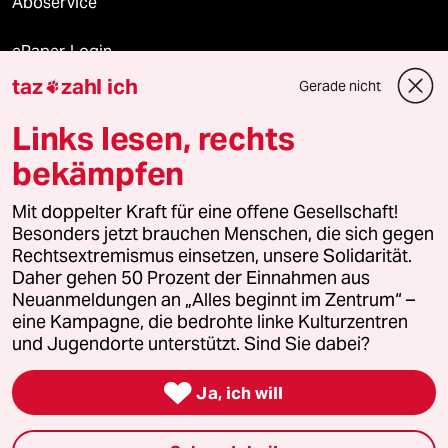
Aboservice
ePaper Login
taz
zahl ich
Gerade nicht

Downloads für Abonnierende
Links lesen, rechts
bekämpfen
© 2026 taz Verlags und Vertriebs GmbH
Mit doppelter Kraft für eine offene Gesellschaft!
Alle Rechte vorbehalten. Bei rechtlichen Fragen oder für Genehmigungen
wenden Sie sich bitte an
lizenzen@taz.de
Besonders jetzt brauchen Menschen, die sich gegen
Rechtsextremismus einsetzen, unsere Solidarität.
Daher gehen 50 Prozent der Einnahmen aus
Feedback
Redaktionsstatut
Kommune-Richtlinien
KI-
Neuanmeldungen an „Alles beginnt im Zentrum“ –
eine Kampagne, die bedrohte linke Kulturzentren
Leitlinie
Informant
Datenschutz
Impressum
AGB
und Jugendorte unterstützt. Sind Sie dabei?
Seitenwende
Einwilligungen widerrufen (Ads)

Ja, ich will