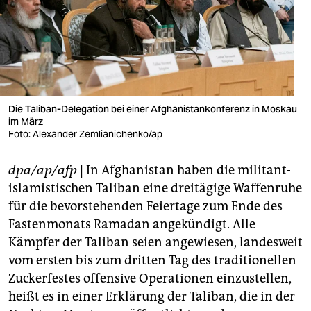
berlin
nord
wahrheit
verlag
Die Taliban-Delegation bei einer Afghanistankonferenz in Moskau
verlag
im März
Foto: Alexander Zemlianichenko/ap
veranstaltungen
dpa/ap/afp
| In Afghanistan haben die militant-
shop
islamistischen Taliban eine dreitägige Waffenruhe
fragen & hilfe
für die bevorstehenden Feiertage zum Ende des
Fastenmonats Ramadan angekündigt. Alle
unterstützen
Kämpfer der Taliban seien angewiesen, landesweit
abo
vom ersten bis zum dritten Tag des traditionellen
Zuckerfestes offensive Operationen einzustellen,
genossenschaft
heißt es in einer Erklärung der Taliban, die in der