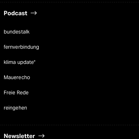
Podcast
bundestalk
fernverbindung
klima update°
Mauerecho
Freie Rede
reingehen
Newsletter