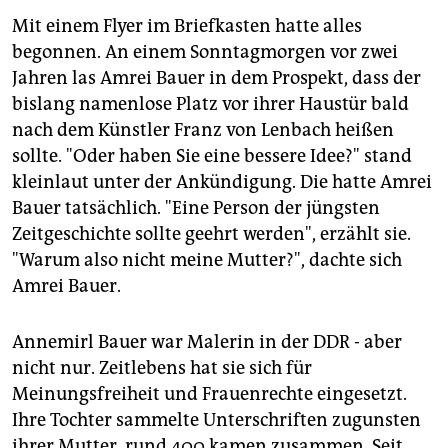
berlin
Mit einem Flyer im Briefkasten hatte alles
nord
begonnen. An einem Sonntagmorgen vor zwei
Jahren las Amrei Bauer in dem Prospekt, dass der
wahrheit
bislang namenlose Platz vor ihrer Haustür bald
nach dem Künstler Franz von Lenbach heißen
verlag
sollte. "Oder haben Sie eine bessere Idee?" stand
verlag
kleinlaut unter der Ankündigung. Die hatte Amrei
Bauer tatsächlich. "Eine Person der jüngsten
veranstaltungen
Zeitgeschichte sollte geehrt werden", erzählt sie.
shop
"Warum also nicht meine Mutter?", dachte sich
Amrei Bauer.
fragen & hilfe
unterstützen
Annemirl Bauer war Malerin in der DDR - aber
nicht nur. Zeitlebens hat sie sich für
abo
Meinungsfreiheit und Frauenrechte eingesetzt.
genossenschaft
Ihre Tochter sammelte Unterschriften zugunsten
ihrer Mutter, rund 400 kamen zusammen. Seit