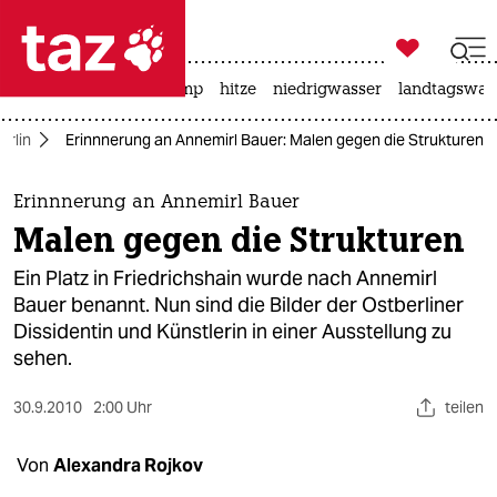

taz zahl ich
katzen
usa unter trump
hitze
niedrigwasser
landtagswahl

taz zahl ich
erlin
Erinnnerung an Annemirl Bauer: Malen gegen die Strukturen
taz zahl ich
themen
Erinnnerung an Annemirl Bauer
Malen gegen die Strukturen
politik
Ein Platz in Friedrichshain wurde nach Annemirl
öko
Bauer benannt. Nun sind die Bilder der Ostberliner
Dissidentin und Künstlerin in einer Ausstellung zu
gesellschaft
sehen.
kultur
30.9.2010
2:00 Uhr
teilen
sport
Von
Alexandra Rojkov