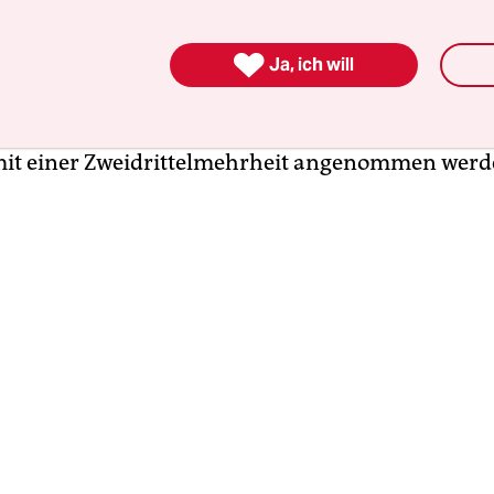
 historischer Tag, an dem wir eine 100-prozentig

che Verfassung anbieten“, sagte Senatspräsident
Ja, ich will
m Sitz des Kongresses in Santiago de Chile. Die
ungen
gestalteten sich schwierig, da jede Einigun
mit einer Zweidrittelmehrheit angenommen werd