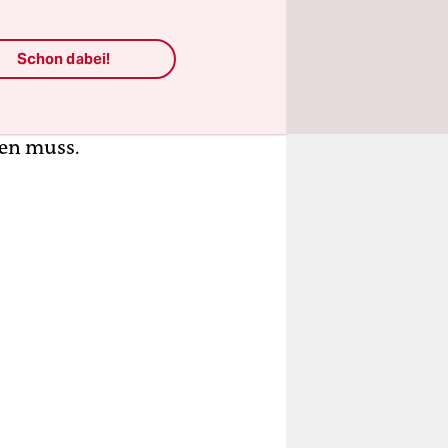
 Jaime
Schon dabei!
g vom
en muss.