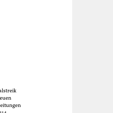
lstreik
neuen
reitungen
114