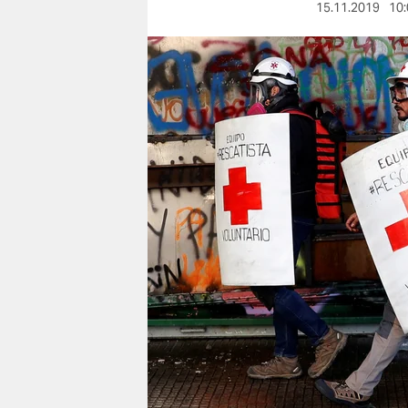
berlin
15.11.2019
10:
nord
wahrheit
verlag
verlag
veranstaltungen
shop
fragen & hilfe
unterstützen
abo
genossenschaft