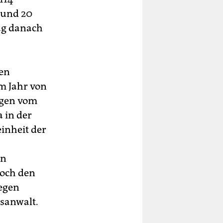
 und 20
ag danach
ten
m Jahr von
igen vom
 in der
inheit der
en
doch den
egen
sanwalt.