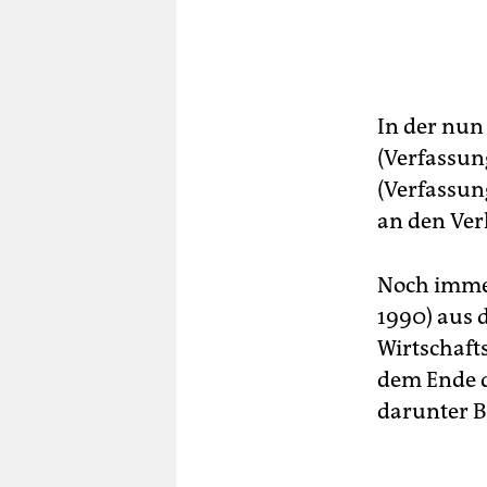
In der nun
(Verfassun
(Verfassun
an den Ve
Noch immer
1990) aus d
Wirtschaft
dem Ende d
darunter B