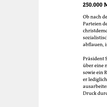
250.000 
Ob nach de
Parteien d
christdemo
sozialistis
abflauen, i
Präsident 
über eine 
sowie ein 
er ledigli
ausarbeite
Druck durc