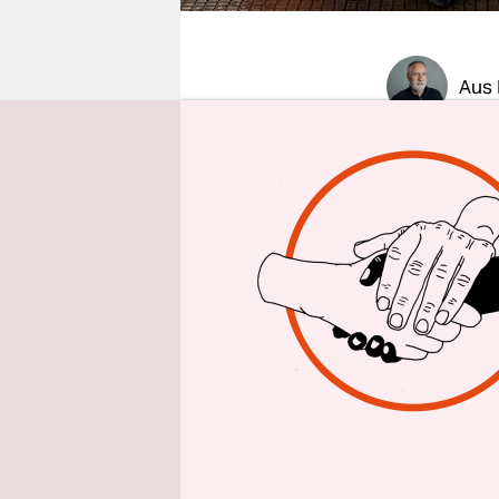
epaper login
Aus 
Nach 29 T
Verfassung
Referendum
Zustimmung
Konvent, d
Delegierte
Verfassung
soll dann 
einigten si
Freitag.