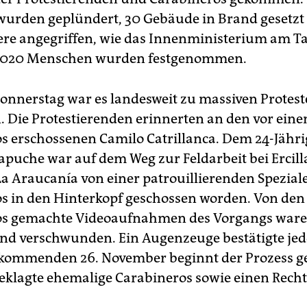
wurden geplündert, 30 Gebäude in Brand gesetzt
iere angegriffen, wie das Innenministerium am T
 1.020 Menschen wurden festgenommen.
nnerstag war es landesweit zu massiven Protes
Die Protestierenden erinnerten an den vor eine
s erschossenen Camilo Catrillanca. Dem 24-Jähr
apuche war auf dem Weg zur Feldarbeit bei Ercilla
La Araucanía von einer patrouillierenden Speziale
s in den Hinterkopf geschossen worden. Von den
os gemachte Videoaufnahmen des Vorgangs war
nd verschwunden. Ein Augenzeuge bestätigte je
kommenden 26. November beginnt der Prozess g
eklagte ehemalige Carabineros sowie einen Recht