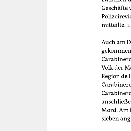
Geschäfte 
Polizeirev
mitteilte.
Auch am Do
gekommen. 
Carabinero
Volk der M
Region de 
Carabinero
Carabiner
anschließe
Mord. Am 
sieben ang