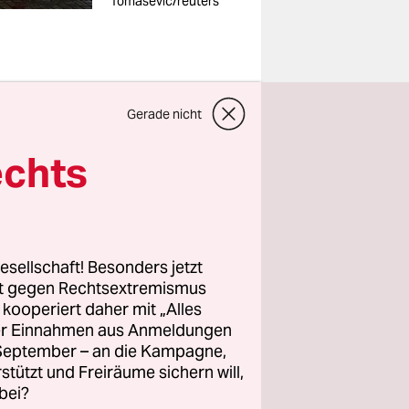
Tomasevic/reuters
Gerade nicht
 neue
echts
inem
r
on einem
nd anderen
esellschaft! Besonders jetzt
rt gegen Rechtsextremismus
s Konvents
z kooperiert daher mit „Alles
ller Einnahmen aus Anmeldungen
iss
. September – an die Kampagne,
cht auf
rstützt und Freiräume sichern will,
bei?