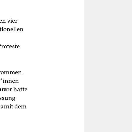
en vier
tionellen
Proteste
Abkommen
r*innen
uvor hatte
assung
 damit dem