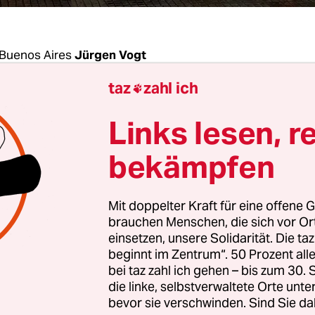
Buenos Aires
Jürgen Vogt
taz
zahl ich

agen des
Protests
ist in Chile der Weg frei für eine
Links lesen, r
. Im kommenden April soll die Bevölkerung in e
 über deren Ausarbeitung abstimmen. Bei eine
bekämpfen
 wird zugleich darüber abgestimmt, ob diese v
er jeweils zur Hälfte aus Kongressmitgliedern u
Mit doppelter Kraft für eine offene G
n besteht, oder von einem komplett neuen
brauchen Menschen, die sich vor O
skonvent ausgearbeitet werden soll. Die Wahl de
einsetzen, unsere Solidarität. Die ta
beginnt im Zentrum“. 50 Prozent a
im Oktober 2020 stattfinden. Auf diesen Komprom
bei taz zahl ich gehen – bis zum 30
ch die im Kongress vertretenen Parteien in der Na
die linke, selbstverwaltete Orte unte
bevor sie verschwinden. Sind Sie da