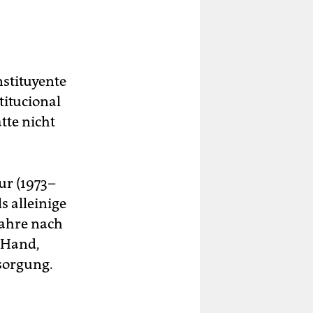
stituyente
itucional
tte nicht
ur (1973–
s alleinige
Jahre nach
 Hand,
rsorgung.