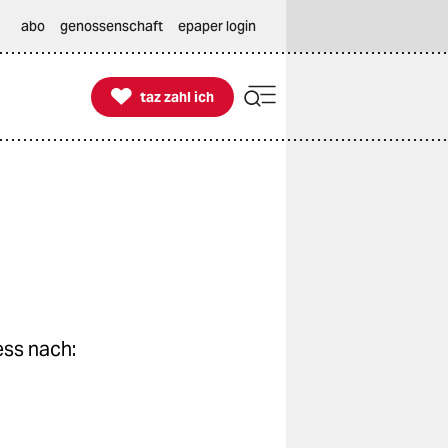
abo
genossenschaft
epaper login

taz zahl ich
taz zahl ich
ess nach: