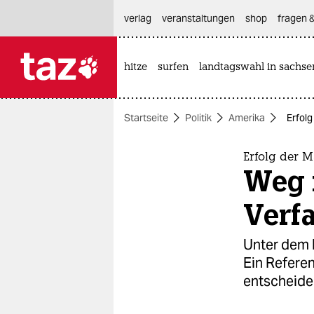
hautnavigation anspringen
hauptinhalt anspringen
footer anspringen
verlag
veranstaltungen
shop
fragen &
hitze
surfen
landtagswahl in sachse

taz zahl ich
taz zahl ich
Startseite
Politik
Amerika
Erfolg
themen
politik
Erfolg der M
Weg f
öko
Verf
gesellschaft
Unter dem 
kultur
Ein Refere
entscheide
sport