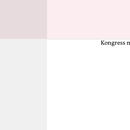
„Es ist ein
demokratis
Quintana a
Verhandl
Kongress 