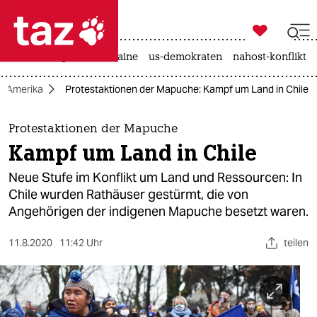

taz zahl ich
hitze
krieg in der ukraine
us-demokraten
nahost-konflikt

taz zahl ich
Amerika
Protestaktionen der Mapuche: Kampf um Land in Chile
taz zahl ich
themen
Protestaktionen der Mapuche
Kampf um Land in Chile
politik
Neue Stufe im Konflikt um Land und Ressourcen: In
öko
Chile wurden Rathäuser gestürmt, die von
Angehörigen der indigenen Mapuche besetzt waren.
gesellschaft
11.8.2020
11:42 Uhr
teilen
kultur
sport