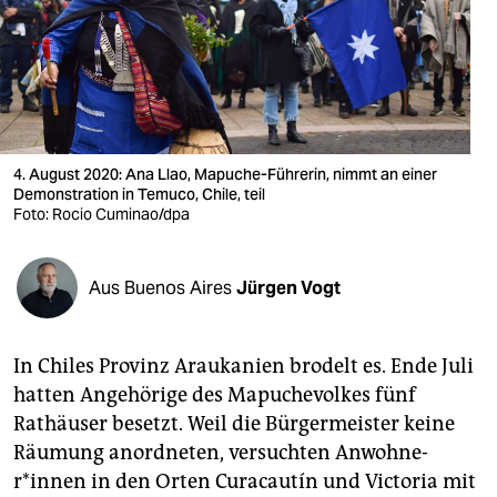
berlin
nord
wahrheit
verlag
4. August 2020: Ana Llao, Mapuche-Führerin, nimmt an einer
verlag
Demonstration in Temuco, Chile, teil
Foto: Rocio Cuminao/dpa
veranstaltungen
shop
Aus Buenos Aires
Jürgen Vogt
fragen & hilfe
In Chiles Provinz Araukanien brodelt es. Ende Juli
unterstützen
hatten Angehörige des Mapuchevolkes fünf
abo
Rathäuser besetzt. Weil die Bürgermeister keine
Räumung anordneten, versuchten An­woh­ne­
genossenschaft
r*innen in den Orten Curacautín und Victoria mit