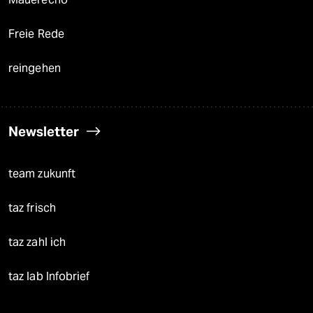
Freie Rede
reingehen
Newsletter
team zukunft
taz frisch
taz zahl ich
taz lab Infobrief