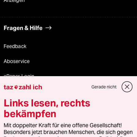
Anzeigen
Fragen & Hilfe
Feedback
Aboservice
ePaper Login
taz
zahl ich
Gerade nicht

Downloads für Abonnierende
Links lesen, rechts
bekämpfen
© 2026 taz Verlags und Vertriebs GmbH
Mit doppelter Kraft für eine offene Gesellschaft!
Alle Rechte vorbehalten. Bei rechtlichen Fragen oder für Genehmigungen
wenden Sie sich bitte an
lizenzen@taz.de
Besonders jetzt brauchen Menschen, die sich gegen