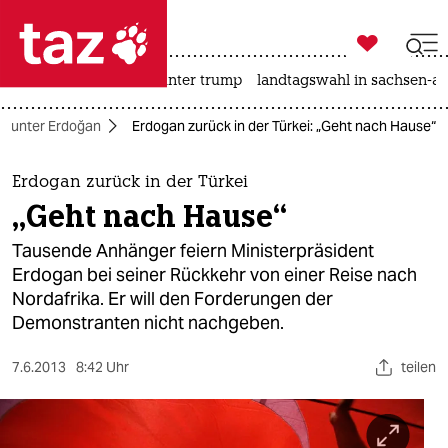

taz zahl ich
nahost-konflikt
usa unter trump
landtagswahl in sachsen-an

taz zahl ich
ei unter Erdoğan
Erdogan zurück in der Türkei: „Geht nach Hause“
taz zahl ich
themen
Erdogan zurück in der Türkei
„Geht nach Hause“
politik
Tausende Anhänger feiern Ministerpräsident
öko
Erdogan bei seiner Rückkehr von einer Reise nach
Nordafrika. Er will den Forderungen der
gesellschaft
Demonstranten nicht nachgeben.
kultur
7.6.2013
8:42 Uhr
teilen
sport