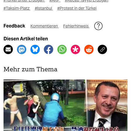
#Türkei unter Erdoğan
#AKP
#Recep Tayyip Erdoğan
#Taksim-Platz
#Istanbul
#Protest in der Türkei
Feedback
Kommentieren
Fehlerhinweis
Diesen Artikel teilen
Mehr zum Thema