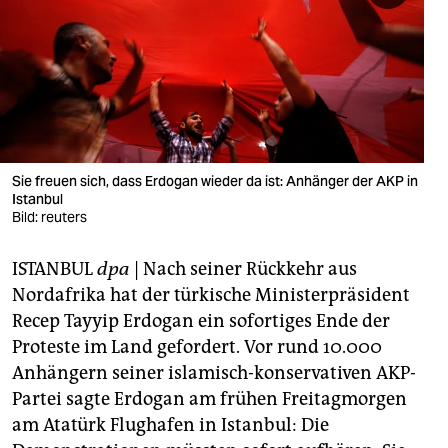
berlin
nord
wahrheit
verlag
verlag
Sie freuen sich, dass Erdogan wieder da ist: Anhänger der AKP in
Istanbul
veranstaltungen
Bild: reuters
shop
ISTANBUL
dpa
| Nach seiner Rückkehr aus
fragen & hilfe
Nordafrika hat der türkische Ministerpräsident
Recep Tayyip Erdogan ein sofortiges Ende der
unterstützen
Proteste im Land gefordert. Vor rund 10.000
Anhängern seiner islamisch-konservativen AKP-
abo
Partei sagte Erdogan am frühen Freitagmorgen
genossenschaft
am Atatürk Flughafen in Istanbul: Die