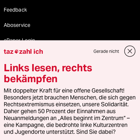
Feedback
Aboservice
ePaper Login
taz
zahl ich
Gerade nicht

Downloads für Abonnierende
Links lesen, rechts
bekämpfen
© 2026 taz Verlags und Vertriebs GmbH
Mit doppelter Kraft für eine offene Gesellschaft!
Alle Rechte vorbehalten. Bei rechtlichen Fragen oder für Genehmigungen
wenden Sie sich bitte an
lizenzen@taz.de
Besonders jetzt brauchen Menschen, die sich gegen
Rechtsextremismus einsetzen, unsere Solidarität.
Daher gehen 50 Prozent der Einnahmen aus
Feedback
Redaktionsstatut
Kommune-Richtlinien
KI-
Neuanmeldungen an „Alles beginnt im Zentrum“ –
eine Kampagne, die bedrohte linke Kulturzentren
Leitlinie
Informant
Datenschutz
Impressum
AGB
und Jugendorte unterstützt. Sind Sie dabei?