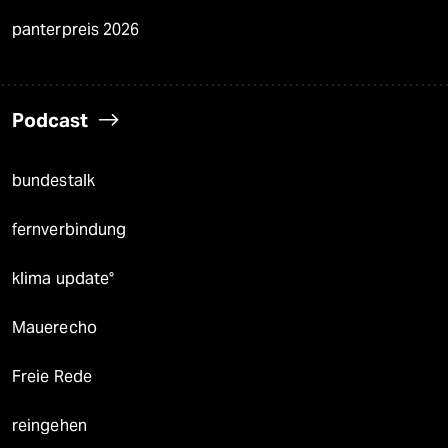
panterpreis 2026
Podcast
bundestalk
fernverbindung
klima update°
Mauerecho
Freie Rede
reingehen