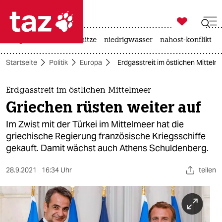

taz zahl ich
krieg in der ukraine
hitze
niedrigwasser
nahost-konflikt

taz zahl ich
Startseite
Politik
Europa
Erdgasstreit im östlichen Mittelm
taz zahl ich
themen
Erdgasstreit im östlichen Mittelmeer
Griechen rüsten weiter auf
politik
Im Zwist mit der Türkei im Mittelmeer hat die
öko
griechische Regierung französische Kriegsschiffe
gekauft. Damit wächst auch Athens Schuldenberg.
gesellschaft
28.9.2021
16:34 Uhr
teilen
kultur
sport