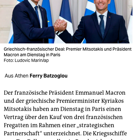
berlin
nord
wahrheit
verlag
Griechisch-französischer Deal: Premier Mitsotakis und Präsident
Macron am Dienstag in Paris
verlag
Foto: Ludovic Marin/ap
veranstaltungen
Aus Athen
Ferry Batzoglou
shop
fragen & hilfe
Der französische Präsident Emmanuel Macron
und der griechische Premierminister Kyriakos
unterstützen
Mitsotakis haben am Dienstag in Paris einen
Vertrag über den Kauf von drei französischen
abo
Fregatten im Rahmen einer „strategischen
genossenschaft
Partnerschaft“ unterzeichnet. Die Kriegsschiffe