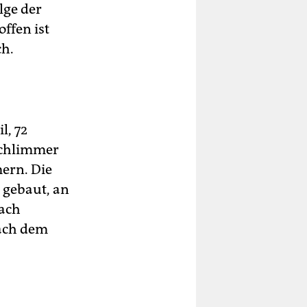
lge der
ffen ist
ch.
l, 72
schlimmer
ern. Die
 gebaut, an
nach
nach dem