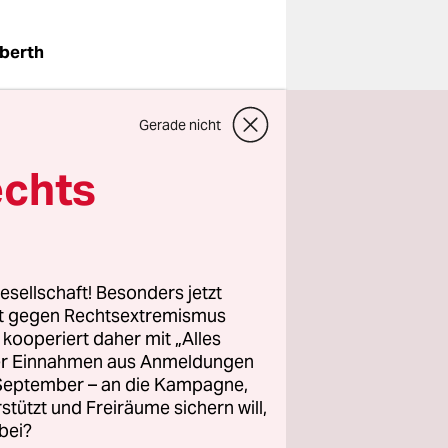
lberth
Gerade nicht
n Süden
eiter die
echts
te bergen
lich der
lfte der
esellschaft! Besonders jetzt
rt gegen Rechtsextremismus
 insgesamt
z kooperiert daher mit „Alles
ller Einnahmen aus Anmeldungen
r.
. September – an die Kampagne,
nur
rstützt und Freiräume sichern will,
bei?