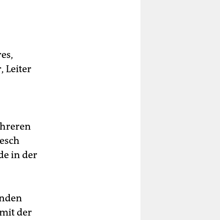
es,
 Leiter
ehreren
kesch
de in der
enden
mit der