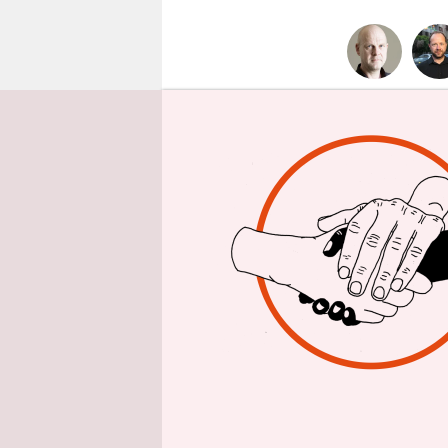
epaper login
Die Folgen
Marokkos e
Rettungskr
sie. Am stä
Touristenm
Toten gefu
Am Sonntag
2.122 Toten
Unterdesse
schleppend