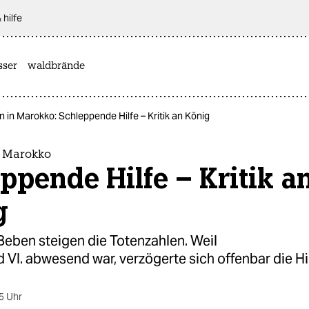
 hilfe
sser
waldbrände
 in Marokko: Schleppende Hilfe – Kritik an König
n Marokko
ppende Hilfe – Kritik a
g
eben steigen die Totenzahlen. Weil
I. abwesend war, verzögerte sich offenbar die Hil
5 Uhr