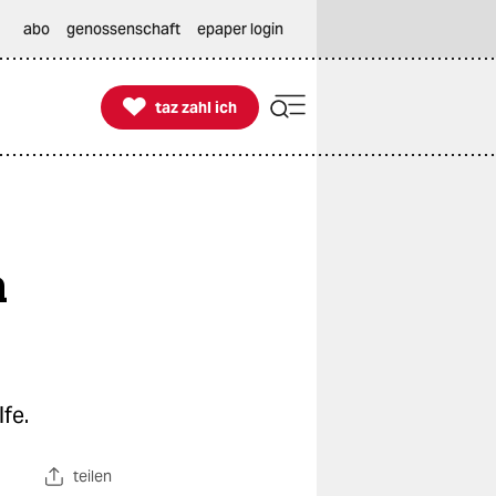
abo
genossenschaft
epaper login

taz zahl ich
taz zahl ich
n
fe.
teilen