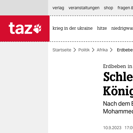
hautnavigation anspringen
hauptinhalt anspringen
footer anspringen
verlag
veranstaltungen
shop
fragen &
krieg in der ukraine
hitze
niedrigwa

taz zahl ich
taz zahl ich
Startseite
Politik
Afrika
Erdbeben
themen
politik
Erdbeben i
Schle
öko
Köni
gesellschaft
Nach dem B
kultur
Mohammed V
sport
10.9.2023
17:0