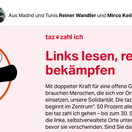
Aus Madrid und Tunis
Reiner Wandler
und
Mirco Kei
taz
zahl ich

 des
Erdbebens, das in der Nacht auf Samstag de
rschütterte
, sind weiterhin nicht abzusehen. Je w
Links lesen, r
äfte vorankommen, desto mehr Tote und Verletz
rksten betroffen ist die Provinz Al-Haouz südwest
bekämpfen
etropole Marrakesch, dort wurde mehr als die Hä
nden.
Mit doppelter Kraft für eine offene G
brauchen Menschen, die sich vor O
 berichtete das Innenministerium in Rabat von
einsetzen, unsere Solidarität. Die ta
beginnt im Zentrum“. 50 Prozent a
 und 2.421 Verletzten, mehr als 1.400 davon schwe
bei taz zahl ich gehen – bis zum 30
n lief die Hilfe aus dem Ausland an – allerdings 
die linke, selbstverwaltete Orte unte
.
bevor sie verschwinden. Sind Sie da