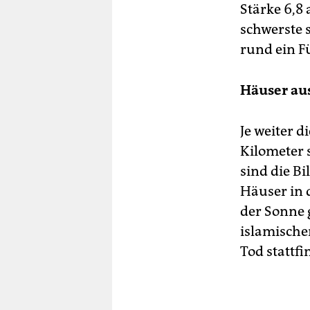
Stärke 6,8 
schwerste s
rund ein Fü
Häuser au
Je weiter 
Kilometer 
sind die B
Häuser in 
der Sonne 
islamische
Tod stattfi