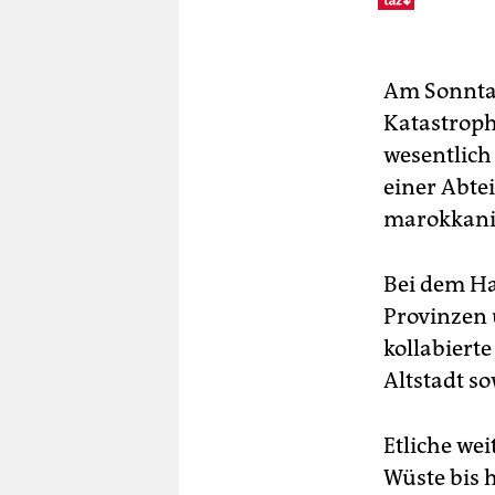
Am Sonnta
Katastroph
wesentlich
einer Abtei
marokkanis
Bei dem Ha
Provinzen 
kollabiert
Altstadt s
Etliche we
Wüste bis 