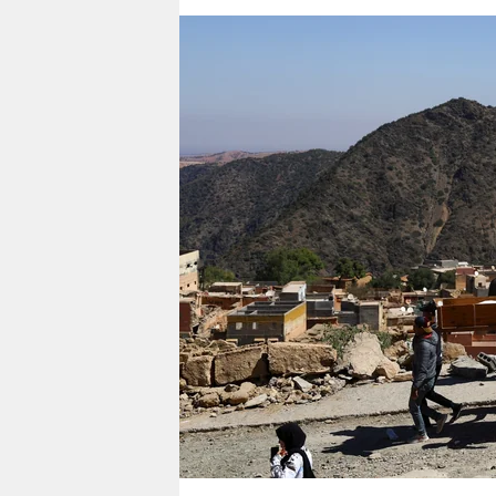
berlin
nord
wahrheit
verlag
verlag
veranstaltungen
shop
fragen & hilfe
unterstützen
abo
genossenschaft