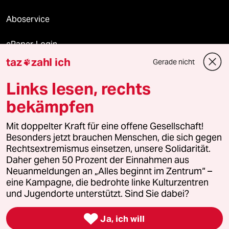
Aboservice
ePaper Login
taz
zahl ich
Gerade nicht

Downloads für Abonnierende
Links lesen, rechts
bekämpfen
© 2026 taz Verlags und Vertriebs GmbH
Mit doppelter Kraft für eine offene Gesellschaft!
Alle Rechte vorbehalten. Bei rechtlichen Fragen oder für Genehmigungen
wenden Sie sich bitte an
lizenzen@taz.de
Besonders jetzt brauchen Menschen, die sich gegen
Rechtsextremismus einsetzen, unsere Solidarität.
Daher gehen 50 Prozent der Einnahmen aus
Feedback
Redaktionsstatut
Kommune-Richtlinien
KI-
Neuanmeldungen an „Alles beginnt im Zentrum“ –
eine Kampagne, die bedrohte linke Kulturzentren
Leitlinie
Informant
Datenschutz
Impressum
AGB
und Jugendorte unterstützt. Sind Sie dabei?
Seitenwende
Einwilligungen widerrufen (Ads)

Ja, ich will