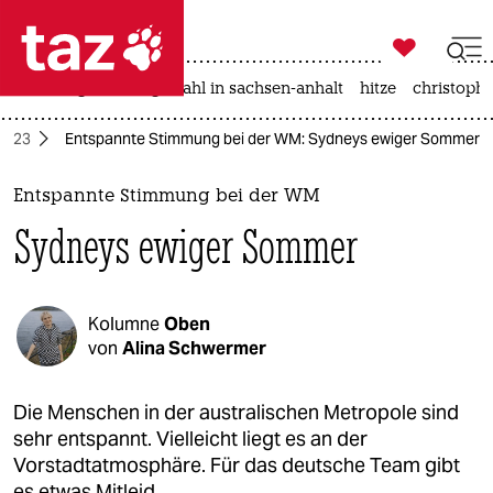

taz zahl ich
iran-krieg
landtagswahl in sachsen-anhalt
hitze
christophe

taz zahl ich
2023
Entspannte Stimmung bei der WM: Sydneys ewiger Sommer
taz zahl ich
themen
Entspannte Stimmung bei der WM
Sydneys ewiger Sommer
politik
öko
Kolumne
Oben
gesellschaft
von
Alina Schwermer
kultur
Die Menschen in der australischen Metropole sind
sehr entspannt. Vielleicht liegt es an der
sport
Vorstadtatmosphäre. Für das deutsche Team gibt
es etwas Mitleid.