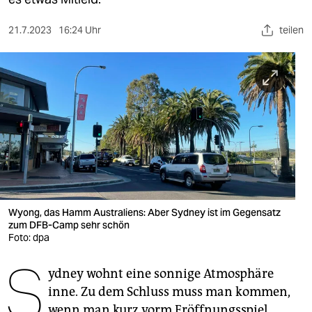
berlin
nord
21.7.2023
16:24 Uhr
teilen
wahrheit
verlag
verlag
veranstaltungen
shop
fragen & hilfe
Wyong, das Hamm Australiens: Aber Sydney ist im Gegensatz
zum DFB-Camp sehr schön
unterstützen
Foto: dpa
S
abo
ydney wohnt eine sonnige Atmosphäre
genossenschaft
inne. Zu dem Schluss muss man kommen,
wenn man kurz vorm Eröffnungsspiel