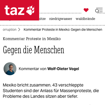

taz zahl ich
krieg in der ukraine
hitze
niedrigwasser
waldbrände

taz zahl ich
Korruption
Kommentar Proteste in Mexiko: Gegen die Menschen
taz zahl ich
Kommentar Proteste in Mexiko
themen
Gegen die Menschen
politik
öko
Kommentar von
Wolf-Dieter Vogel
gesellschaft
kultur
Mexiko bricht zusammen. 43 verschleppte
Studenten sind der Anlass für Massenproteste, die
sport
Probleme des Landes sitzen aber tiefer.