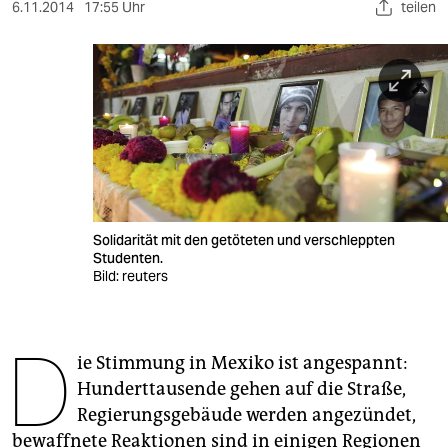
berlin
6.11.2014
17:55 Uhr
teilen
nord
wahrheit
verlag
verlag
veranstaltungen
Solidarität mit den getöteten und verschleppten
shop
Studenten.
Bild: reuters
fragen & hilfe
unterstützen
D
ie Stimmung in Mexiko ist angespannt:
abo
Hunderttausende gehen auf die Straße,
genossenschaft
Regierungsgebäude werden angezündet,
bewaffnete Reaktionen sind in einigen Regionen