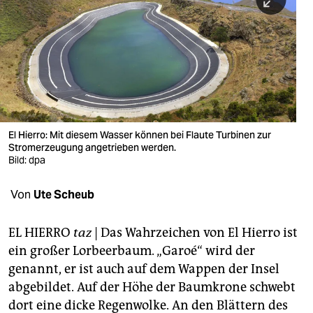
berlin
nord
wahrheit
verlag
verlag
El Hierro: Mit diesem Wasser können bei Flaute Turbinen zur
Stromerzeugung angetrieben werden.
veranstaltungen
Bild: dpa
shop
Von
Ute Scheub
fragen & hilfe
unterstützen
EL HIERRO
taz
| Das Wahrzeichen von El Hierro ist
ein großer Lorbeerbaum. „Garoé“ wird der
abo
genannt, er ist auch auf dem Wappen der Insel
abgebildet. Auf der Höhe der Baumkrone schwebt
genossenschaft
dort eine dicke Regenwolke. An den Blättern des