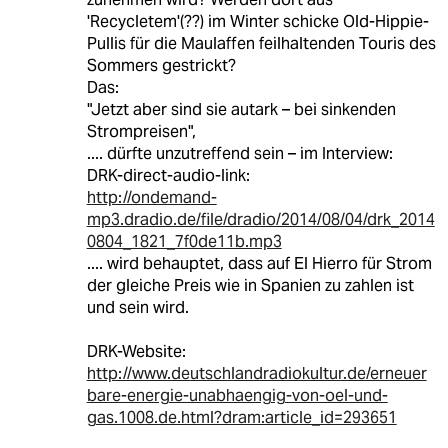
'Recycletem'(??) im Winter schicke Old-Hippie-
Pullis für die Maulaffen feilhaltenden Touris des
Sommers gestrickt?
Das:
"Jetzt aber sind sie autark – bei sinkenden
Strompreisen",
.... dürfte unzutreffend sein – im Interview:
DRK-direct-audio-link:
http://ondemand-
mp3.dradio.de/file/dradio/2014/08/04/drk_2014
0804_1821_7f0de11b.mp3
.... wird behauptet, dass auf El Hierro für Strom
der gleiche Preis wie in Spanien zu zahlen ist
und sein wird.
DRK-Website:
http://www.deutschlandradiokultur.de/erneuer
bare-energie-unabhaengig-von-oel-und-
gas.1008.de.html?dram:article_id=293651