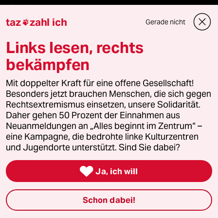
Niedrigwasser
taz
zahl ich
Gerade nicht

Rente
Links lesen, rechts
Landtagswahl in Sachsen-Anhalt
bekämpfen
Hybrider Krieg
Mit doppelter Kraft für eine offene Gesellschaft!
Besonders jetzt brauchen Menschen, die sich gegen
Jemen
Rechtsextremismus einsetzen, unsere Solidarität.
Daher gehen 50 Prozent der Einnahmen aus
Neuanmeldungen an „Alles beginnt im Zentrum“ –
Ceuta
eine Kampagne, die bedrohte linke Kulturzentren
und Jugendorte unterstützt. Sind Sie dabei?
Hitze

Ja, ich will
Verlag
Schon dabei!