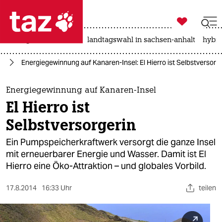

taz zahl ich
niedrigwasser
rente
landtagswahl in sachsen-anhalt
hybri

taz zahl ich
ie
Energiegewinnung auf Kanaren-Insel: El Hierro ist Selbstversorg
taz zahl ich
themen
Energiegewinnung auf Kanaren-Insel
El Hierro ist
politik
Selbstversorgerin
öko
Ein Pumpspeicherkraftwerk versorgt die ganze Insel
mit erneuerbarer Energie und Wasser. Damit ist El
gesellschaft
Hierro eine Öko-Attraktion – und globales Vorbild.
kultur
17.8.2014
16:33 Uhr
teilen
sport