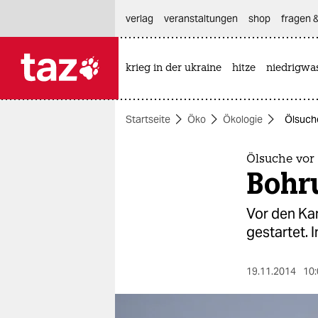
hautnavigation anspringen
hauptinhalt anspringen
footer anspringen
verlag
veranstaltungen
shop
fragen &
krieg in der ukraine
hitze
niedrigwa

taz zahl ich
taz zahl ich
Startseite
Öko
Ökologie
Ölsuch
themen
politik
Ölsuche vor
Bohr
öko
Vor den Ka
gesellschaft
gestartet.
kultur
19.11.2014
10:
sport