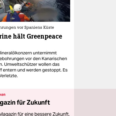
hrungen vor Spaniens Küste
ine hält Greenpeace
Mineralölkonzern unternimmt
ebohrungen vor den Kanarischen
ln. Umweltschützer wollen das
ff entern und werden gestoppt. Es
Verletzte.
ken
gazin für Zukunft
Magazin für eine bessere Zukunft.