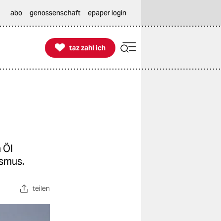
abo
genossenschaft
epaper login

taz zahl ich
taz zahl ich
 Öl
ismus.
teilen