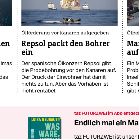
Ölförderung vor Kanaren aufgegeben
Ölbo
den
Repsol packt den Bohrer
Mar
ein
auf
almas
Der spanische Ölkonzern Repsol gibt
Ein 
die Probebohrung vor den Kanaren auf.
Prob
 das
Der Druck der Einwohner hat damit
Inse
nichts zu tun. Aber das Vorhaben ist
Schi
nicht rentabel.
gibt 
taz FUTURZWEI im Abo entdec
Endlich mal ein Ma
taz FUTURZWEI ist unser 