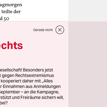
stagmorgen
teilte der
d 50
nach Öl.
Gerade nicht
n bis zu
echts
chützer
flanzenwelt
 der Region
esellschaft! Besonders jetzt
ismus
rt gegen Rechtsextremismus
z kooperiert daher mit „Alles
 die
ller Einnahmen aus Anmeldungen
r
. September – an die Kampagne,
richt die
rstützt und Freiräume sichern will,
v
bei?