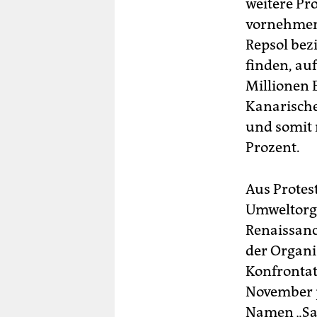
weitere Pr
vornehmen,
Repsol bezi
finden, au
Millionen E
Kanarischen
und somit 
Prozent.
Aus Protes
Umweltorg
Renaissanc
der Organi
Konfrontat
November 
Namen „Sav