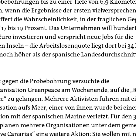
obebohrungen bis zu einer Tiefe von 6,9 Kilomet
 wenn die Ergebnisse der ersten vielversprechen
ffert die Wahrscheinlichkeit, in der fraglichen G
f 17 bis 19 Prozent. Das Unternehmen will hunder
uro investieren und verspricht neue Jobs für die
 Inseln – die Arbeitslosenquote liegt dort bei 34
noch höher als der spanische Landesdurchschnitt
t gegen die Probebohrung versuchte die
anisation Greenpeace am Wochenende, auf die 
e“ zu gelangen. Mehrere Aktivisten fuhren mit e
sation aufs Meer, einer von ihnen wurde bei eine
ion mit der spanischen Marine verletzt. Für den 
planen mehrere Organisationen unter dem gem
e Canarias“ eine weitere Aktion: Sie wollen mit