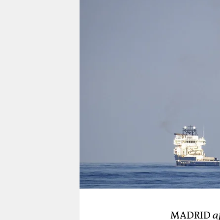
berlin
nord
wahrheit
verlag
verlag
veranstaltungen
shop
fragen & hilfe
unterstützen
abo
genossenschaft
MADRID
a