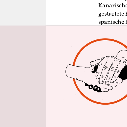
epaper login
Kanarisch
gestartete
spanische 
Kilometer 
Von dem Sch
drei Kilom
Die Bohrun
sehen die 
der Kanari
einen Imag
leben. Die
Bohrpläne 
Zentralreg
Abstimmung