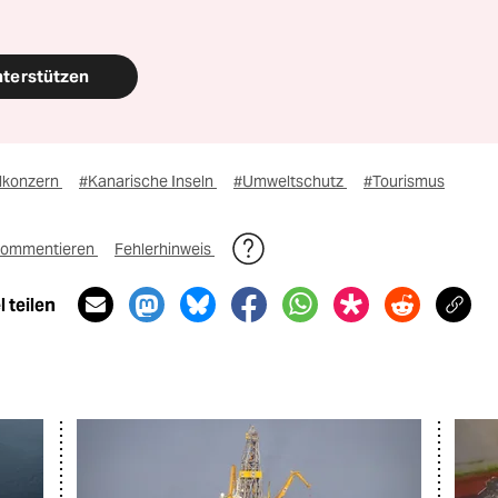
nterstützen
lkonzern
#Kanarische Inseln
#Umweltschutz
#Tourismus
ommentieren
Fehlerhinweis
 teilen