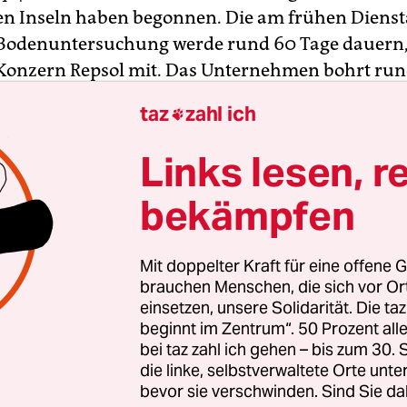
en Inseln haben begonnen. Die am frühen Dien
 Bodenuntersuchung werde rund 60 Tage dauern, 
Konzern Repsol mit. Das Unternehmen bohrt run
vor den Küsten von Lanzarote und Fuerteventura 
taz
zahl ich

iff „Rowan Renaissance“ aus soll in eine Tiefe vo
etern vorgedrungen werden.
Links lesen, r
bekämpfen
g ist in der Region äußerst umstritten. Umwelts
Ölsuche als Bedrohung für die reiche Tier- und P
schen Inseln. Zudem fürchten viele Menschen in
Mit doppelter Kraft für eine offene G
eschaden für die Inseln, die vor allem vom Tour
brauchen Menschen, die sich vor O
einsetzen, unsere Solidarität. Die ta
 Regionalregierung der Kanaren sprach sich gegen
beginnt im Zentrum“. 50 Prozent a
aus und setzt ein Referendum an. Auf Antrag de
bei taz zahl ich gehen – bis zum 30
ierung verbot jedoch das spanische Verfassungsge
die linke, selbstverwaltete Orte unte
. Madrid steht dem Vorhaben von Repsol positi
bevor sie verschwinden. Sind Sie da