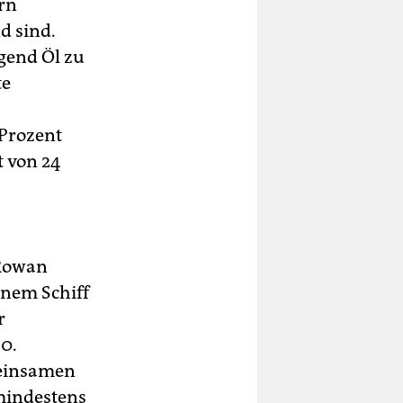
ern
d sind.
egend Öl zu
te
 Prozent
 von 24
„Rowan
inem Schiff
r
30.
einsamen
 mindestens