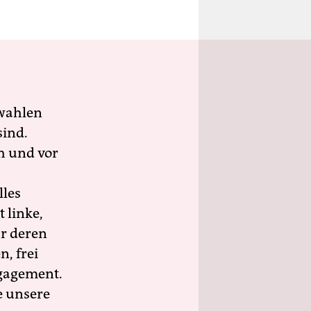
wahlen
sind.
h und vor
lles
 linke,
ür deren
n, frei
ngagement.
e unsere