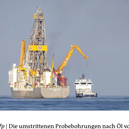
fp
| Die umstrittenen Probebohrungen nach Öl v