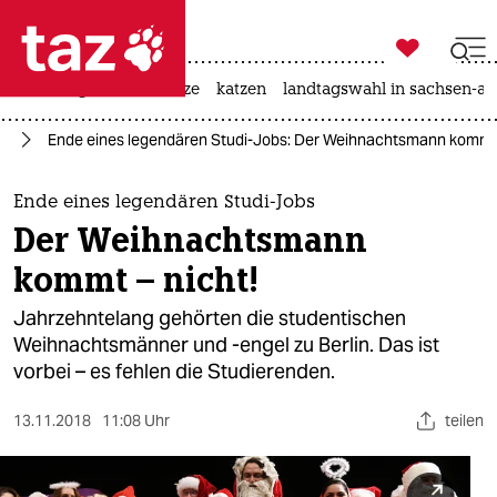

taz zahl ich
iran-krieg
ceuta
hitze
katzen
landtagswahl in sachsen-an

taz zahl ich
in
Ende eines legendären Studi-Jobs: Der Weihnachtsmann kommt 
taz zahl ich
themen
Ende eines legendären Studi-Jobs
Der Weihnachtsmann
politik
kommt – nicht!
öko
Jahrzehntelang gehörten die studentischen
Weihnachtsmänner und -engel zu Berlin. Das ist
gesellschaft
vorbei – es fehlen die Studierenden.
kultur
13.11.2018
11:08 Uhr
teilen
sport