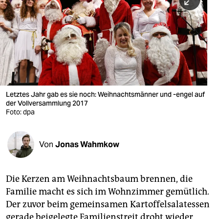
berlin
nord
wahrheit
verlag
verlag
Letztes Jahr gab es sie noch: Weihnachtsmänner und -engel auf
der Vollversammlung 2017
veranstaltungen
Foto: dpa
shop
fragen & hilfe
Von
Jonas Wahmkow
unterstützen
Die Kerzen am Weihnachtsbaum brennen, die
abo
Familie macht es sich im Wohnzimmer gemütlich.
genossenschaft
Der zuvor beim gemeinsamen Kartoffelsalatessen
gerade beigelegte Familienstreit droht wieder