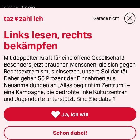
ePaper Login
taz
zahl ich
Gerade nicht

Downloads für Abonnierende
Links lesen, rechts
bekämpfen
© 2026 taz Verlags und Vertriebs GmbH
Mit doppelter Kraft für eine offene Gesellschaft!
Alle Rechte vorbehalten. Bei rechtlichen Fragen oder für Genehmigungen
wenden Sie sich bitte an
lizenzen@taz.de
Besonders jetzt brauchen Menschen, die sich gegen
Rechtsextremismus einsetzen, unsere Solidarität.
Daher gehen 50 Prozent der Einnahmen aus
Feedback
Redaktionsstatut
Kommune-Richtlinien
KI-
Neuanmeldungen an „Alles beginnt im Zentrum“ –
eine Kampagne, die bedrohte linke Kulturzentren
Leitlinie
Informant
Datenschutz
Impressum
AGB
und Jugendorte unterstützt. Sind Sie dabei?
Seitenwende
Einwilligungen widerrufen (Ads)

Ja, ich will
Schon dabei!