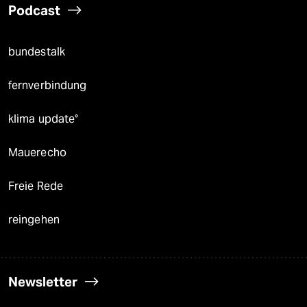
Podcast
bundestalk
fernverbindung
klima update°
Mauerecho
Freie Rede
reingehen
Newsletter