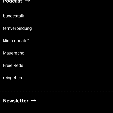
Podcast
bundestalk
fernverbindung
klima update°
Mauerecho
Freie Rede
reingehen
Newsletter