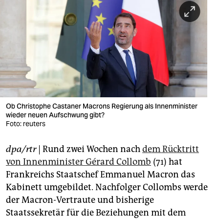
berlin
nord
wahrheit
verlag
verlag
veranstaltungen
Ob Christophe Castaner Macrons Regierung als Innenminister
wieder neuen Aufschwung gibt?
shop
Foto: reuters
fragen & hilfe
dpa/rtr
| Rund zwei Wochen nach
dem Rücktritt
von Innenminister Gérard Collomb
(71) hat
unterstützen
Frankreichs Staatschef Emmanuel Macron das
abo
Kabinett umgebildet. Nachfolger Collombs werde
der Macron-Vertraute und bisherige
genossenschaft
Staatssekretär für die Beziehungen mit dem