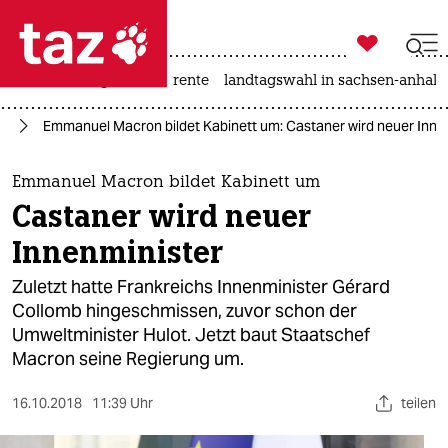

taz zahl ich
hitze
niedrigwasser
rente
landtagswahl in sachsen-anhalt

taz zahl ich
on
Emmanuel Macron bildet Kabinett um: Castaner wird neuer Inne
taz zahl ich
themen
Emmanuel Macron bildet Kabinett um
Castaner wird neuer
politik
Innenminister
öko
Zuletzt hatte Frankreichs Innenminister Gérard
Collomb hingeschmissen, zuvor schon der
gesellschaft
Umweltminister Hulot. Jetzt baut Staatschef
Macron seine Regierung um.
kultur
sport
16.10.2018
11:39 Uhr
teilen