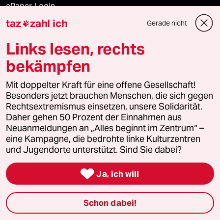
ePaper Login
taz
zahl ich
Gerade nicht

Downloads für Abonnierende
Links lesen, rechts
bekämpfen
© 2026 taz Verlags und Vertriebs GmbH
Mit doppelter Kraft für eine offene Gesellschaft!
Alle Rechte vorbehalten. Bei rechtlichen Fragen oder für Genehmigungen
wenden Sie sich bitte an
lizenzen@taz.de
Besonders jetzt brauchen Menschen, die sich gegen
Rechtsextremismus einsetzen, unsere Solidarität.
Daher gehen 50 Prozent der Einnahmen aus
Feedback
Redaktionsstatut
Kommune-Richtlinien
KI-
Neuanmeldungen an „Alles beginnt im Zentrum“ –
eine Kampagne, die bedrohte linke Kulturzentren
Leitlinie
Informant
Datenschutz
Impressum
AGB
und Jugendorte unterstützt. Sind Sie dabei?
Seitenwende
Einwilligungen widerrufen (Ads)

Ja, ich will
Schon dabei!