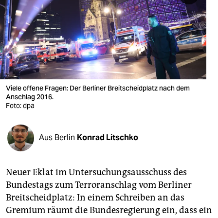
berlin
nord
wahrheit
verlag
verlag
Viele offene Fragen: Der Berliner Breitscheidplatz nach dem
Anschlag 2016.
veranstaltungen
Foto: dpa
shop
Aus Berlin
Konrad Litschko
fragen & hilfe
unterstützen
Neuer Eklat im Untersuchungsausschuss des
abo
Bundestags zum Terroranschlag vom Berliner
Breitscheidplatz: In einem Schreiben an das
genossenschaft
Gremium räumt die Bundesregierung ein, dass ein