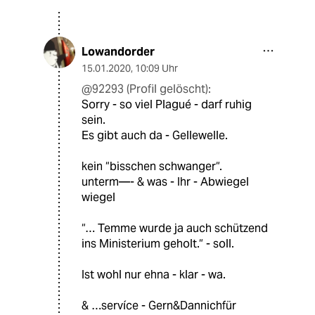
Lowandorder
15.01.2020
,
10:09 Uhr
@92293 (Profil gelöscht):
Sorry - so viel Plagué - darf ruhig
sein.
Es gibt auch da - Gellewelle.
kein “bisschen schwanger“.
unterm—- & was - Ihr - Abwiegel
wiegel
“… Temme wurde ja auch schützend
ins Ministerium geholt.“ - soll.
Ist wohl nur ehna - klar - wa.
& …servíce - Gern&Dannichfür