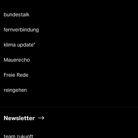
bundestalk
fernverbindung
klima update°
Mauerecho
Freie Rede
reingehen
Newsletter
team zukunft