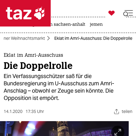

taz zahl ich
rente
landtagswahl in sachsen-anhalt
jemen

taz zahl ich
rliner Weihnachtsmarkt
Eklat im Amri-Ausschuss: Die Doppelrolle
taz zahl ich
themen
Eklat im Amri-Ausschuss
Die Doppelrolle
politik
Ein Verfassungsschützer saß für die
öko
Bundesregierung im U-Ausschuss zum Amri-
Anschlag – obwohl er Zeuge sein könnte. Die
gesellschaft
Opposition ist empört.
kultur
14.1.2020
17:35 Uhr
teilen
sport