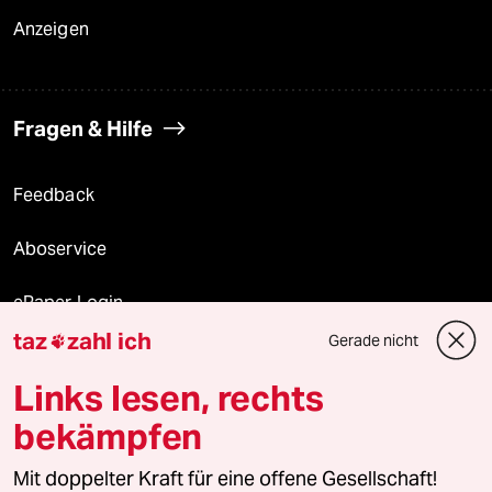
Anzeigen
Fragen & Hilfe
Feedback
Aboservice
ePaper Login
taz
zahl ich
Gerade nicht

Downloads für Abonnierende
Links lesen, rechts
bekämpfen
© 2026 taz Verlags und Vertriebs GmbH
Mit doppelter Kraft für eine offene Gesellschaft!
Alle Rechte vorbehalten. Bei rechtlichen Fragen oder für Genehmigungen