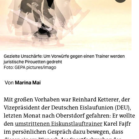
berlin
nord
wahrheit
verlag
verlag
Gezielte Unschärfe: Um Vorwürfe gegen einen Trainer werden
juristische Pirouetten gedreht
veranstaltungen
Foto: GEPA pictures/imago
shop
Von
Marina Mai
fragen & hilfe
Mit großen Vorhaben war Reinhard Ketterer, der
unterstützen
Vizepräsident der Deutschen Eislaufunion (DEU),
letzten Monat nach Oberstdorf gefahren: Er wollte
abo
den
umstrittenen Eiskunstlauftrainer
Karel Fajfr
genossenschaft
im persönlichen Gespräch dazu bewegen, dass