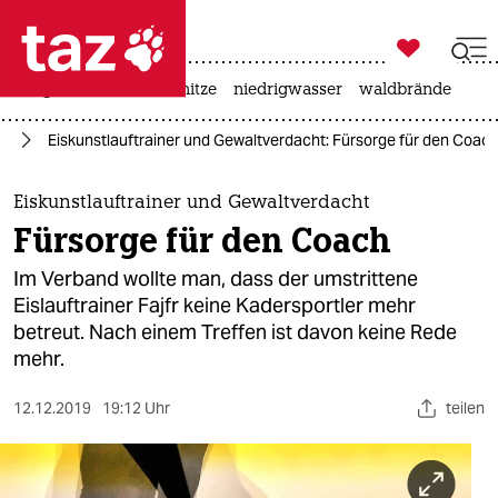

taz zahl ich
krieg in der ukraine
hitze
niedrigwasser
waldbrände

taz zahl ich
rt
Eiskunstlauftrainer und Gewaltverdacht: Fürsorge für den Coac
taz zahl ich
themen
Eiskunstlauftrainer und Gewaltverdacht
Fürsorge für den Coach
politik
Im Verband wollte man, dass der umstrittene
öko
Eislauftrainer Fajfr keine Kadersportler mehr
betreut. Nach einem Treffen ist davon keine Rede
gesellschaft
mehr.
kultur
12.12.2019
19:12 Uhr
teilen
sport