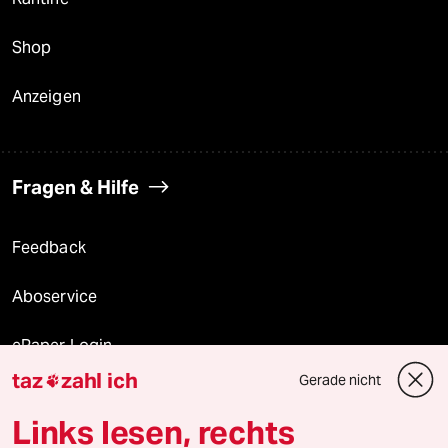
Shop
Anzeigen
Fragen & Hilfe
Feedback
Aboservice
ePaper Login
taz
zahl ich
Gerade nicht

Downloads für Abonnierende
Links lesen, rechts