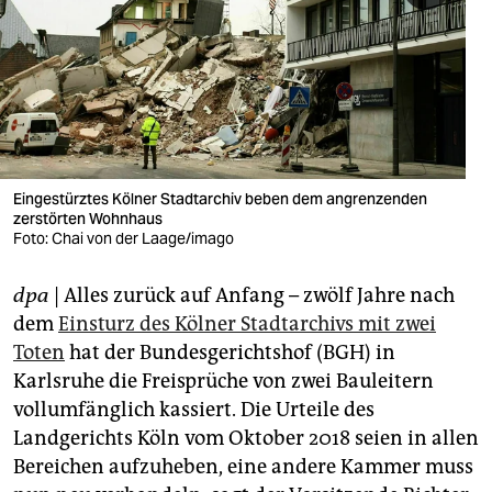
berlin
nord
wahrheit
verlag
verlag
Eingestürztes Kölner Stadtarchiv beben dem angrenzenden
zerstörten Wohnhaus
veranstaltungen
Foto: Chai von der Laage/imago
shop
dpa
| Alles zurück auf Anfang – zwölf Jahre nach
fragen & hilfe
dem
Einsturz des Kölner Stadtarchivs mit zwei
Toten
hat der Bundesgerichtshof (BGH) in
unterstützen
Karlsruhe die Freisprüche von zwei Bauleitern
vollumfänglich kassiert. Die Urteile des
abo
Landgerichts Köln vom Oktober 2018 seien in allen
genossenschaft
Bereichen aufzuheben, eine andere Kammer muss