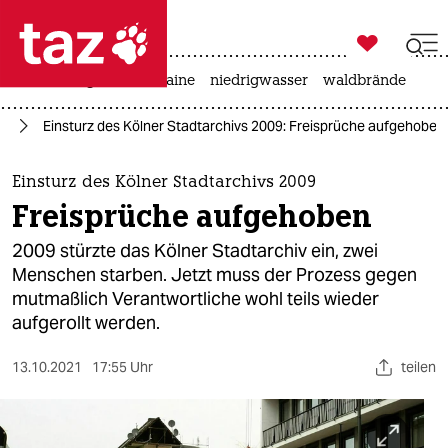

taz zahl ich
hitze
krieg in der ukraine
niedrigwasser
waldbrände

taz zahl ich
ag
Einsturz des Kölner Stadtarchivs 2009: Freisprüche aufgehoben
taz zahl ich
themen
Einsturz des Kölner Stadtarchivs 2009
Freisprüche aufgehoben
politik
2009 stürzte das Kölner Stadtarchiv ein, zwei
öko
Menschen starben. Jetzt muss der Prozess gegen
mutmaßlich Verantwortliche wohl teils wieder
gesellschaft
aufgerollt werden.
kultur
13.10.2021
17:55 Uhr
teilen
sport