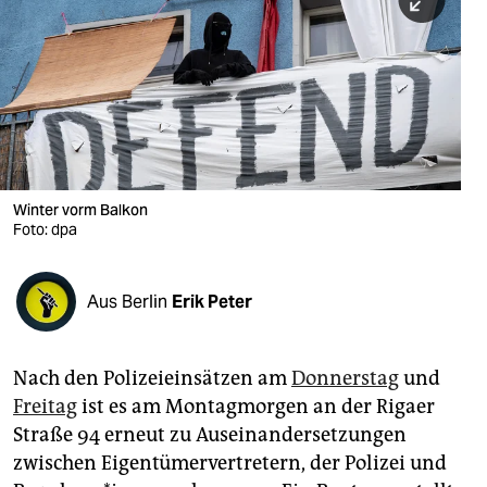
berlin
nord
wahrheit
verlag
verlag
Winter vorm Balkon
Foto: dpa
veranstaltungen
shop
Aus Berlin
Erik Peter
fragen & hilfe
unterstützen
Nach den Polizeieinsätzen am
Donnerstag
und
Freitag
ist es am Montagmorgen an der Rigaer
abo
Straße 94 erneut zu Auseinandersetzungen
genossenschaft
zwischen Eigentümervertretern, der Polizei und