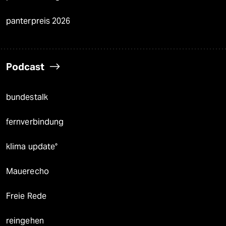
panterpreis 2026
Podcast
bundestalk
fernverbindung
klima update°
Mauerecho
Freie Rede
reingehen