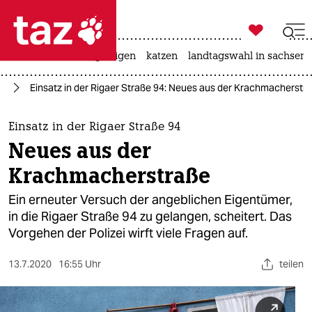

taz zahl ich
ceuta
hitze
bergsteigen
katzen
landtagswahl in sachsen-

taz zahl ich
in
Einsatz in der Rigaer Straße 94: Neues aus der Krachmacherstr
taz zahl ich
themen
Einsatz in der Rigaer Straße 94
Neues aus der
politik
Krachmacherstraße
öko
Ein erneuter Versuch der angeblichen Eigentümer,
in die Rigaer Straße 94 zu gelangen, scheitert. Das
gesellschaft
Vorgehen der Polizei wirft viele Fragen auf.
kultur
13.7.2020
16:55 Uhr
teilen
sport