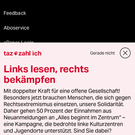
Feedback
Aboservice
ePaper Login
taz
zahl ich
Gerade nicht

Downloads für Abonnierende
Links lesen, rechts
bekämpfen
© 2026 taz Verlags und Vertriebs GmbH
Alle Rechte vorbehalten. Bei rechtlichen Fragen oder für Genehmigungen
Mit doppelter Kraft für eine offene Gesellschaft!
wenden Sie sich bitte an
lizenzen@taz.de
Besonders jetzt brauchen Menschen, die sich gegen
Rechtsextremismus einsetzen, unsere Solidarität.
Daher gehen 50 Prozent der Einnahmen aus
Feedback
Redaktionsstatut
Kommune-Richtlinien
KI-
Neuanmeldungen an „Alles beginnt im Zentrum“ –
eine Kampagne, die bedrohte linke Kulturzentren
Leitlinie
Informant
Datenschutz
Impressum
AGB
und Jugendorte unterstützt. Sind Sie dabei?