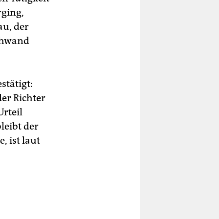
rging,
au, der
schwand
stätigt:
der Richter
rteil
leibt der
, ist laut