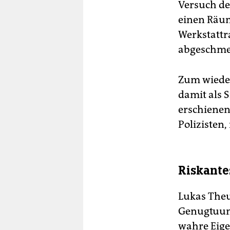
Versuch de
einen Räum
Werkstattr
abgeschmet
Zum wieder
damit als S
erschienen
Polizisten,
Riskante
Lukas Theu
Genugtuung
wahre Eige