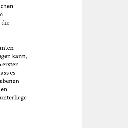
schen
em
 die
anten
egen kann,
 ersten
ass es
gebenen
hen
unterliege