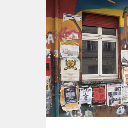
berlin
nord
wahrheit
verlag
verlag
veranstaltungen
shop
fragen & hilfe
unterstützen
abo
genossenschaft