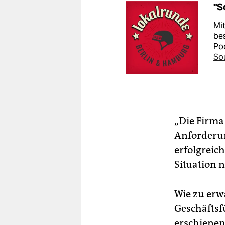
"S
Mit
bes
Po
So
„Die Firma
Anforderun
erfolgreic
Situation n
Wie zu erw
Geschäftsf
erschienen