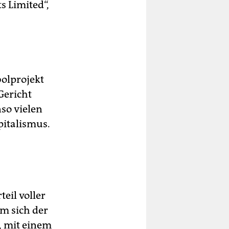
s Limited“,
olprojekt
Gericht
so vielen
apitalismus.
eil voller
m sich der
, mit einem