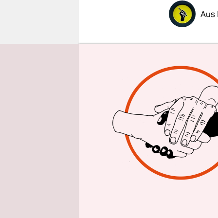
epaper login
Aus 
taz
| Mit e
der junge 
Richters 
Montagmorg
„ordnungsg
„Vollmacht
Selbst für 
die Bewoh
Berliner S
geht es da
zu klagen.