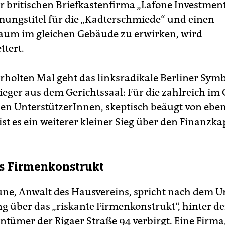
r britischen Briefkastenfirma „Lafone Investment
ungstitel für die „Kadterschmiede“ und einen
aum im gleichen Gebäude zu erwirken, wird
tert.
holten Mal geht das linksradikale Berliner Symb
ieger aus dem Gerichtssaal: Für die zahlreich im 
en UnterstützerInnen, skeptisch beäugt von eben
 ist es ein weiterer kleiner Sieg über den Finanzk
s Firmenkonstrukt
ne, Anwalt des Hausvereins, spricht nach dem Urt
 über das „riskante Firmenkonstrukt“, hinter de
ntümer der Rigaer Straße 94 verbirgt. Eine Firma