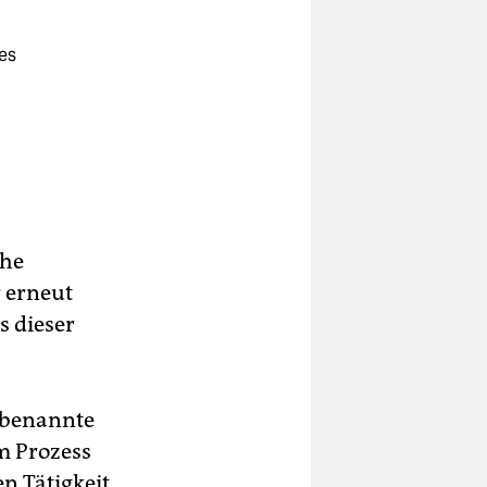
es
ohe
r erneut
s dieser
 benannte
m Prozess
n Tätigkeit