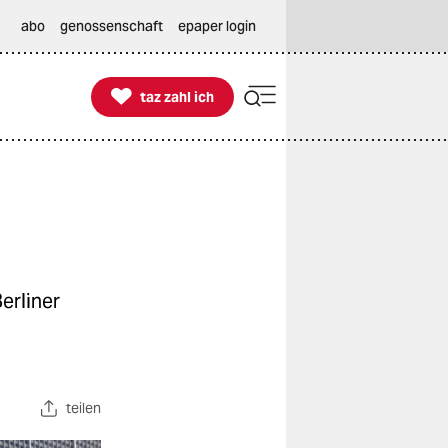
abo
genossenschaft
epaper login

taz zahl ich
taz zahl ich
erliner
teilen