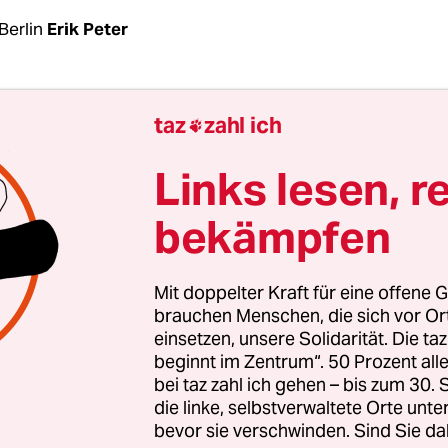
Berlin
Erik Peter
inem kaum zu verhehlenden Lächeln auf den Lipp
taz
zahl ich

Bewohner der Rigaer Straße 94 den Ausführunge
Martin Hülsböhmer. Minutenlang spricht Hülsb
Links lesen, r
en im Saal 100 des Berliner Landgerichts über
bekämpfen
emäße Vertretung“, „notarielle Bescheinigung“
en“.
Mit doppelter Kraft für eine offene G
juristische Laien wird deutlich: Hier geht es nich
brauchen Menschen, die sich vor O
einsetzen, unsere Solidarität. Die ta
nerInnen die Autonomenkneipe „Kadterschmiede
beginnt im Zentrum“. 50 Prozent a
tadtteil Friedrichshain rechtmäßig nutzen oder ni
bei taz zahl ich gehen – bis zum 30
rum, ob die Seite des Hauseigentümers überhaupt 
die linke, selbstverwaltete Orte unte
bevor sie verschwinden. Sind Sie da