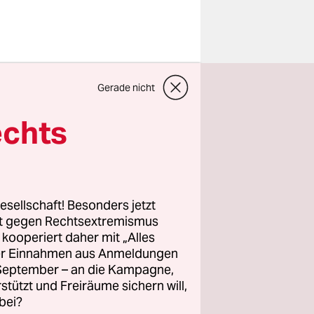
en folgt
Gerade nicht
n des
öhmer am
echts
 und
esellschaft! Besonders jetzt
t darum, ob
rt gegen Rechtsextremismus
z kooperiert daher mit „Alles
“ in
ller Einnahmen aus Anmeldungen
cht. Hier
. September – an die Kampagne,
befugt ist,
rstützt und Freiräume sichern will,
bei?