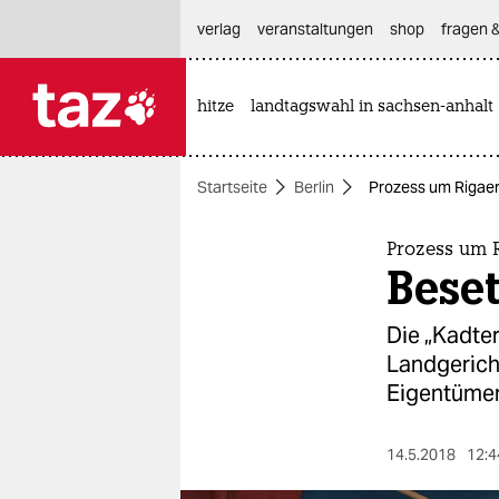
hautnavigation anspringen
hauptinhalt anspringen
footer anspringen
verlag
veranstaltungen
shop
fragen &
hitze
landtagswahl in sachsen-anhalt

taz zahl ich
taz zahl ich
Startseite
Berlin
Prozess um Rigaer 
themen
politik
Prozess um R
Beset
öko
Die „Kadter
gesellschaft
Landgericht
Eigentümer 
kultur
sport
14.5.2018
12:4