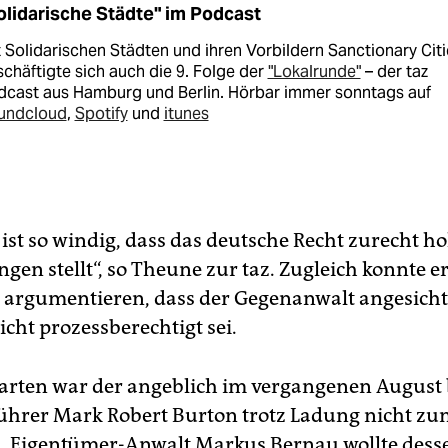
olidarische Städte" im Podcast
 Solidarischen Städten und ihren Vorbildern Sanctionary Citi
chäftigte sich auch die 9. Folge der
"Lokalrunde"
– der taz
dcast aus Hamburg und Berlin. Hörbar immer sonntags auf
undcloud
,
Spotify
und
itunes
 ist so windig, dass das deutsche Recht zurecht h
gen stellt“, so Theune zur taz. Zugleich konnte e
h argumentieren, dass der Gegenanwalt angesicht
icht prozessberechtigt sei.
arten war der angeblich im vergangenen August
ührer Mark Robert Burton trotz Ladung nicht zu
. Eigentümer-Anwalt Markus Bernau wollte desse