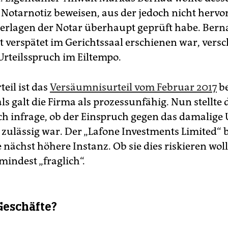
 Notarnotiz beweisen, aus der jedoch nicht hervo
erlagen der Notar überhaupt geprüft habe. Bern
cht verspätet im Gerichtssaal erschienen war, ver
rteilsspruch im Eiltempo.
eil ist das
Versäumnisurteil vom Februar 2017
be
 galt die Firma als prozessunfähig. Nun stellte 
ch infrage, ob der Einspruch gegen das damalige U
zulässig war. Der „Lafone Investments Limited“ b
 nächst höhere Instanz. Ob sie dies riskieren wolle
indest „fraglich“.
Geschäfte?