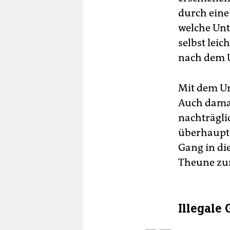
durch eine
welche Unt
selbst lei
nach dem U
Mit dem Urt
Auch damals
nachträgli
überhaupt 
Gang in die
Theune zum
Illegale 