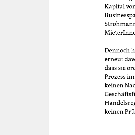
Kapital vo
Businesspa
Strohmann-
MieterInne
Dennoch ha
erneut dav
dass sie o
Prozess im
keinen Nac
Geschäftsfü
Handelsreg
keinen Pr