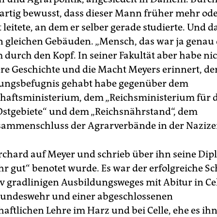
gartig bewusst, dass dieser Mann früher mehr od
t leitete, an dem er selber gerade studierte. Und d
n gleichen Gebäuden. „Mensch, das war ja genau 
 durch den Kopf. In seiner Fakultät aber habe ni
ere Geschichte und die Macht Meyers erinnert, d
sungsbefugnis gehabt habe gegenüber dem
haftsministerium, dem „Reichsministerium für d
Ostgebiete“ und dem „Reichsnährstand“, dem
mmenschluss der Agrarverbände in der Nazizei
chard auf Meyer und schrieb über ihn seine Dip
ehr gut“ benotet wurde. Es war der erfolgreiche S
iv gradlinigen Ausbildungsweges mit Abitur in Cel
undeswehr und einer abgeschlossenen
haftlichen Lehre im Harz und bei Celle, ehe es i