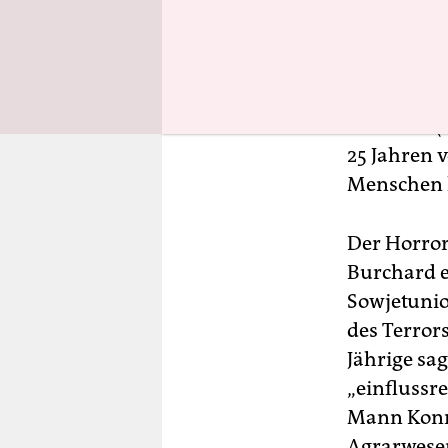
einflussre
Burchard s
sah die ‚R
Zivilisten
25 Jahren 
Menschen l
Der Horror
Burchard er
Sowjetunio
des Terrors
Jährige sag
„einflussre
Mann Konra
Agrarwesen