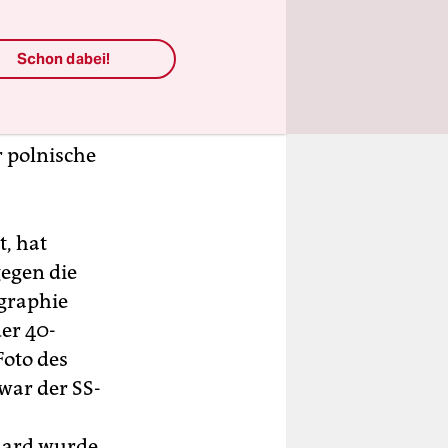
Schon dabei!
05. 1942
illionen
edler nach
r polnische
t, hat
gegen die
ographie
der 40-
Foto des
 war der SS-
hard wurde