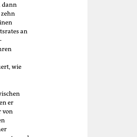
, dann
r zehn
einen
tsrates an
-
ihren
ert, wie
wischen
en er
r von
en
ner