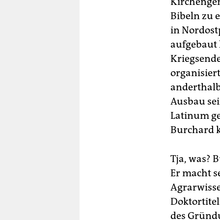
Kirchengem
Bibeln zu e
in Nordost
aufgebaut 
Kriegsende
organisiert
anderthalb
Ausbau sei
Latinum gef
Burchard k
Tja, was? 
Er macht s
Agrarwisse
Doktortite
des Gründu