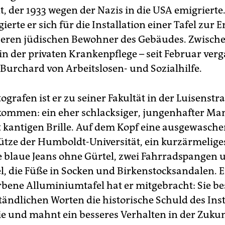
t, der 1933 wegen der Nazis in die USA emigrierte
erte er sich für die Installation einer Tafel zur
heren jüdischen Bewohner des Gebäudes. Zwische
r in der privaten Krankenpflege – seit Februar ve
 Burchard von Arbeitslosen- und Sozialhilfe.
ografen ist er zu seiner Fakultät in der Luisenstr
kommen: ein eher schlacksiger, jungenhafter Ma
ht kantigen Brille. Auf dem Kopf eine ausgewasch
tze der Humboldt-Universität, ein kurzärmeliges
 blaue Jeans ohne Gürtel, zwei Fahrradspangen 
, die Füße in Socken und Birkenstocksandalen. E
bene Alluminiumtafel hat er mitgebracht: Sie be
ändlichen Worten die historische Schuld des Inst
ie und mahnt ein besseres Verhalten in der Zukun