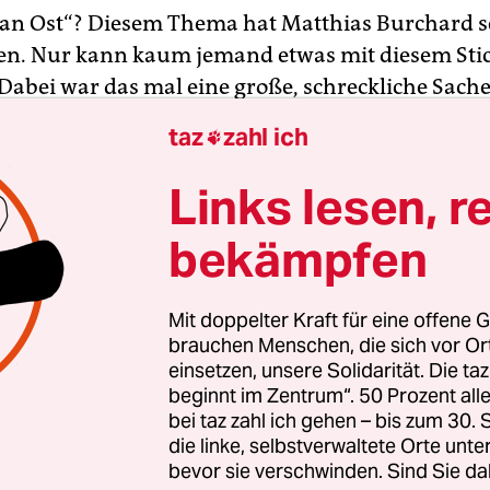
an Ost“? Diesem Thema hat Matthias Burchard s
en. Nur kann kaum jemand etwas mit diesem Sti
Dabei war das mal eine große, schreckliche Sache
e Raum- und Siedlungsplanung der Berliner Uni
taz
zahl ich

Generalplan Ost‘) sah Völkermord für mindestens
rassisch unerwünschte Zivilisten vor (Abschiebun
Links lesen, r
n, Zwangsarbeit)“, steht auf Burchards Plakat.
bekämpfen
ht es dabei um Wissenschaftler, die einen
gskrieg, einen Völkermord vorbereiteten. In
Mit doppelter Kraft für eine offene G
enschaftlichen Expertisen lieferten sie den Naz
brauchen Menschen, die sich vor O
einsetzen, unsere Solidarität. Die ta
 einen Plan, wie die eroberten Gebiete in einem
beginnt im Zentrum“. 50 Prozent a
hen Reich bis zum Ural genutzt werden sollten. 
bei taz zahl ich gehen – bis zum 30
as Institut für Agrarwesen und Agrarpolitik der B
die linke, selbstverwaltete Orte unte
 eine Fassung dieses „Generalplans Ost“ heraus, 
bevor sie verschwinden. Sind Sie da