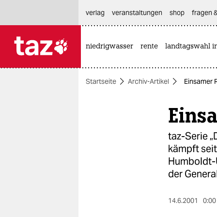
hautnavigation anspringen
hauptinhalt anspringen
footer anspringen
verlag
veranstaltungen
shop
fragen &
niedrigwasser
rente
landtagswahl i

taz zahl ich
taz zahl ich
Startseite
Archiv-Artikel
Einsamer 
themen
Eins
politik
öko
taz-Serie „
kämpft seit
gesellschaft
Humboldt-Un
der Genera
kultur
sport
14.6.2001
0:00