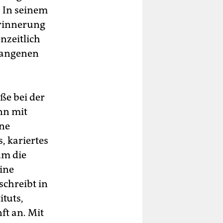
. In seinem
 Erinnerung
nzeitlich
rgangenen
aße bei der
nn mit
ene
, kariertes
um die
ine
schreibt in
ituts,
ft an. Mit