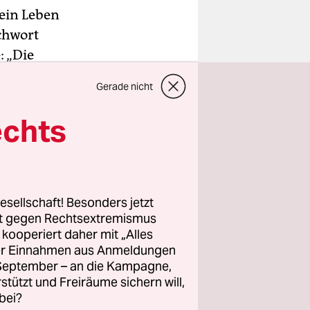
ein Leben
chwort
: „Die
versität
Gerade nicht
 25
g in
echts
esellschaft! Besonders jetzt
is während
rt gegen Rechtsextremismus
z kooperiert daher mit „Alles
ller Einnahmen aus Anmeldungen
Am 28. Mai
. September – an die Kampagne,
erliner
rstützt und Freiräume sichern will,
der so
bei?