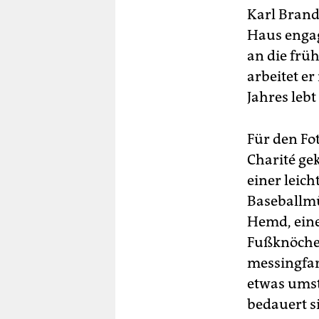
Karl Brand
Haus engagi
an die frü
arbeitet e
Jahres lebt
Für den Fot
Charité ge
einer leic
Baseballmü
Hemd, eine
Fußknöchel
messingfar
etwas umst
bedauert s