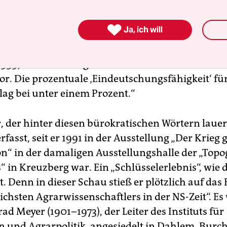
ich wie mörderisch war.

Ja, ich will
chreibt in einem Flugblatt: „Die Fassung vom 28. 
eduzierung‘ der Bevölkerung Leningrads von 3,2 M
 (1939) auf 200.000 germanische städtische Neusi
vor. Die prozentuale ‚Eindeutschungsfähigkeit‘ fü
ag bei unter einem Prozent.“
, der hinter diesen bürokratischen Wörtern lauer
fasst, seit er 1991 in der Ausstellung „Der Krieg 
n“ in der damaligen Ausstellungshalle der „Top
“ in Kreuzberg war. Ein „Schlüsselerlebnis“, wie 
t. Denn in dieser Schau stieß er plötzlich auf das 
ichsten Agrarwissenschaftlers in der NS-Zeit“. Es
d Meyer (1901–1973), der Leiter des Instituts für
 und Agrarpolitik, angesiedelt in Dahlem. Burc