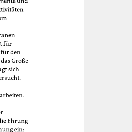
amente und
tivitäten
rum
eranen
t für
 für den
 das Große
agt sich
ersucht.
arbeiten.
er
 die Ehrung
hung ein: