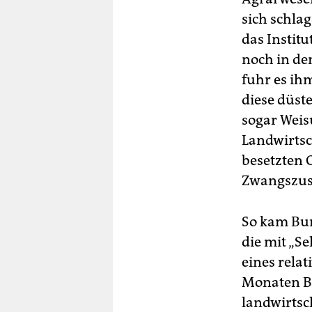
sich schla
das Institu
noch in de
fuhr es ihm
diese düst
sogar Wei
Landwirtsc
besetzten 
Zwangszusa
So kam Bur
die mit „S
eines relat
Monaten B
landwirtsc