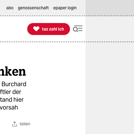
abo
genossenschaft
epaper login

taz zahl ich
taz zahl ich
enken
as Burchard
tler der
tand hier
 vorsah
teilen