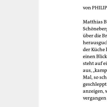
berlin
von
PHILI
nord
wahrheit
Matthias B
Schöneberg
verlag
über die B
verlag
herausguck
der Küche 
veranstaltungen
einen Blick
shop
steht auf 
aus, „kamp
fragen & hilfe
Mal, so sc
unterstützen
geschleppt
abo
anzeigen, 
vergangen i
genossenschaft