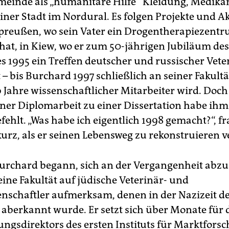
einde als „humanitäre Hilfe“ Kleidung, Medik
iner Stadt im Nordural. Es folgen Projekte und Ak
preußen, wo sein Vater ein Drogentherapiezent
hat, in Kiew, wo er zum 50-jährigen Jubiläum des
s 1995 ein Treffen deutscher und russischer Vet
 – bis Burchard 1997 schließlich an seiner Fakultä
 Jahre wissenschaftlicher Mitarbeiter wird. Doch
ner Diplomarbeit zu einer Dissertation habe ihm
ehlt. „Was habe ich eigentlich 1998 gemacht?“, fr
urz, als er seinen Lebensweg zu rekonstruieren v
Burchard begann, sich an der Vergangenheit abzu
eine Fakultät auf jüdische Veterinär- und
nschaftler aufmerksam, denen in der Nazizeit d
l aberkannt wurde. Er setzt sich über Monate für
ngsdirektors des ersten Instituts für Marktforsc