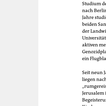
Studium de
nach Berlin
Jahre studi
beiden San
der Landwi
Universität
aktiven me
Genozidpla
ein Flugbla
Seit neun 
liegen nac
„rumgereist
Jerusalem 
Begeisteru