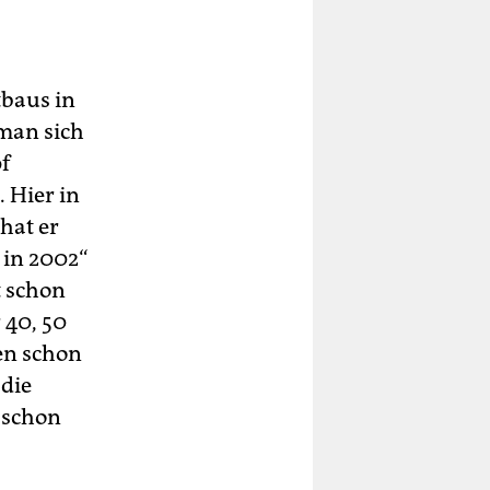
tbaus in
 man sich
f
 Hier in
hat er
‘ in 2002“
t schon
 40, 50
ren schon
 die
 schon