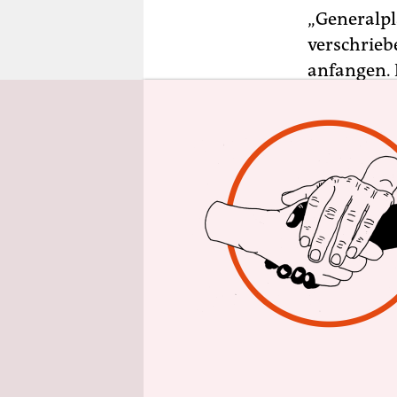
epaper login
„Generalpl
verschrieb
anfangen. 
mehrjährig
1940–44 (‚
Millionen 
Hungerzone
Im Kern ge
Vernichtun
pseudowiss
des Krieges
großdeutsc
1942 gab d
Universität