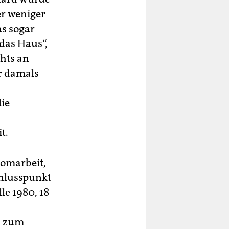
er weniger
as sogar
das Haus“,
chts an
er damals
ie
t.
lomarbeit,
chlusspunkt
le 1980, 18
hn zum