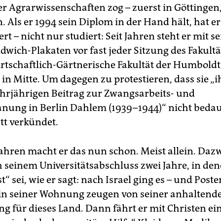
r Agrarwissenschaften zog – zuerst in Göttingen
. Als er 1994 sein Diplom in der Hand hält, hat e
ert – nicht nur studiert: Seit Jahren steht er mit s
dwich-Plakaten vor fast jeder Sitzung des Fakultä
rtschaftlich-Gärtnerische Fakultät der Humboldt
 in Mitte. Um dagegen zu protestieren, dass sie „
hrjährigen Beitrag zur Zwangsarbeits- und
nung in Berlin Dahlem (1939–1944)“ nicht bedau
tt verkündet.
Jahren macht er das nun schon. Meist allein. Daz
h seinem Universitätsabschluss zwei Jahre, in den
“ sei, wie er sagt: nach Israel ging es – und Poste
in seiner Wohnung zeugen von seiner anhaltend
ng für dieses Land. Dann fährt er mit Christen ei