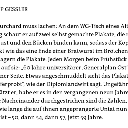
PP GESSLER
urchard muss lachen: An dem WG-Tisch eines Al
 schaut er auf zwei selbst gemachte Plakate, die
rust und den Rücken binden kann, sodass der Kop
t wie das eine Ende einer Bratwurst im Brötchen.
lagern die Plakate. Jeden Morgen beim Frühstück 
 auf sie: „60 Jahre universitärer ‚Generalplan Ost
einer Seite. Etwas angeschmuddelt sieht das Plaka
ferprobt“, wie der Diplomlandwirt sagt. Ungefähr
hätzt er, habe er es in den vergangenen neun Jah
: Nacheinander durchgestrichen sind die Zahlen,
wie lange die auf ihnen angeprangerte Untat nun
st – 50, dann 54, dann 57, jetzt 59 Jahre.