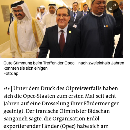
berlin
nord
wahrheit
verlag
verlag
veranstaltungen
Gute Stimmung beim Treffen der Opec – nach zweieinhalb Jahren
konnten sie sich einigen
Foto: ap
shop
fragen & hilfe
rtr
| Unter dem Druck des Ölpreisverfalls haben
sich die Opec-Staaten zum ersten Mal seit acht
unterstützen
Jahren auf eine Drosselung ihrer Fördermengen
abo
geeinigt. Der iranische Ölminister Bidschan
Sanganeh sagte, die Organisation Erdöl
genossenschaft
exportierender Länder (Opec) habe sich am