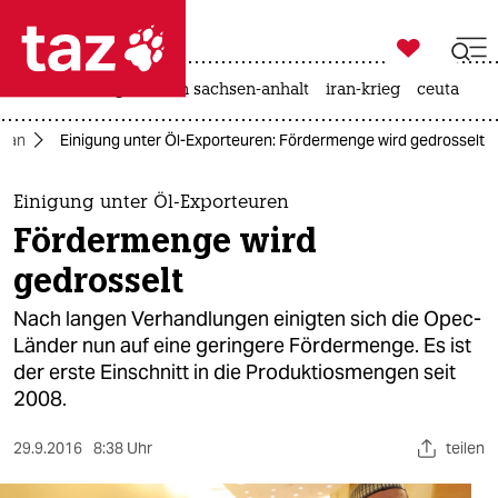

taz zahl ich
hitze
landtagswahl in sachsen-anhalt
iran-krieg
ceuta

taz zahl ich
Iran
Einigung unter Öl-Exporteuren: Fördermenge wird gedrosselt
taz zahl ich
themen
Einigung unter Öl-Exporteuren
Fördermenge wird
politik
gedrosselt
öko
Nach langen Verhandlungen einigten sich die Opec-
Länder nun auf eine geringere Fördermenge. Es ist
gesellschaft
der erste Einschnitt in die Produktiosmengen seit
2008.
kultur
sport
29.9.2016
8:38 Uhr
teilen