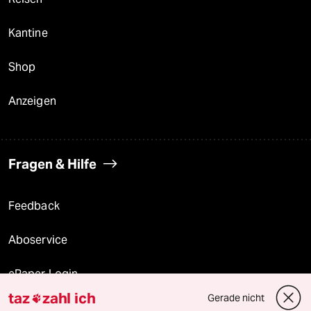
Kantine
Shop
Anzeigen
Fragen & Hilfe
Feedback
Aboservice
ePaper Login
taz
zahl ich
Gerade nicht

Downloads für Abonnierende