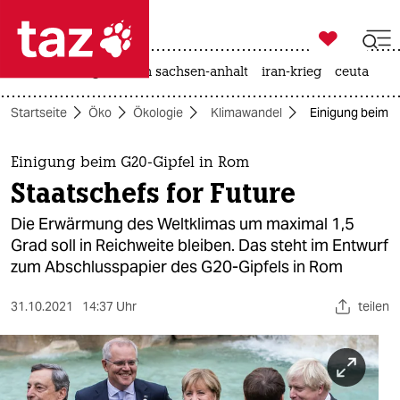

taz zahl ich
hitze
landtagswahl in sachsen-anhalt
iran-krieg
ceuta

taz zahl ich
Startseite
Öko
Ökologie
Klimawandel
Einigung beim G
taz zahl ich
themen
Einigung beim G20-Gipfel in Rom
Staatschefs for Future
politik
Die Erwärmung des Weltklimas um maximal 1,5
öko
Grad soll in Reichweite bleiben. Das steht im Entwurf
zum Abschlusspapier des G20-Gipfels in Rom
gesellschaft
31.10.2021
14:37 Uhr
teilen
kultur
sport