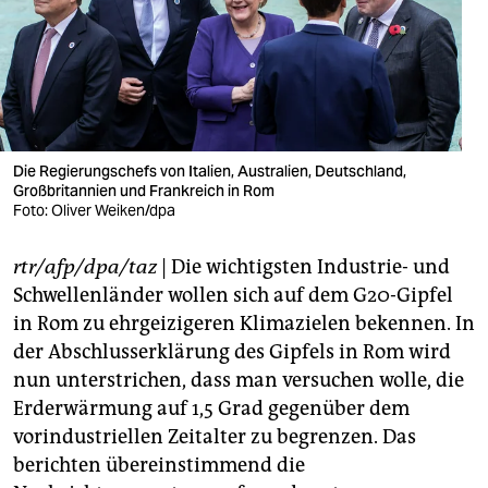
berlin
nord
wahrheit
verlag
Die Regierungschefs von Italien, Australien, Deutschland,
Großbritannien und Frankreich in Rom
verlag
Foto: Oliver Weiken/dpa
veranstaltungen
rtr/afp/dpa/taz
| Die wichtigsten Industrie- und
shop
Schwellenländer wollen sich auf dem G20-Gipfel
fragen & hilfe
in Rom zu ehrgeizigeren Klimazielen bekennen. In
der Abschlusserklärung des Gipfels in Rom wird
unterstützen
nun unterstrichen, dass man versuchen wolle, die
Erderwärmung auf 1,5 Grad gegenüber dem
abo
vorindustriellen Zeitalter zu begrenzen. Das
genossenschaft
berichten übereinstimmend die