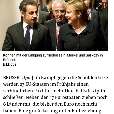
berlin
nord
wahrheit
verlag
verlag
veranstaltungen
Können mit der Einigung zufrieden sein: Merkel und Sarkozy in
Brüssel.
shop
Bild: dpa
fragen & hilfe
BRÜSSEL
dpa
| Im Kampf gegen die Schuldenkrise
werden 23 EU-Staaten im Frühjahr einen
unterstützen
verbindlichen Pakt für mehr Haushaltsdisziplin
abo
schließen. Neben den 17 Eurostaaten ziehen noch
6 Länder mit, die bisher den Euro noch nicht
genossenschaft
haben. Eine große Lösung unter Einbeziehung