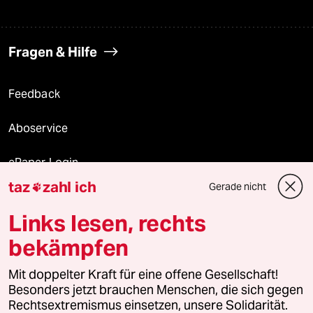
Fragen & Hilfe
Feedback
Aboservice
ePaper Login
taz
zahl ich
Gerade nicht

Downloads für Abonnierende
Links lesen, rechts
bekämpfen
© 2026 taz Verlags und Vertriebs GmbH
Alle Rechte vorbehalten. Bei rechtlichen Fragen oder für Genehmigungen
Mit doppelter Kraft für eine offene Gesellschaft!
wenden Sie sich bitte an
lizenzen@taz.de
Besonders jetzt brauchen Menschen, die sich gegen
Rechtsextremismus einsetzen, unsere Solidarität.