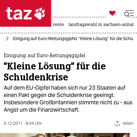

taz zahl ich
hitze
niedrigwasser
rente
landtagswahl in sachsen-anhalt

taz zahl ich
pa
Einigung auf Euro-Rettungsgipfel: "Kleine Lösung" für die Schuld
taz zahl ich
themen
Einigung auf Euro-Rettungsgipfel
"Kleine Lösung" für die
politik
Schuldenkrise
öko
Auf dem EU-Gipfel haben sich nur 23 Staaten auf
einen Pakt gegen die Schuldenkrise geeinigt.
gesellschaft
Insbesondere Großbritannien stimmte nicht zu - aus
Angst um die Finanzwirtschaft.
kultur
sport
9.12.2011
8:44 Uhr
teilen