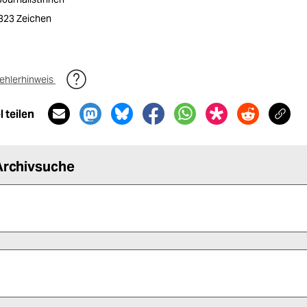
2323 Zeichen
ehlerhinweis
 teilen
Archivsuche
 alle Pflichtfelder (*) aus, um fortfahren zu können.