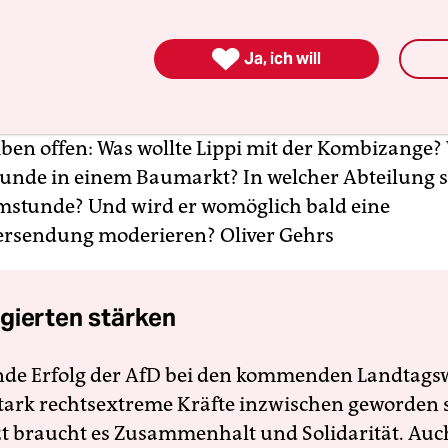
t gibt sich ernstlich zerknirscht: „Es war furchtbar
t bleibt. Es tut mir unglaublich leid. Ich wollte di

Ja, ich will
n, habe sie wohl versehentlich eingesteckt“, sprac
Reporterin und verschwand unerreichbar zu den
c-Open-air auf dem Gendarmenmarkt. Schade, den
iben offen: Was wollte Lippi mit der Kombizange?
nde in einem Baumarkt? In welcher Abteilung st
stunde? Und wird er womöglich bald eine
rsendung moderieren?
Oliver Gehrs
gierten stärken
nde Erfolg der AfD bei den kommenden Landtags
 stark rechtsextreme Kräfte inzwischen geworden 
zt braucht es Zusammenhalt und Solidarität. Auc