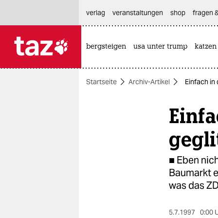
hautnavigation anspringen
hauptinhalt anspringen
footer anspringen
verlag
veranstaltungen
shop
fragen &
bergsteigen
usa unter trump
katzen

taz zahl ich
taz zahl ich
Startseite
Archiv-Artikel
Einfach in 
themen
Einfa
politik
öko
gegli
gesellschaft
■ Eben nich
Baumarkt e
kultur
was das ZD
sport
5.7.1997
0:00 