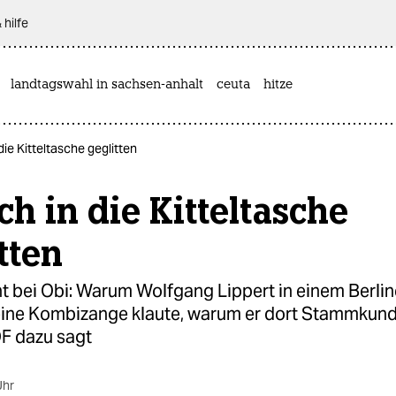
 hilfe
landtagswahl in sachsen-anhalt
ceuta
hitze
die Kitteltasche geglitten
ch in die Kitteltasche
tten
t bei Obi: Warum Wolfgang Lippert in einem Berlin
ine Kombizange klaute, warum er dort Stammkunde
F dazu sagt
Uhr