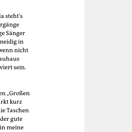
a steht's
ergänge
ge Sänger
eidig in
 wenn nicht
 Bauhaus
iert sein.
den „Großen
rkt kurz
die Taschen
der gute
 in meine