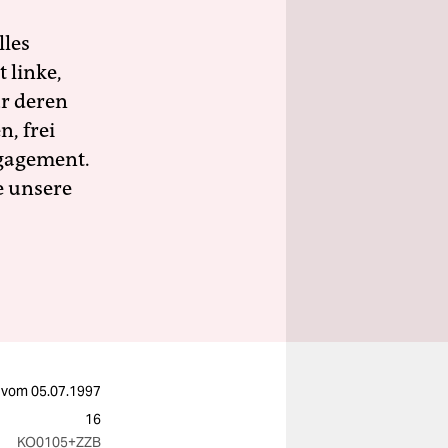
lles
 linke,
ür deren
n, frei
ngagement.
e unsere
vom
05.07.1997
16
KO0105
+ZZB