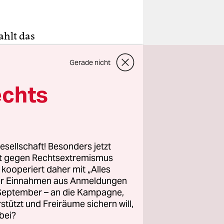
ahlt das
 selber
Gerade nicht
 eine
Stinnes)
echts
 schon mal
man sich
esellschaft! Besonders jetzt
ge stellt,
rt gegen Rechtsextremismus
eht das ZDF
z kooperiert daher mit „Alles
ller Einnahmen aus Anmeldungen
er
. September – an die Kampagne,
rstützt und Freiräume sichern will,
bei?