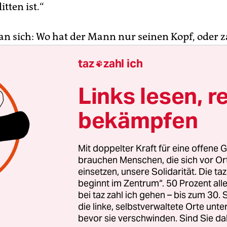
itten ist.“
an sich: Wo hat der Mann nur seinen Kopf, oder z
rweile so schlecht, daß die Moderatoren nicht nur
taz
zahl ich

 müssen, sondern nicht einmal mehr 18 Mark für
 drin sind? Immerhin verzichtet der Baumarkt (
Links lesen, r
trafanzeige, denn „bei Stammkunden drücken wir
“, wie der zuständige Abteilungsleiter vergibt.
bekämpfen
e war Wolfgang Lippert auch mal beim ZDF, wo 
Mit doppelter Kraft für eine offene G
önnerhaft gibt. „Da der Baumarkt keine Strafanzei
brauchen Menschen, die sich vor O
o offensichtlich um einen Bagatellfall handelt, si
einsetzen, unsere Solidarität. Die ta
beginnt im Zentrum“. 50 Prozent a
nd für Konsequenzen“, sagte Pressesprecher Diet
bei taz zahl ich gehen – bis zum 30
u der taz.
die linke, selbstverwaltete Orte unte
bevor sie verschwinden. Sind Sie da