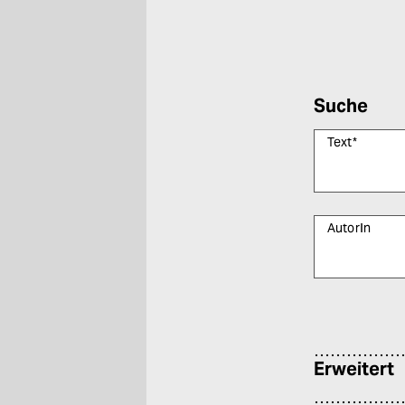
Suche
Text
*
AutorIn
Bitte füllen Sie
Erweitert