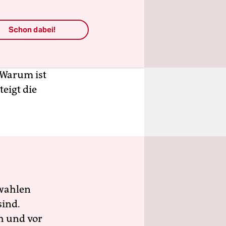
, die
e Zange
Schon dabei!
h er zu
 Proben für
n so viele
 Warum ist
eigt die
wahlen
sind.
h und vor