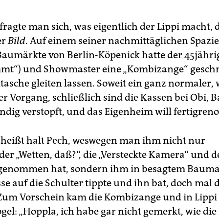
ragte man sich, was eigentlich der Lippi macht, d
er
Bild
. Auf einem seiner nachmittäglichen Spazi
Baumärkte von Berlin-Köpenick hatte der 45jähri
mmt“) und Showmaster eine „Kombizange“ geschm
ltasche gleiten lassen. Soweit ein ganz normaler,
er Vorgang, schließlich sind die Kassen bei Obi,
ndig verstopft, und das Eigenheim will fertigrenov
 heißt halt Pech, weswegen man ihm nicht nur
er „Wetten, daß?“, die „Versteckte Kamera“ und 
ggenommen hat, sondern ihm in besagtem Bauma
se auf die Schulter tippte und ihn bat, doch mal 
 Zum Vorschein kam die Kombizange und in Lippi 
gel: „Hoppla, ich habe gar nicht gemerkt, wie die