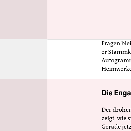
Lippi selbs
Peinlichkei
nicht klaue
einer
Bild
-
ein Classi
Fragen ble
er Stammku
Autogramm
Heimwerke
Die Enga
Der drohe
zeigt, wie
Gerade jet