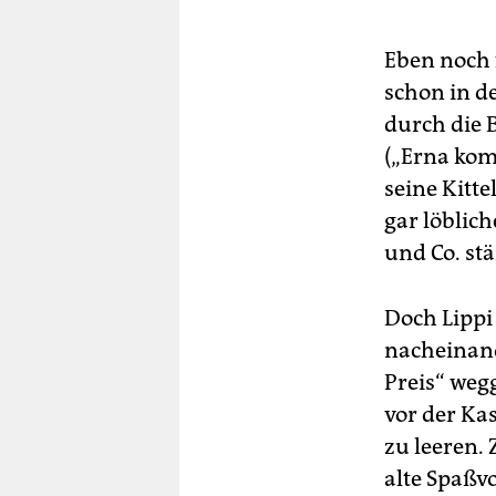
berlin
nord
Eben noch f
schon in d
wahrheit
durch die 
verlag
(„Erna ko
seine Kitte
verlag
gar löblich
veranstaltungen
und Co. stä
shop
Doch Lippi
fragen & hilfe
nacheinand
unterstützen
Preis“ we
vor der Kas
abo
zu leeren.
genossenschaft
alte Spaßvo