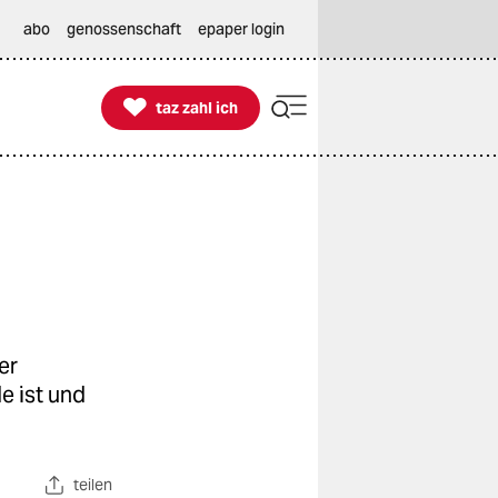
abo
genossenschaft
epaper login

taz zahl ich
taz zahl ich
er
 ist und
teilen