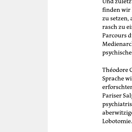
Und zuletz
finden wir
zu setzen,
rasch zu e
Parcours d
Medienarch
psychische
Théodore G
Sprache wi
erforschte
Pariser Sa
psychiatri
aberwitzig
Lobotomie