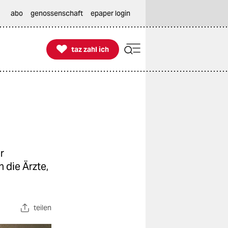
abo
genossenschaft
epaper login

taz zahl ich
taz zahl ich
r
 die Ärzte,
teilen