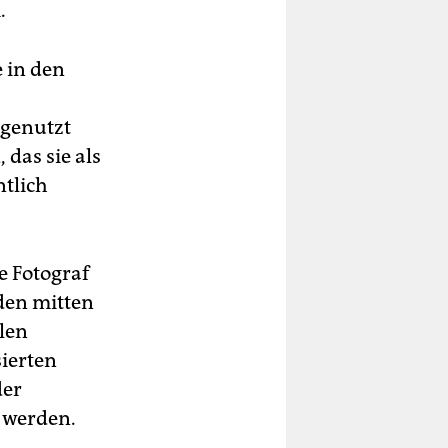
.
e in den
 genutzt
 das sie als
ntlich
e Fotograf
den mitten
llen
sierten
der
n werden.