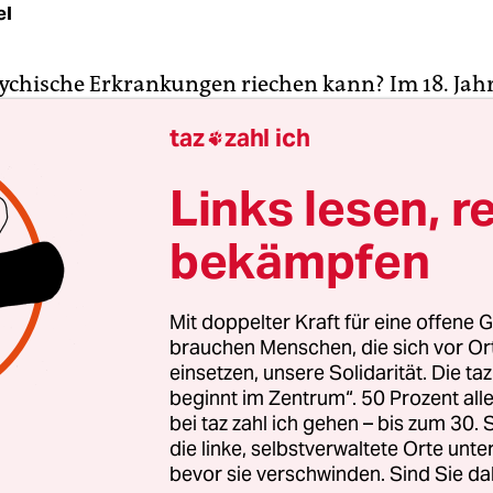
el
chische Erkrankungen riechen kann? Im 18. Ja
 war man sich noch sicher, dass die sogenannten 
taz
zahl ich

e Gerüche ausströmen. Kurz nach 1800 werden d
Instrumente aber schließlich getauscht: Auf die N
Links lesen, r
uf die psychiatrischen Schnüffeleien also der kli
bekämpfen
. Dieser hat nun über Wohl und Wehe des Seelenl
nd soll eine folgenreiche Grenze ziehen zwischen
" und dem "Anormalen".
Mit doppelter Kraft für eine offene G
brauchen Menschen, die sich vor O
nswerten Karriere und nicht zuletzt der bemerk
einsetzen, unsere Solidarität. Die ta
beginnt im Zentrum“. 50 Prozent a
ärztlichen Blicks seit dem Beginn der Moderne w
bei taz zahl ich gehen – bis zum 30
edienwissenschaftlerin Susanne Regener ihre s
die linke, selbstverwaltete Orte unte
e und überaus lesenswerte Studie zu "Menschenb
bevor sie verschwinden. Sind Sie da