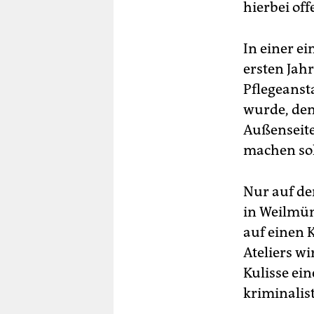
hierbei of
In einer ei
ersten Jah
Pflegeanst
wurde, den 
Außenseite
machen sol
Nur auf de
in Weilmün
auf einen K
Ateliers w
Kulisse ei
kriminalis