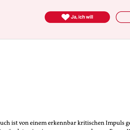
trie des 20. Jahrhunderts".

Ja, ich will
uch ist von einem erkennbar kritischen Impuls g