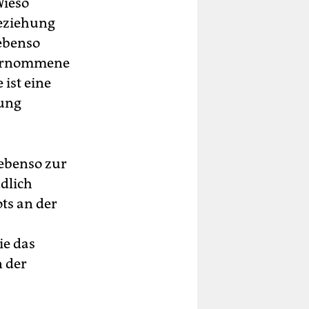
Wieso
Beziehung
 ebenso
nternommene
ist eine
hung
ebenso zur
dlich
ts an der
ie das
n der