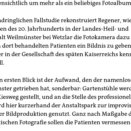
fensichtlich um mehr als ein beliebiges Fotoalbum
ndringlichen Fallstudie rekonstruiert Regener, wi
ren des 20. Jahrhunderts in der Landes-Heil- und
alt Weilmünster bei Wetzlar die Fotokamera dazu
dort behandelten Patienten ein Bildnis zu geben,
r in der Gesellschaft des späten Kaiserreichs ken
l.
n ersten Blick ist der Aufwand, den der namenlos
ster getrieben hat, sonderbar: Gartenstühle wer
iesweg gestellt, und an die Stelle des professione
ird hier kurzerhand der Anstaltspark zur improvi
ner Bildproduktion genutzt. Ganz nach Maßgabe 
tischen Fotografie sollen die Patienten vermesse