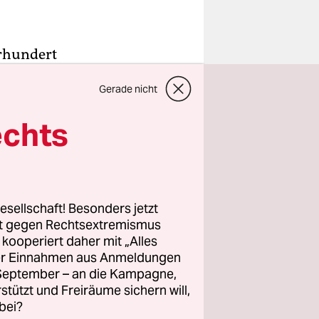
hrhundert
Irren
Gerade nicht
ie
ase folgt
echts
nische Blick
ebens zu
 dem
esellschaft! Besonders jetzt
rt gegen Rechtsextremismus
enswerten
z kooperiert daher mit „Alles
ller Einnahmen aus Anmeldungen
idmet die
. September – an die Kampagne,
oeben
rstützt und Freiräume sichern will,
ildern aus
bei?