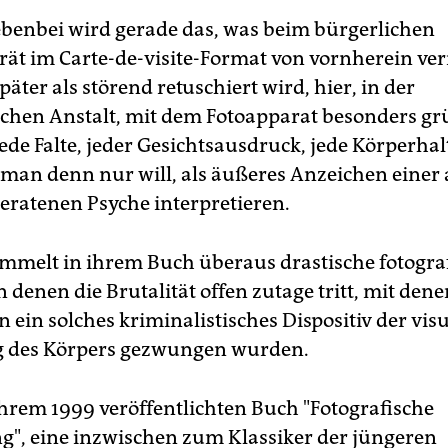
benbei wird gerade das, was beim bürgerlichen
trät im Carte-de-visite-Format von vornherein v
päter als störend retuschiert wird, hier, in der
schen Anstalt, mit dem Fotoapparat besonders gr
Jede Falte, jeder Gesichtsausdruck, jede Körperhal
 man denn nur will, als äußeres Anzeichen einer 
ratenen Psyche interpretieren.
mmelt in ihrem Buch überaus drastische fotogra
in denen die Brutalität offen zutage tritt, mit dene
n ein solches kriminalistisches Dispositiv der vis
 des Körpers gezwungen wurden.
 ihrem 1999 veröffentlichten Buch "Fotografische
", eine inzwischen zum Klassiker der jüngeren