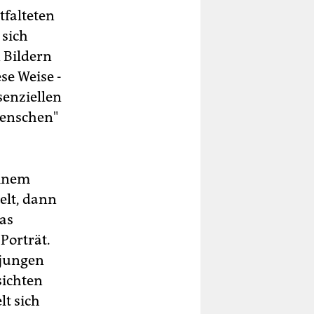
tfalteten
 sich
 Bildern
se Weise -
senziellen
Menschen"
einem
elt, dann
was
Porträt.
 jungen
sichten
lt sich