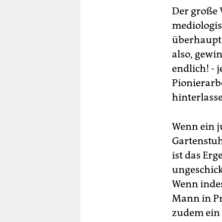
Der große V
mediologis
überhaupt 
also, gewi
endlich! - 
Pionierarb
hinterlasse
Wenn ein j
Gartenstuh
ist das Erg
ungeschick
Wenn indes
Mann in Pr
zudem ein 