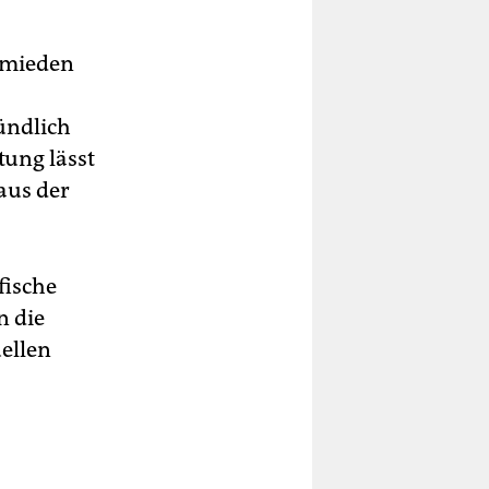
ermieden
ündlich
tung lässt
aus der
fische
n die
uellen