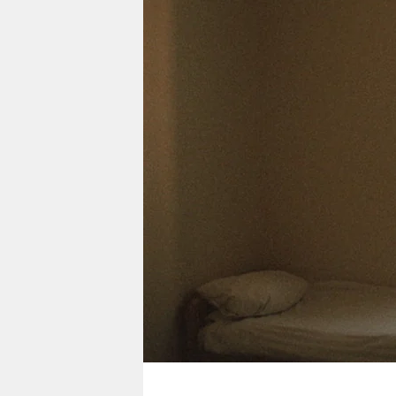
berlin
nord
wahrheit
verlag
verlag
veranstaltungen
shop
fragen & hilfe
unterstützen
abo
genossenschaft