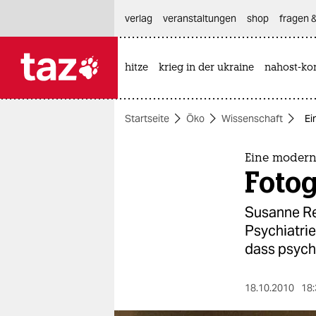
hautnavigation anspringen
hauptinhalt anspringen
footer anspringen
verlag
veranstaltungen
shop
fragen &
hitze
krieg in der ukraine
nahost-kon

taz zahl ich
taz zahl ich
Startseite
Öko
Wissenschaft
Ei
themen
politik
Eine modern
Fotog
öko
Susanne Re
gesellschaft
Psychiatrie
dass psych
kultur
sport
18.10.2010
18: