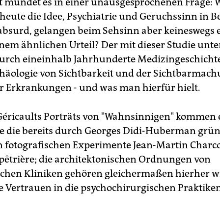
t mündet es in einer unausgesprochenen Frage: 
 heute die Idee, Psychiatrie und Geruchssinn in 
 absurd, gelangen beim Sehsinn aber keineswegs
inem ähnlichen Urteil? Der mit dieser Studie u
urch eineinhalb Jahrhunderte Medizingeschichte 
äologie von Sichtbarkeit und der Sichtbarmac
r Erkrankungen - und was man hierfür hielt.
éricaults Porträts von "Wahnsinnigen" kommen 
e die bereits durch Georges Didi-Huberman grün
n fotografischen Experimente Jean-Martin Charco
lpêtrière; die architektonischen Ordnungen von
schen Kliniken gehören gleichermaßen hierher w
e Vertrauen in die psychochirurgischen Praktike
.