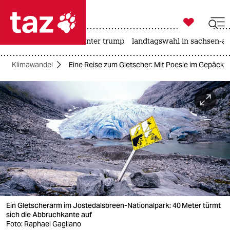

taz zahl ich
nahost-konflikt
usa unter trump
landtagswahl in sachsen-an

taz zahl ich
Klimawandel
Eine Reise zum Gletscher: Mit Poesie im Gepäck
taz zahl ich
themen
politik
öko
gesellschaft
kultur
Ein ­Gletscherarm im Jostedalsbreen-National­park: 40 Meter türmt
sport
sich die Abbruchkante auf
Foto: Raphael Gagliano