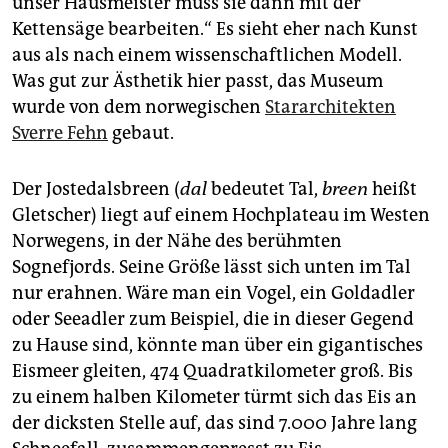
unser Hausmeister muss sie dann mit der
Kettensäge bearbeiten.“ Es sieht eher nach Kunst
aus als nach einem wissenschaftlichen Modell.
Was gut zur Ästhetik hier passt, das Museum
wurde von dem norwegischen
Stararchitekten
Sverre Fehn
gebaut.
Der Jostedalsbreen (
dal
bedeutet Tal,
breen
heißt
Gletscher) liegt auf einem Hochplateau im Westen
Norwegens, in der Nähe des berühmten
Sognefjords. Seine Größe lässt sich unten im Tal
nur erahnen. Wäre man ein Vogel, ein Goldadler
oder Seeadler zum Beispiel, die in dieser Gegend
zu Hause sind, könnte man über ein gigantisches
Eismeer gleiten, 474 Quadratkilometer groß. Bis
zu einem halben Kilometer türmt sich das Eis an
der dicksten Stelle auf, das sind 7.000 Jahre lang