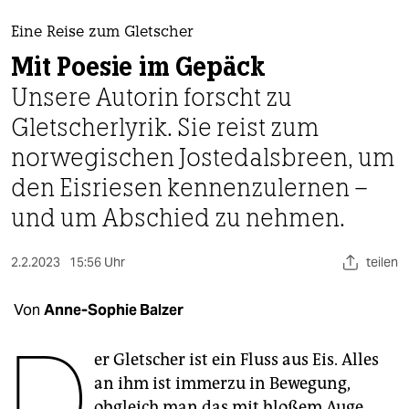
berlin
Eine Reise zum Gletscher
nord
Mit Poesie im Gepäck
wahrheit
Unsere Autorin forscht zu
Gletscherlyrik. Sie reist zum
verlag
norwegischen Jostedalsbreen, um
verlag
den Eisriesen kennenzulernen –
veranstaltungen
und um Abschied zu nehmen.
shop
2.2.2023
15:56 Uhr
teilen
fragen & hilfe
unterstützen
Von
Anne-Sophie Balzer
D
abo
er Gletscher ist ein Fluss aus Eis. Alles
genossenschaft
an ihm ist immerzu in Bewegung,
obgleich man das mit bloßem Auge