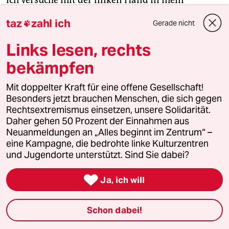
Notizbuch zu schreiben, habe Angst, alles zu
taz
zahl ich
Gerade nicht

vergessen, habe Angst, im Schlaf zu sterben. Kann
das nicht passieren bei Gehirnerschütterungen?
Links lesen, rechts
Rapha zündet seine Pfeife an. Er schlägt vor, den
bekämpfen
Sturz als Initiations­ritus zu ­sehen. Der Berg habe
mich umarmt.
Mit doppelter Kraft für eine offene Gesellschaft!
Besonders jetzt brauchen Menschen, die sich gegen
Gut, dass ich liege, denn mein Körper fühlt sich an
Rechtsextremismus einsetzen, unsere Solidarität.
Daher gehen 50 Prozent der Einnahmen aus
wie Pudding. Auf meinem Oberschenkel wächst
Neuanmeldungen an „Alles beginnt im Zentrum“ –
eine gigantische Blessur. Die Mitte ist leer,
eine Kampagne, die bedrohte linke Kulturzentren
während außen herum versprengte grüne, gelbe,
und Jugendorte unterstützt. Sind Sie dabei?
blaue und violette Muster auftreten. Die
Maserung des Steins hat feine Linien auf der Haut

Ja, ich will
hinterlassen.
Schon dabei!
Mein Kopf will nicht funktionieren. Ich denke an