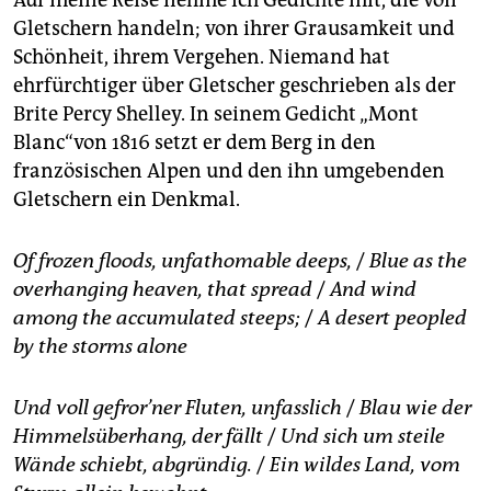
Auf meine Reise nehme ich Gedichte mit, die von
Gletschern handeln; von ihrer Grausamkeit und
Schönheit, ihrem Vergehen. Niemand hat
ehrfürchtiger über Gletscher geschrieben als der
Brite Percy Shelley. In seinem Gedicht „Mont
Blanc“von 1816 setzt er dem Berg in den
französischen Alpen und den ihn umgebenden
Gletschern ein Denkmal.
Of frozen floods, unfathomable deeps,
/
Blue as the
overhanging heaven, that spread
/
And wind
among the accumulated steeps;
/
A desert peopled
by the storms alone
Und voll gefror’ner Fluten, unfasslich
/
Blau wie der
Himmelsüberhang, der fällt
/
Und sich um steile
Wände schiebt, abgründig.
/
Ein wildes Land, vom