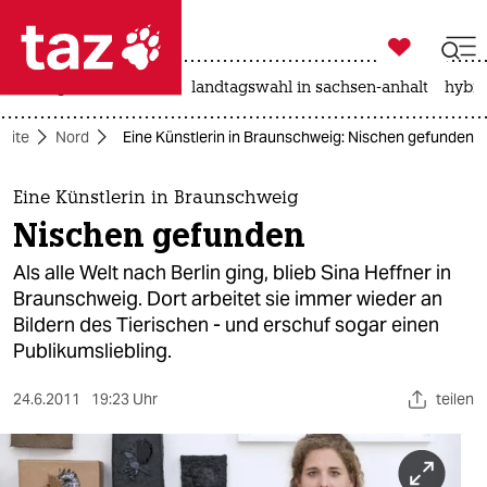

taz zahl ich
niedrigwasser
rente
landtagswahl in sachsen-anhalt
hybri

taz zahl ich
seite
Nord
Eine Künstlerin in Braunschweig: Nischen gefunden
taz zahl ich
themen
Eine Künstlerin in Braunschweig
Nischen gefunden
politik
Als alle Welt nach Berlin ging, blieb Sina Heffner in
öko
Braunschweig. Dort arbeitet sie immer wieder an
Bildern des Tierischen - und erschuf sogar einen
gesellschaft
Publikumsliebling.
kultur
24.6.2011
19:23 Uhr
teilen
sport