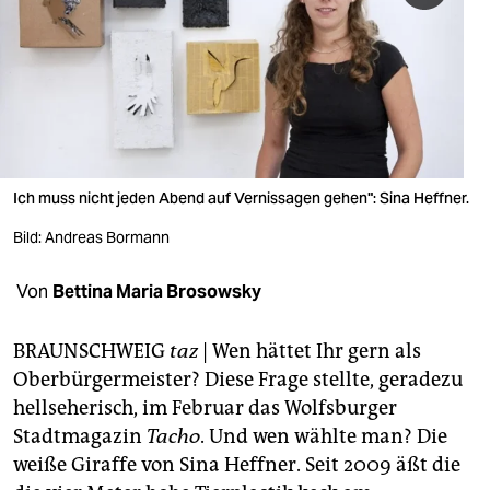
berlin
nord
wahrheit
verlag
verlag
Ich muss nicht jeden Abend auf Vernissagen gehen": Sina Heffner.
veranstaltungen
Bild: Andreas Bormann
shop
Von
Bettina Maria Brosowsky
fragen & hilfe
BRAUNSCHWEIG
taz
| Wen hättet Ihr gern als
unterstützen
Oberbürgermeister? Diese Frage stellte, geradezu
hellseherisch, im Februar das Wolfsburger
abo
Stadtmagazin
Tacho
. Und wen wählte man? Die
genossenschaft
weiße Giraffe von Sina Heffner. Seit 2009 äßt die