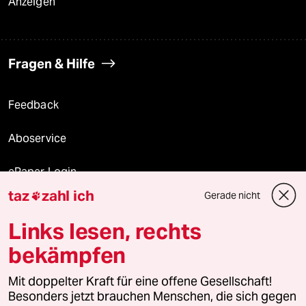
Anzeigen
Fragen & Hilfe
Feedback
Aboservice
ePaper Login
taz
zahl ich
Gerade nicht

Downloads für Abonnierende
Links lesen, rechts
bekämpfen
© 2026 taz Verlags und Vertriebs GmbH
Alle Rechte vorbehalten. Bei rechtlichen Fragen oder für Genehmigungen
Mit doppelter Kraft für eine offene Gesellschaft!
wenden Sie sich bitte an
lizenzen@taz.de
Besonders jetzt brauchen Menschen, die sich gegen