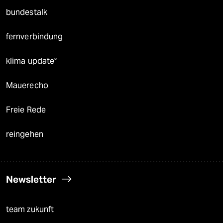
bundestalk
fernverbindung
klima update°
Mauerecho
Freie Rede
reingehen
Newsletter
team zukunft