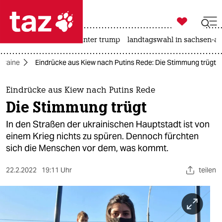

taz zahl ich
nahost-konflikt
usa unter trump
landtagswahl in sachsen-an

taz zahl ich
Ukraine
Eindrücke aus Kiew nach Putins Rede: Die Stimmung trügt
taz zahl ich
themen
Eindrücke aus Kiew nach Putins Rede
Die Stimmung trügt
politik
In den Straßen der ukrainischen Hauptstadt ist von
öko
einem Krieg nichts zu spüren. Dennoch fürchten
sich die Menschen vor dem, was kommt.
gesellschaft
22.2.2022
19:11 Uhr
teilen
kultur
sport