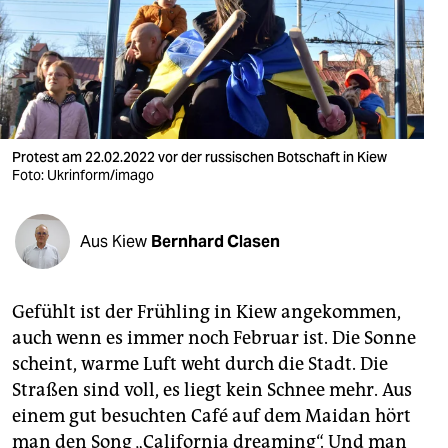
berlin
nord
wahrheit
verlag
Protest am 22.02.2022 vor der russischen Botschaft in Kiew
verlag
Foto: Ukrinform/imago
veranstaltungen
Aus Kiew
Bernhard Clasen
shop
fragen & hilfe
Gefühlt ist der Frühling in Kiew angekommen,
unterstützen
auch wenn es immer noch Februar ist. Die Sonne
scheint, warme Luft weht durch die Stadt. Die
abo
Straßen sind voll, es liegt kein Schnee mehr. Aus
genossenschaft
einem gut besuchten Café auf dem Maidan hört
man den Song „California dreaming“. Und man