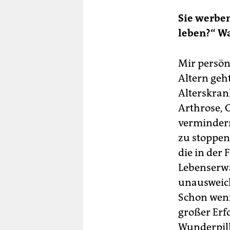
Sie werben
leben?“ Wa
Mir persönl
Altern geht
Alterskran
Arthrose, 
vermindern
zu stoppen
die in der
Lebenserwar
unausweichl
Schon wenn
großer Erf
Wunderpille