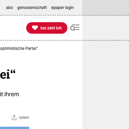
abo
genossenschaft
epaper login

taz zahl ich
taz zahl ich
optimistische Partei“
ei“
t ihrem
teilen