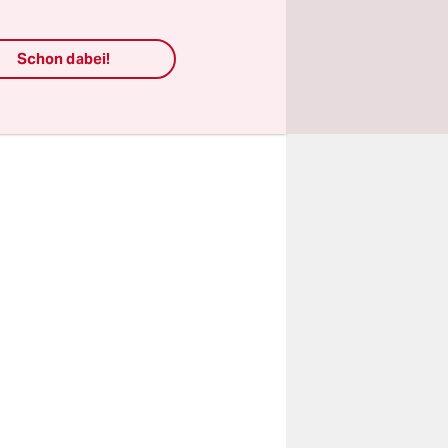
rscht! Wir
 davon
Schon dabei!