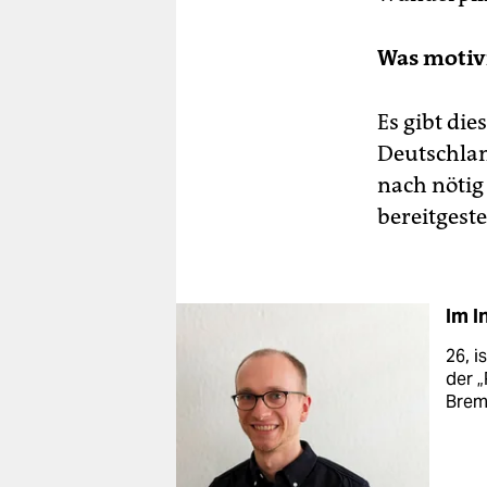
Was motivi
Es gibt di
Deutschlan
nach nötig
bereitgeste
Im I
26, i
der „
Brem