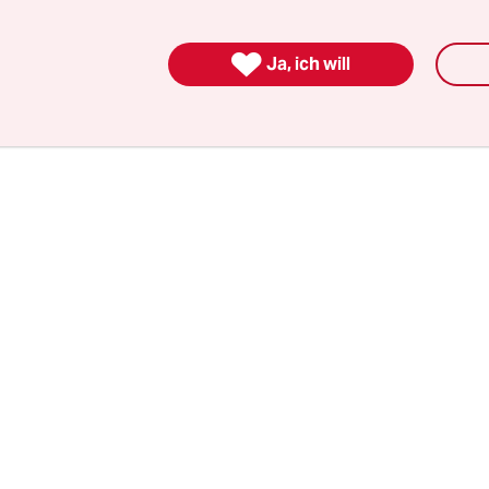
sund bleiben können. Daran wird heute schon gefo
 beschleunigen, damit möglichst viele Menschen

Ja, ich will
.