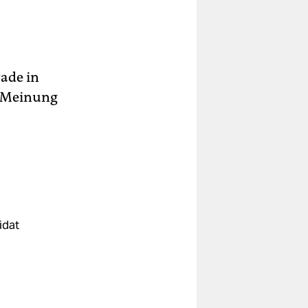
rade in
r Meinung
idat