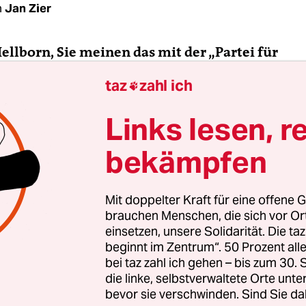
n
Jan Zier
Hellborn, Sie meinen das mit der „Partei für
zinische Verjüngungsforschung“ schon ernst, o
taz
zahl ich

llborn:
Ja!
Links lesen, r
bekämpfen
Gedanke ist: Das ist doch eine Spaßpartei! Oder 
ken für Esoteriker:innen.
Mit doppelter Kraft für eine offene G
tändlich, dass dieser Eindruck entsteht. Aber wir 
brauchen Menschen, die sich vor O
einsetzen, unsere Solidarität. Die ta
nen fest auf dem Boden der Wissenschaft. Mit de
beginnt im Zentrum“. 50 Prozent a
en der Biowissenschaften und neuen schulmedi
bei taz zahl ich gehen – bis zum 30
aben wir eine gute Chance, wirksame Medizin g
die linke, selbstverwaltete Orte unte
kheiten zu entwickeln, sodass alte Menschen kör
bevor sie verschwinden. Sind Sie da