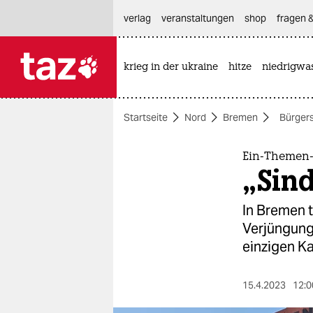
hautnavigation anspringen
hauptinhalt anspringen
footer anspringen
verlag
veranstaltungen
shop
fragen &
krieg in der ukraine
hitze
niedrigwa

taz zahl ich
taz zahl ich
Startseite
Nord
Bremen
Bürger
themen
politik
Ein-Themen-
„Sind
öko
In Bremen t
gesellschaft
Verjüngung
einzigen K
kultur
sport
15.4.2023
12:0