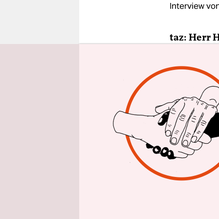
epaper login
Interview vo
taz: Herr 
schulmedi
Rasmus He
Der erste 
Sammelbec
Es ist vers
beiden Bei
Technologi
Ansätzen h
Alterskran