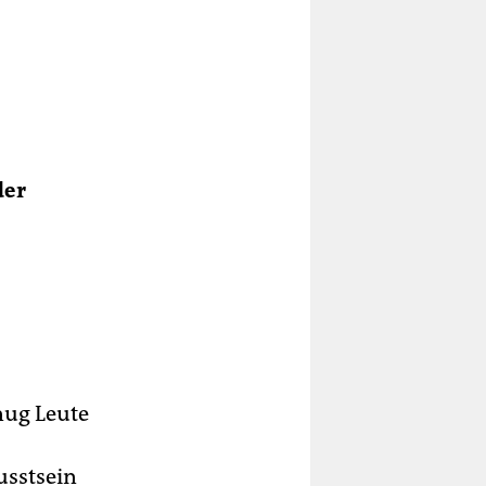
der
nug Leute
usstsein