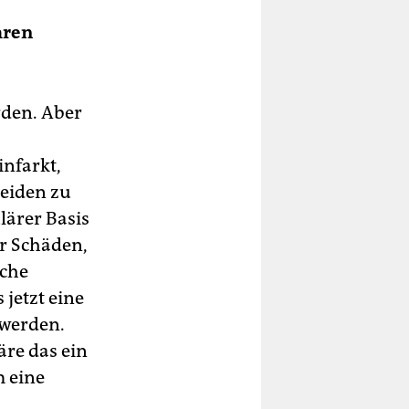
hren
rden. Aber
infarkt,
eiden zu
lärer Basis
r Schäden,
iche
 jetzt eine
 werden.
äre das ein
m eine