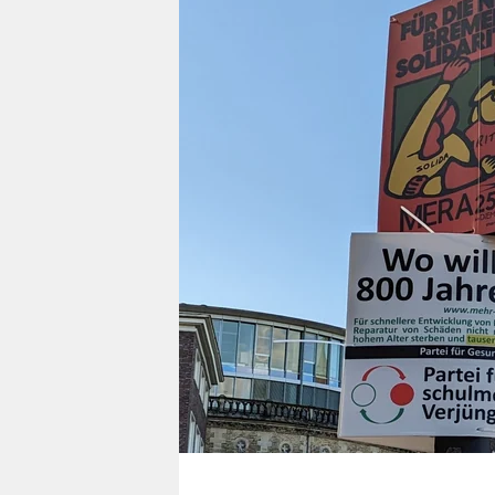
berlin
nord
wahrheit
verlag
verlag
veranstaltungen
shop
fragen & hilfe
unterstützen
abo
genossenschaft