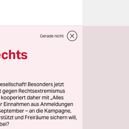
der?
Gerade nicht
echts
aber ein
esellschaft! Besonders jetzt
stehen mit
rt gegen Rechtsextremismus
z kooperiert daher mit „Alles
n heutigen
ller Einnahmen aus Anmeldungen
zinischen
. September – an die Kampagne,
egen
rstützt und Freiräume sichern will,
perlich und
bei?