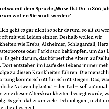
 etwa mit dem Spruch: „Wo willst Du in 800 Ja
rum wollen Sie so alt werden?
ich geht es gar nicht so sehr darum, so alt zu we
 oft mit viel Leiden einher. Deshalb wollen wir
kheiten wie Krebs, Alzheimer, Schlaganfall, Herz
Osteoporose oder Parkinson bekämpfen, um das L
. Es geht darum, das körperliche Altern auf zellu
. Dort entstehen im Laufe des Lebens immer meh
 Folge zu diesen Krankheiten führen. Die menschl
tung könnte Schritt für Schritt steigen. Das, was
iche Notwendigkeit ist – der Tod –, soll optional
 eine dieser Alterskrankheiten besiegt würde, w
olg. Es geht dabei um viele Technologien, nicht u
, die alles heilt.