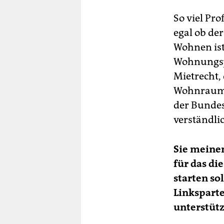
So viel Pr
egal ob der
Wohnen ist
Wohnungspo
Mietrecht,
Wohnraum n
der Bundes
verständli
Sie meine
für das di
starten so
Linksparte
unterstütz