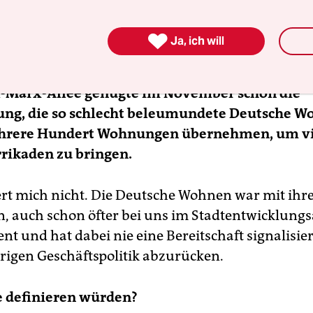
ezeichnend, dass so viele Menschen aus so vielen
s wenden, verzweifelt von ihren Sorgen mit der D

Ja, ich will
ichten und um Unterstützung bitten.
rl-Marx-Allee genügte im November schon die
ng, die so schlecht beleumundete Deutsche 
rere Hundert Wohnungen übernehmen, um vi
rrikaden zu bringen.
t mich nicht. Die Deutsche Wohnen war mit ihr
, auch schon öfter bei uns im Stadtentwicklung
t und hat dabei nie eine Bereitschaft signalisier
erigen Geschäftspolitik abzurücken.
e definieren würden?