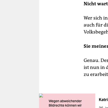
Nicht wart
Wer sich in
auch für d
Volksbegeh
Sie meinen
Genau. Den
ist nun in 
zu erarbei
Katr