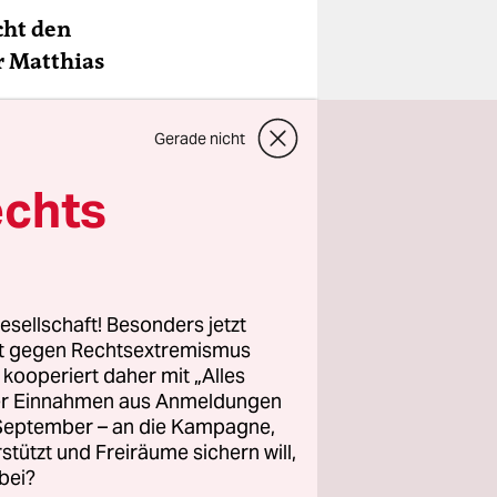
cht den
r Matthias
Gerade nicht
viele
anwenden.
echts
nen samt
esellschaft! Besonders jetzt
rt gegen Rechtsextremismus
z kooperiert daher mit „Alles
ller Einnahmen aus Anmeldungen
oden. Da
. September – an die Kampagne,
n 110.000 ­
rstützt und Freiräume sichern will,
bei?
tet. Es ist