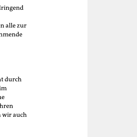
 dringend
n alle zur
ehmende
ht durch
 im
ne
ehren
n wir auch