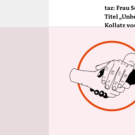
epaper login
taz: Frau 
Titel „Unb
Kollatz vo
Katrin Sc
Wohnungsu
Ähnliche 
Konsorten 
Da reicht 
Unterlassu
Modernisie
hat sich d
Wohnungen i