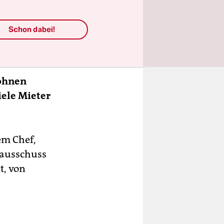
 Bezirken
eutsche
Schon dabei!
Wohnen
ele Mieter
em Chef,
sausschuss
t, von