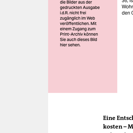
36, i
Wohne
den 
Foto: privat
Eine Entsc
kosten – M