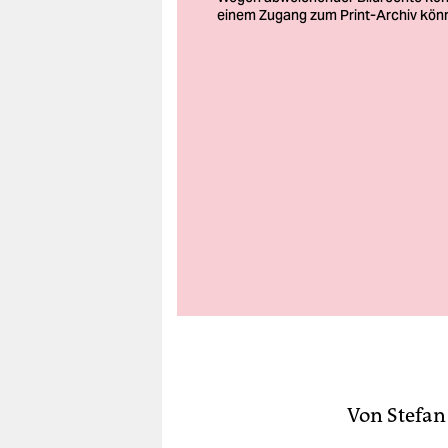
berlin
nord
wahrheit
verlag
verlag
veranstaltungen
shop
fragen & hilfe
unterstützen
abo
genossenschaft
Von
Stefan