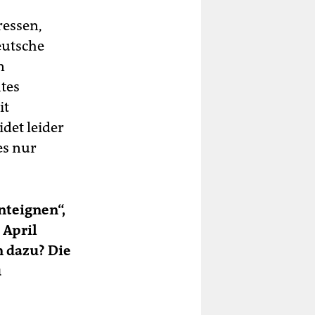
ressen,
eutsche
n
tes
it
det leider
es nur
nteignen“,
 April
n dazu? Die
u