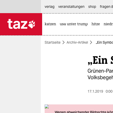
hautnavigation anspringen
hauptinhalt anspringen
footer anspringen
verlag
veranstaltungen
shop
fragen &
katzen
usa unter trump
hitze
nied

taz zahl ich
taz zahl ich
Startseite
Archiv-Artikel
„Ein Symbo
themen
„Ein 
politik
öko
Grünen-Par
Volksbegeh
gesellschaft
kultur
17.1.2019
0:00
sport