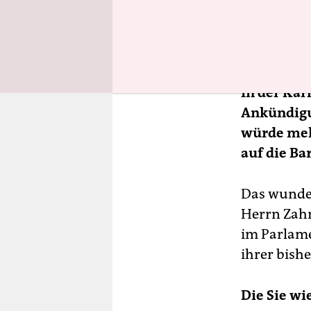
ja schon b
sich an un
Wohnen ber
In der Ka
Ankündigu
würde meh
auf die Ba
Das wunder
Herrn Zahn
im Parlamen
ihrer bish
Die Sie wi