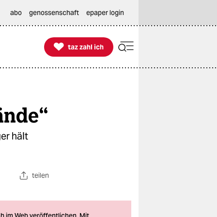
abo
genossenschaft
epaper login

taz zahl ich
taz zahl ich
tände“
er hält
teilen