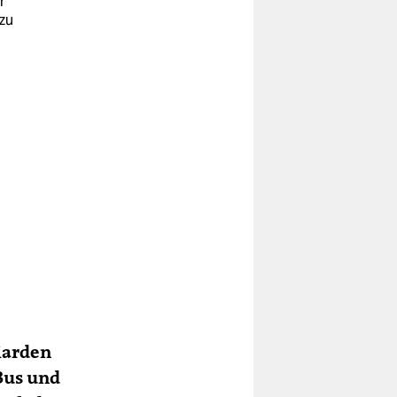
r
zu
iar­den
 Bus und