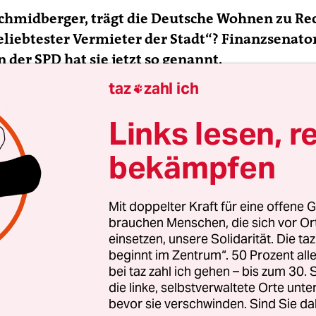
Schmidberger, trägt die Deutsche Wohnen zu Re
eliebtester Vermieter der Stadt“? Finanzsenato
n der SPD hat sie jetzt so genannt.
taz
zahl ich

hmidberger:
Ja. Wobei ich immer sage: Wir haben 
nternehmen in Berlin, die ähnliche Methoden 
Links lesen, r
bekämpfen
Methoden – was macht denn die Deutsche Woh
konkret, um sich den Titel zu verdienen?
Mit doppelter Kraft für eine offene G
brauchen Menschen, die sich vor O
die Liste von überhöhten Mieterhöhungen bis zur
einsetzen, unsere Solidarität. Die ta
ng von Instandsetzungen und überteuerter
beginnt im Zentrum“. 50 Prozent a
rung. Oft auch mit rechtlich fragwürdigen Meth
bei taz zahl ich gehen – bis zum 30
ie Deutsche Wohnen als größter Anbieter mit ihre
die linke, selbstverwaltete Orte unte
bevor sie verschwinden. Sind Sie da
n Berlin über viele Jahre schon einen Ruf erarbei