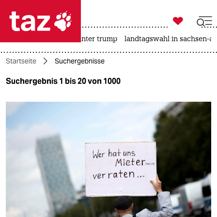

taz zahl ich
nahost-konflikt
usa unter trump
landtagswahl in sachsen-an

taz zahl ich
Startseite
Suchergebnisse
taz zahl ich
Suchergebnis 1 bis 20 von 1000
themen
politik
öko
gesellschaft
kultur
sport