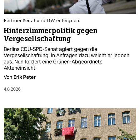
berlin
nord
Berliner Senat und DW enteignen
wahrheit
Hinterzimmerpolitik gegen
Vergesellschaftung
verlag
Berlins CDU-SPD-Senat agiert gegen die
verlag
Vergesellschaftung. In Anfragen dazu weicht er jedoch
aus. Nun fordert eine Grünen-Abgeordnete
veranstaltungen
Akteneinsicht.
Von
Erik Peter
shop
4.8.2026
fragen & hilfe
unterstützen
abo
genossenschaft