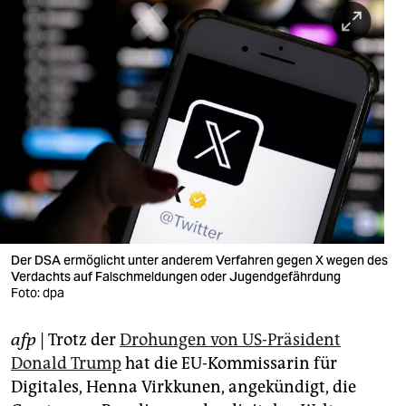
berlin
nord
wahrheit
verlag
verlag
veranstaltungen
shop
Der DSA ermöglicht unter anderem Verfahren gegen X wegen des
fragen & hilfe
Verdachts auf Falschmeldungen oder Jugendgefährdung
Foto: dpa
unterstützen
abo
afp
| Trotz der
Drohungen von US-Präsident
Donald Trump
hat die EU-Kommissarin für
genossenschaft
Digitales, Henna Virkkunen, angekündigt, die