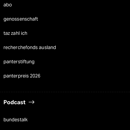
abo
genossenschaft
taz zahl ich
recherchefonds ausland
panterstiftung
panterpreis 2026
Podcast
bundestalk