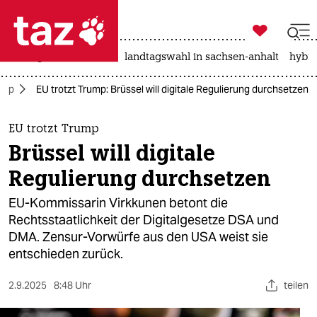

taz zahl ich
niedrigwasser
rente
landtagswahl in sachsen-anhalt
hybri

taz zahl ich
ump
EU trotzt Trump: Brüssel will digitale Regulierung durchsetzen
taz zahl ich
themen
EU trotzt Trump
Brüssel will digitale
politik
Regulierung durchsetzen
öko
EU-Kommissarin Virkkunen betont die
Rechtsstaatlichkeit der Digitalgesetze DSA und
gesellschaft
DMA. Zensur-Vorwürfe aus den USA weist sie
entschieden zurück.
kultur
sport
2.9.2025
8:48 Uhr
teilen