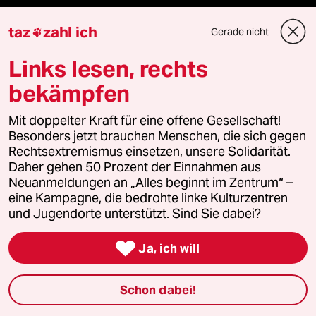
taz Blogs
taz
zahl ich
Gerade nicht

taz FUTURZWEI
Links lesen, rechts
bekämpfen
Le Monde diplomatique
Mit doppelter Kraft für eine offene Gesellschaft!
taz Archiv
Besonders jetzt brauchen Menschen, die sich gegen
Rechtsextremismus einsetzen, unsere Solidarität.
Daher gehen 50 Prozent der Einnahmen aus
Neuanmeldungen an „Alles beginnt im Zentrum“ –
Mehr taz Angebote
eine Kampagne, die bedrohte linke Kulturzentren
und Jugendorte unterstützt. Sind Sie dabei?
Reisen

Ja, ich will
Kantine
Schon dabei!
Shop