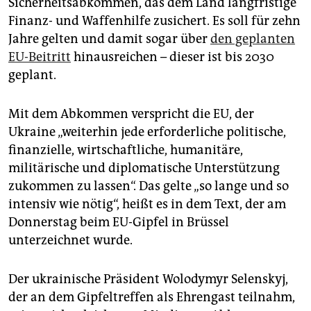
Sicherheitsabkommen, das dem Land langfristige
epaper login
Finanz- und Waffenhilfe zusichert. Es soll für zehn
Jahre gelten und damit sogar über
den geplanten
EU-Beitritt
hinausreichen – dieser ist bis 2030
geplant.
Mit dem Abkommen verspricht die EU, der
Ukraine „weiterhin jede erforderliche politische,
finanzielle, wirtschaftliche, humanitäre,
militärische und diplomatische Unterstützung
zukommen zu lassen“. Das gelte „so lange und so
intensiv wie nötig“, heißt es in dem Text, der am
Donnerstag beim EU-Gipfel in Brüssel
unterzeichnet wurde.
Der ukrainische Präsident Wolodymyr Selenskyj,
der an dem Gipfeltreffen als Ehrengast teilnahm,