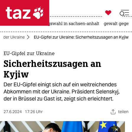

taz zahl ich
hitze
surfen
landtagswahl in sachsen-anhalt
gewalt gegen

taz zahl ich
in der Ukraine
EU-Gipfel zur Ukraine: Sicherheitszusagen an Kyjiw
taz zahl ich
themen
EU-Gipfel zur Ukraine
Sicherheitszusagen an
politik
Kyjiw
öko
Der EU-Gipfel einigt sich auf ein weitreichendes
Abkommen mit der Ukraine. Präsident Selenskyj,
gesellschaft
der in Brüssel zu Gast ist, zeigt sich erleichtert.
kultur
27.6.2024
17:26 Uhr
teilen
sport