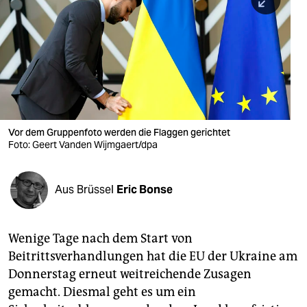
berlin
nord
wahrheit
verlag
verlag
Vor dem Gruppenfoto werden die Flaggen gerichtet
Foto: Geert Vanden Wijmgaert/dpa
veranstaltungen
shop
Aus Brüssel
Eric Bonse
fragen & hilfe
unterstützen
Wenige Tage nach dem Start von
Beitrittsverhandlungen hat die EU der Ukraine am
abo
Donnerstag erneut weitreichende Zusagen
genossenschaft
gemacht. Diesmal geht es um ein