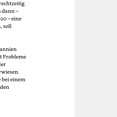
rechtzeitig
m dann –
20 – eine
 soll
tannien
at Probleme
der
rwiesen.
 bei einem
 den