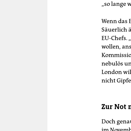
„so lange w
Wenn das B
Säuerlich 
EU-Chefs. 
wollen, ans
Kommission
nebulös un
London wil
nicht Gipfe
Zur Not 
Doch genau
im Novemb