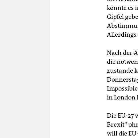
könnte es 
Gipfel geb
Abstimmun
Allerdings
Nach der A
die notwen
zustande k
Donnerstag
Impossible
in London 
Die EU-27 
Brexit“ oh
will die E