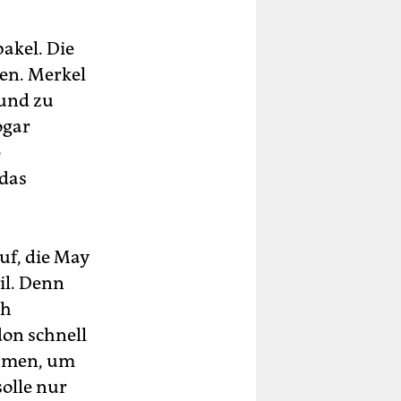
akel. Die
sen. Merkel
und zu
ogar
p
 das
uf, die May
il. Denn
ch
don schnell
ehmen, um
olle nur