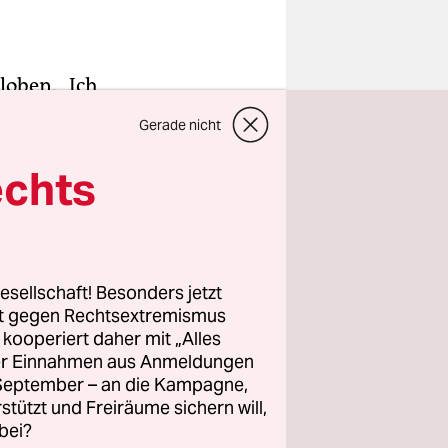
 loben. „Ich
 der
Gerade nicht
EU-Gipfels
erkel gab
echts
 – auch
 Sache
esellschaft! Besonders jetzt
rt gegen Rechtsextremismus
ovember
z kooperiert daher mit „Alles
ht noch
ller Einnahmen aus Anmeldungen
 Staats-
. September – an die Kampagne,
ne man noch
rstützt und Freiräume sichern will,
bei?