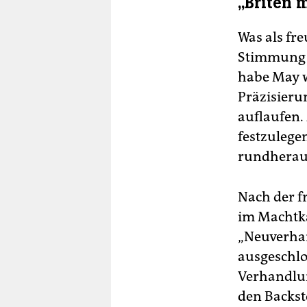
„Briten 
Was als fr
Stimmung s
habe May 
Präzisierun
auflaufen.
festzulege
rundherau
Nach der f
im Machtka
„Neuverha
ausgeschlos
Verhandlu
den Backst