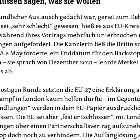
müssen sagen, was sie wollen“
eundlicher Austausch gedacht war, geriet zum Deb
ei „sehr schlecht“ gewesen, hieß es aus EU-Krei
während ihres Vortrags mehrfach unterbrochen 
gen aufgefordert. Die Kanzlerin ließ die Britin s
 Als May forderte, ein Enddatum für den Backsto
n – sie sprach von Dezember 2021 – lehnte Merkel
s ab.
rostigen Runde setzten die EU-27 eine Erklärung a
mpf in London kaum helfen dürfte – im Gegente
ndlungen“ werden in dem EU-Papier ausdrückli
sen. Die EU sei aber „fest entschlossen“, mit Lon
ngen über einen Partnerschaftsvertrag aufzun
op doch noch zu verhindern. Die Auffanglösung s