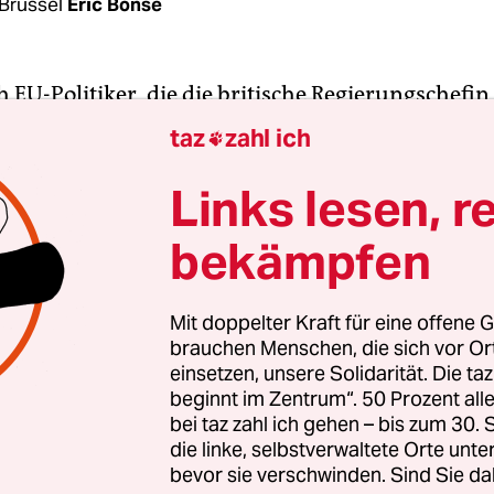
Brüssel
Eric Bonse
h EU-Politiker, die die britische Regierungschefin
Theresa May, sie beweist Führungsstärke“, sagte
taz
zahl ich

ische Regierungschef Mark Rutte zu
Beginn des 
tag in Brüssel
. Auch Bundeskanzlerin Angela M
Links lesen, r
nlich. Sie freue sich auf „sehr gute Beziehungen“
bekämpfen
ritischen EU-Austritt am 29. März 2019.
uneigung reichte nicht mehr aus, um May in der
Mit doppelter Kraft für eine offene G
brauchen Menschen, die sich vor O
zukommen. Der
Scheidungsvertrag, der erst im N
einsetzen, unsere Solidarität. Die ta
EU-Sondergipfel besiegelt
worden war, könne nic
beginnt im Zentrum“. 50 Prozent a
gemacht werden, beschieden die 27 verbleibenden
bei taz zahl ich gehen – bis zum 30
ungschefs die scheidende Britin. Allenfalls kön
die linke, selbstverwaltete Orte unte
bevor sie verschwinden. Sind Sie da
tzliche Versicherungen“ reden, betonte Merkel.