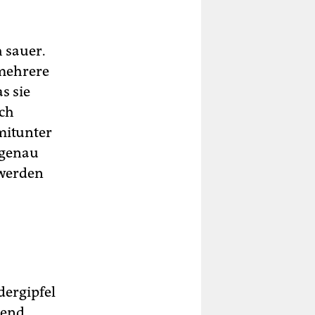
 sauer.
 mehrere
s sie
ich
mitunter
 genau
 werden
dergipfel
bend