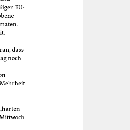
ßigen EU-
hobene
omaten.
t.
ran, dass
rag noch
on
e Mehrheit
 „harten
 Mittwoch