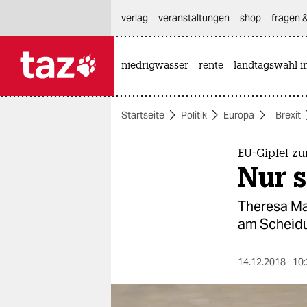
hautnavigation anspringen
hauptinhalt anspringen
footer anspringen
verlag
veranstaltungen
shop
fragen &
niedrigwasser
rente
landtagswahl i

taz zahl ich
taz zahl ich
Startseite
Politik
Europa
Brexit
themen
politik
EU-Gipfel zu
Nur 
öko
Theresa May
gesellschaft
am Scheidun
kultur
14.12.2018
10:
sport