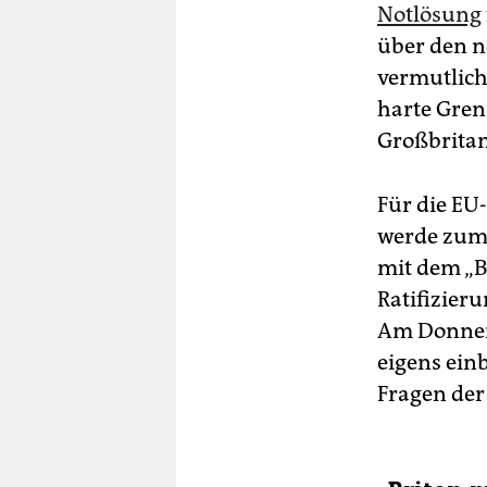
Notlösung
über den n
vermutlich
harte Gren
Großbritan
Für die EU
werde zum 
mit dem „B
Ratifizier
Am Donners
eigens ein
Fragen der