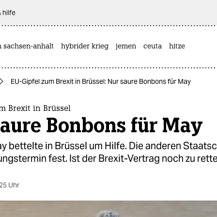
 hilfe
n sachsen-anhalt
hybrider krieg
jemen
ceuta
hitze
EU-Gipfel zum Brexit in Brüssel: Nur saure Bonbons für May
m Brexit in Brüssel
saure Bonbons für May
 bettelte in Brüssel um Hilfe. Die anderen Staatsc
gstermin fest. Ist der Brexit-Vertrag noch zu rett
25 Uhr