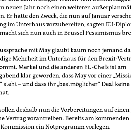
im neuen Jahr noch einen weiteren außerplanmä
en. Er hätte den Zweck, die nun auf Januar versc
g im Unterhaus vorzubereiten, sagten EU-Dipl
 macht sich nun auch in Brüssel Pessimismus brei
ussprache mit May glaubt kaum noch jemand da
dige Mehrheit im Unterhaus für den Brexit-Vert
ommt. Merkel und die anderen EU-Chefs ist am
abend klar geworden, dass May vor einer „Missi
“ steht – und dass ihr „bestmöglicher“ Deal kein
hat.
wollen deshalb nun die Vorbereitungen auf einen
ne Vertrag vorantreiben. Bereits am kommenden
U-Kommission ein Notprogramm vorlegen.