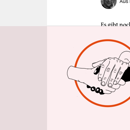
Aus 
epaper login
Es gibt noc
bewundere 
niederländ
am Donners
sich versöh
nach dem b
Doch die Z
entgegen
auf einem 
einmal auf
und Regier
über „zusä