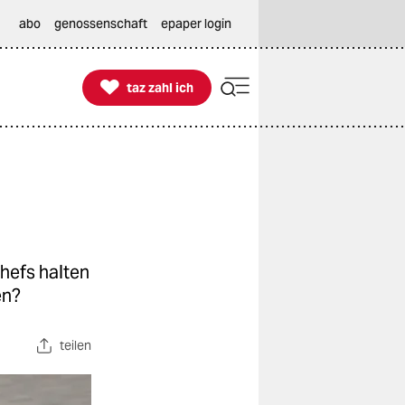
abo
genossenschaft
epaper login

taz zahl ich
taz zahl ich
hefs halten
en?
teilen