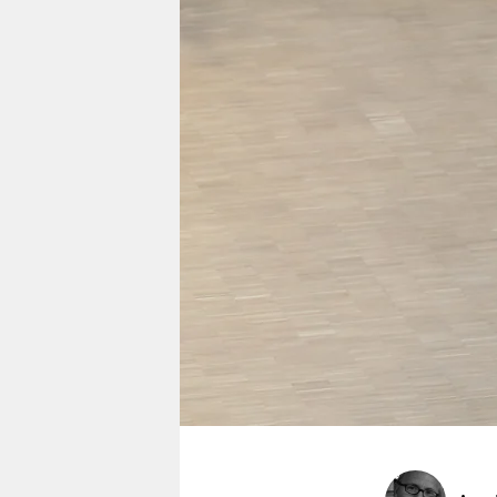
berlin
nord
wahrheit
verlag
verlag
veranstaltungen
shop
fragen & hilfe
unterstützen
abo
genossenschaft